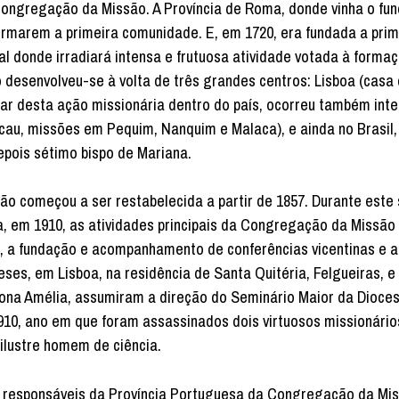
 Congregação da Missão. A Província de Roma, donde vinha o fun
ormarem a primeira comunidade. E, em 1720, era fundada a prim
al donde irradiará intensa e frutuosa atividade votada à forma
 desenvolveu-se à volta de três grandes centros: Lisboa (casa
 par desta ação missionária dentro do país, ocorreu também int
cau, missões em Pequim, Nanquim e Malaca), e ainda no Brasil
epois sétimo bispo de Mariana.
ão começou a ser restabelecida a partir de 1857. Durante este
a, em 1910, as atividades principais da Congregação da Missão
s, a fundação e acompanhamento de conferências vicentinas e 
ses, em Lisboa, na residência de Santa Quitéria, Felgueiras, e
Dona Amélia, assumiram a direção do Seminário Maior da Dioces
910, ano em que foram assassinados dois virtuosos missionário
ilustre homem de ciência.
s res­ponsáveis da Província Portuguesa da Congregação da Mi