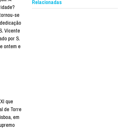
Relacionadas
ridade?
 tornou-se
 dedicação
S. Vicente
ado por S.
de ontem e
 XI que
al de Torre
Lisboa, em
Supremo