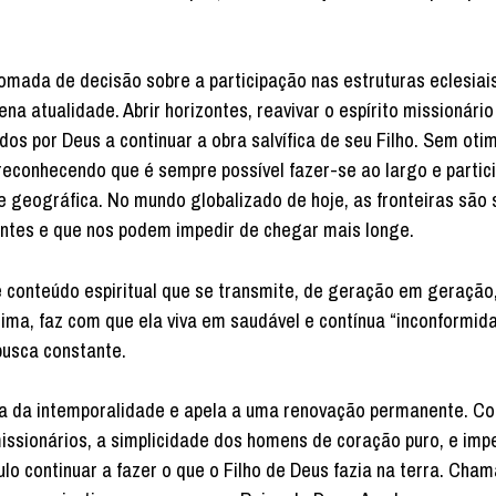
ada de decisão sobre a participação nas estruturas eclesiais
ena atualidade. Abrir horizontes, reavivar o espírito missionário
dos por Deus a continuar a obra salvífica de seu Filho. Sem ot
reconhecendo que é sempre possível fazer-se ao largo e partic
de geográfica. No mundo globalizado de hoje, as fronteiras são
tes e que nos podem impedir de chegar mais longe.
 conteúdo espiritual que se transmite, de geração em geração
anima, faz com que ela viva em saudável e contínua “inconformi
busca constante.
a da intemporalidade e apela a uma renovação permanente. C
issionários, a simplicidade dos homens de coração puro, e impe
ulo continuar a fazer o que o Filho de Deus fazia na terra. Cha