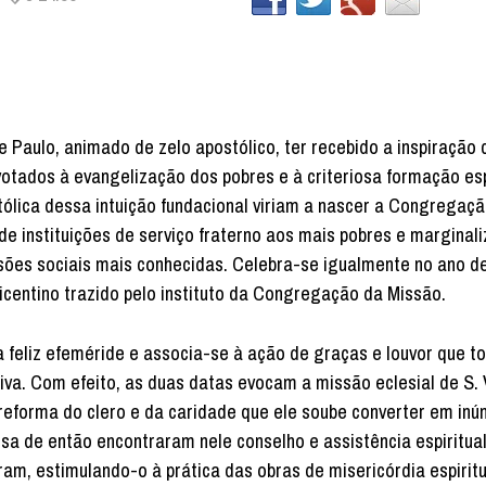
Paulo, animado de zelo apostólico, ter recebido a inspiração 
tados à evangelização dos pobres e à criteriosa formação espi
tólica dessa intuição fundacional viriam a nascer a Congregaç
e instituições de serviço fraterno aos mais pobres e marginal
sões sociais mais conhecidas. Celebra-se igualmente no ano d
icentino trazido pelo instituto da Congregação da Missão.
feliz efeméride e associa-se à ação de graças e louvor que t
va. Com efeito, as duas datas evocam a missão eclesial de S. 
a reforma do clero e da caridade que ele soube converter em in
cesa de então encontraram nele conselho e assistência espiritua
am, estimulando-o à prática das obras de misericórdia espiritu