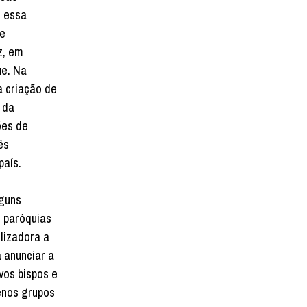
m essa
 e
z, em
ue. Na
 criação de
 da
ões de
ês
país.
lguns
 paróquias
lizadora a
a anunciar a
vos bispos e
enos grupos