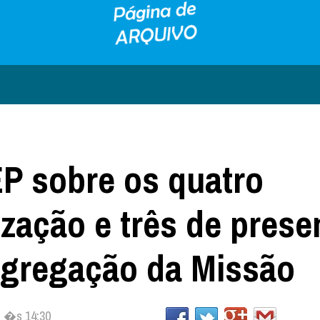
EP sobre os quatro
zação e três de prese
ngregação da Missão
, �s 14:30