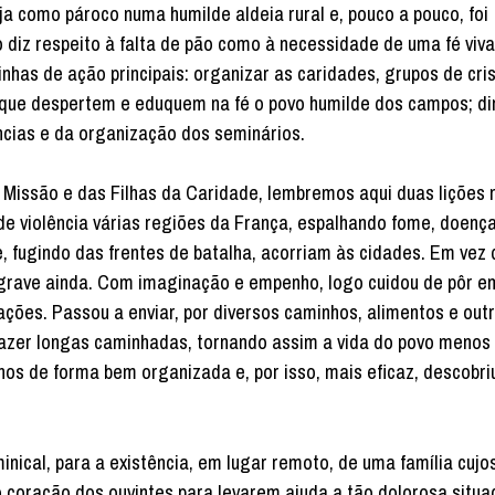
eja como pároco numa humilde aldeia rural e, pouco a pouco, foi
diz respeito à falta de pão como à necessidade de uma fé viva
inhas de ação principais: organizar as caridades, grupos de cri
s que despertem e eduquem na fé o povo humilde dos campos; d
ências e da organização dos seminários.
Missão e das Filhas da Caridade, lembremos aqui duas lições n
e violência várias regiões da França, espalhando fome, doença
, fugindo das frentes de batalha, acorriam às cidades. Em vez 
grave ainda. Com imaginação e empenho, logo cuidou de pôr 
ões. Passou a enviar, por diversos caminhos, alimentos e out
fazer longas caminhadas, tornando assim a vida do povo menos 
os de forma bem organizada e, por isso, mais eficaz, descobri
inical, para a existência, em lugar remoto, de uma família cu
coração dos ouvintes para levarem ajuda a tão dolorosa situa