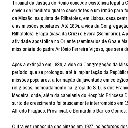
Tribunal da Justiça do Reino concede existência legal à
enviou de imediato quatro sacerdotes e um irmão para f
da Missão, na quinta de Rilhafoles, em Lisboa, casa centr
e às missões populares. Até 1834, a vida da Congregação
Rilhafoles); Braga (casa da Cruz) e Évora (Seminário). A
atividade apostólica no Oriente (seminários de Goa e Ma
missionária do padre António Ferreira Viçoso, que será d
Após a extinção em 1834, a vida da Congregação da Miss
período, que se prolongou até à implantação da Repúblic
missões populares, a formação da juventude em colégio
religiosas, nomeadamente na Igreja de S. Luís dos France
Madeira, onde, além da capelania do Hospício Princesa 
surto de crescimento foi bruscamente interrompido em 1
Alfredo Fragues, Provincial, e Bernardino Barros Gomes, 
Outra vez renascida das cinzas em 1927, os esforços do