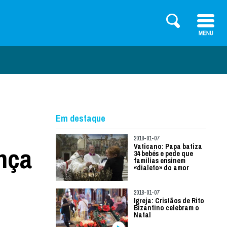
Em destaque
2018-01-07
nça
Vaticano: Papa batiza
34 bebés e pede que
famílias ensinem
«dialeto» do amor
2018-01-07
Igreja: Cristãos de Rito
Bizantino celebram o
Natal