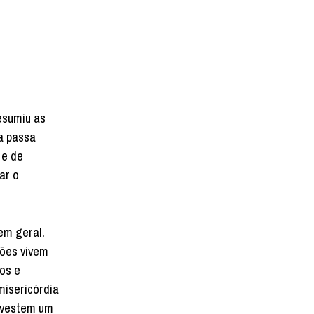
resumiu as
ma passa
 e de
ar o
em geral.
ções vivem
os e
misericórdia
e vestem um