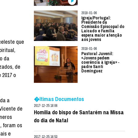
2018-01-06
Igreja/Portugal:
Presidente da
Comissão Episcopal do
Laicado e Família
espera maior atenção
aos jovens
celeste que
2018-01-06
ritual,
Pastoral Juvenil:
ão da
«Jovens pedem
coerência à Igreja» -
izados, de
padre Santi
Dominguez
e 2017 o
�ltimas Documentos
oda a
2017-12-25 18:06
Vicente de
Homilia do bispo de Santarém na Missa
úmeros
do dia de Natal
l, foram os
ais e
2017-12-25 16:53