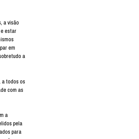
, a visão
 e estar
imismos
ipar em
 sobretudo a
, a todos os
dade com as
om a
lidos pela
mados para