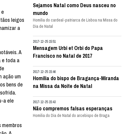
Sejamos Natal como Deus nasceu no
 e
mundo
stãos leigos
Homilia do cardeal-patriarca de Lisboa na Missa do
Dia de Natal
inamizar a
2017-12-25 15:51
Mensagem Urbi et Orbi do Papa
otáveis. A
Francisco no Natal de 2017
 e toda a
de
2017-12-25 15:46
em ação um
Homilia do bispo de Bragança-Miranda
ros bens de
na Missa da Noite de Natal
sofrida.
u-a ele
2017-12-25 15:43
Não compremos falsas esperanças
Homilia do Dia de Natal do arcebispo de Braga
jos membros
ção. A