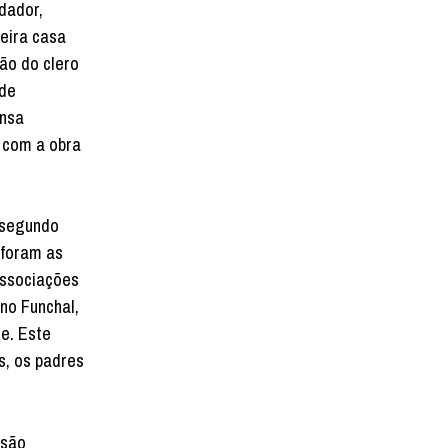
dador,
eira casa
ção do clero
 de
ensa
, com a obra
 segundo
 foram as
associações
 no Funchal,
e. Este
s, os padres
ssão