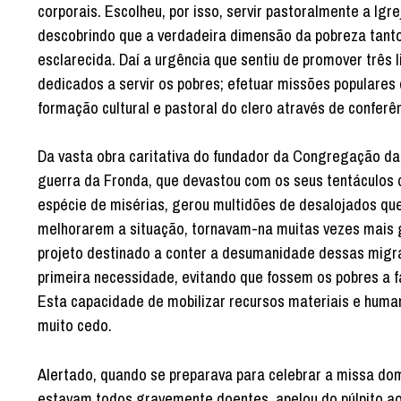
corporais. Escolheu, por isso, servir pastoralmente a Igr
descobrindo que a verdadeira dimensão da pobreza tanto 
esclarecida. Daí a urgência que sentiu de promover três l
dedicados a servir os pobres; efetuar missões populare
formação cultural e pastoral do clero através de confer
Da vasta obra caritativa do fundador da Congregação da 
guerra da Fronda, que devastou com os seus tentáculos d
espécie de misérias, gerou multidões de desalojados que
melhorarem a situação, tornavam-na muitas vezes mais 
projeto destinado a conter a desumanidade dessas migraç
primeira necessidade, evitando que fossem os pobres a 
Esta capacidade de mobilizar recursos materiais e human
muito cedo.
Alertado, quando se preparava para celebrar a missa dom
estavam todos gravemente doentes, apelou do púlpito ao 