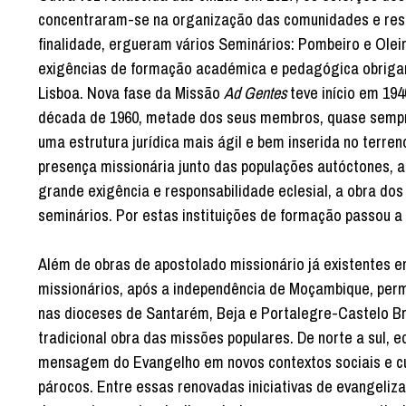
concentraram-se na organização das comunidades e resp
finalidade, ergueram vários Seminários: Pombeiro e Oleir
exigências de formação académica e pedagógica obri­gar
Lisboa. Nova fase da Missão
Ad Gentes
teve início em 19
década de 1960, metade dos seus membros, quase sempre
uma estrutura jurídica mais ágil e bem inserida no terre
presença missionária junto das populações autóctones, 
grande exigência e responsabilidade eclesial, a obra do
seminários. Por estas instituições de formação passou a 
Além de obras de apostolado missionário já existentes e
missionários, após a independência de Moçambique, per
nas dioceses de Santarém, Beja e Portalegre-Castelo Br
tradicional obra das missões populares. De norte a sul, 
mensagem do Evangelho em novos contextos sociais e cul
párocos. Entre essas renovadas iniciativas de evangel