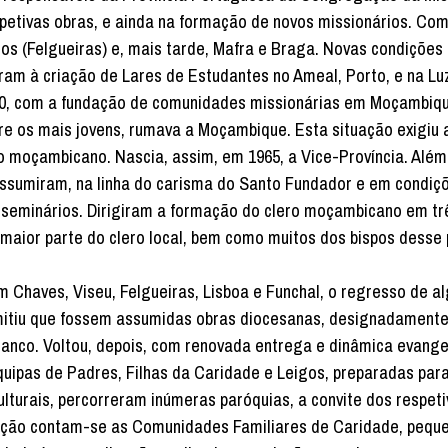
etivas obras, e ainda na formação de novos missionários. Co
os (Felgueiras) e, mais tarde, Mafra e Braga. Novas condições
am à criação de Lares de Estudantes no Ameal, Porto, e na Lu
40, com a fundação de comunidades missionárias em Moçambiq
 os mais jovens, rumava a Moçambique. Esta situação exigiu a
no moçambicano. Nascia, assim, em 1965, a Vice-Província. Além
assumiram, na linha do carisma do Santo Fundador e em condiç
s seminários. Dirigiram a formação do clero moçambicano em tr
maior parte do clero local, bem como muitos dos bis­pos desse 
m Chaves, Viseu, Felgueiras, Lisboa e Funchal, o regresso de a
mitiu que fossem assumidas obras diocesanas, designadamente
anco. Voltou, depois, com renovada entrega e dinâmica evange
equipas de Padres, Filhas da Caridade e Leigos, preparadas par
turais, percorreram inúmeras paróquias, a convite dos respeti
ização contam-se as Comunidades Familiares de Caridade, pequ