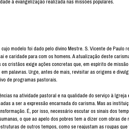
ida­de à evangelização realizada nas missões populares.
 cujo modelo foi dado pelo divino Mestre. S. Vicente de Paulo 
 Pai e caridade para com os homens. A atualização deste caris
 os cristãos exige ações concretas que, em espírito de missão
 em palavras. Urge, antes de mais, revisitar as origens e divulg
ivo de programas pastorais.
ncias na atividade pastoral e na qualidade do serviço à Igreja 
adas a ser a expressão encarnada do carisma. Mas as institui
sformação. É, por isso, necessário escutar os sinais dos temp
desumanas, o que ao apelo dos pobres tem a dizer com obras de 
 estruturas de outros tempos, como se reajustam as roupas qu