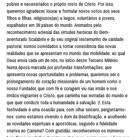
pobres e necessitados o próprio rosto de Cristo. Por isso,
queremos agradecer, louvar e formular novos votos aos seus
filhos e filhas, religiosos(as) e leigos, voluntários e jovens,
espalhados em 39 países do mundo. Animados pelo
reconhecimento eclesial das virtudes heróicas do Bem-
aventurado Scalabrini e do seu original testemunho de caridade
pastoral, somos convidados a tomar consciência das novas
realidades que se apresentam no mundo das mobilidade, ao qual
Deus envia cada um de nós, no início deste Terceiro Milénio.
Numa época marcada por profundas transformações, que
apresenta novas oportunidades e problemas, queremos ser o
prolongamento do coração missionário de um homem como o
nosso Fundador, que com fé e coragem viu nas irmãs e nos
irmãos migrantes o Cristo, que caminha nas estradas do mundo e
que quer conduzir toda a humanidade à salvação. 2. Esta
festividade é uma ocasião para, com olhar sincero, perguntarmo-
nos: como estamos vivendo o dom da Beatificação, e acolhendo
as novidades espirituais e apostólicas, segundo a fidelidade
criativa ao Carisma? Com gratidão, reconhecemos os inúmeros