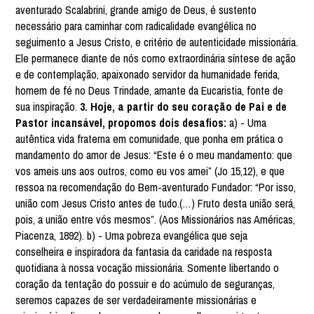
aventurado Scalabrini, grande amigo de Deus, é sustento
necessário para caminhar com radicalidade evangélica no
seguimento a Jesus Cristo, e critério de autenticidade missionária.
Ele permanece diante de nós como extraordinária síntese de ação
e de contemplação, apaixonado servidor da humanidade ferida,
homem de fé no Deus Trindade, amante da Eucaristia, fonte de
sua inspiração.
3. Hoje, a partir do seu coração de Pai e de
Pastor incansável, propomos dois desafios:
a) - Uma
autêntica vida fraterna em comunidade, que ponha em prática o
mandamento do amor de Jesus: “Este é o meu mandamento: que
vos ameis uns aos outros, como eu vos amei” (Jo 15,12), e que
ressoa na recomendação do Bem-aventurado Fundador: “Por isso,
união com Jesus Cristo antes de tudo.(…) Fruto desta união será,
pois, a união entre vós mesmos”. (Aos Missionários nas Américas,
Piacenza, 1892). b) - Uma pobreza evangélica que seja
conselheira e inspiradora da fantasia da caridade na resposta
quotidiana à nossa vocação missionária. Somente libertando o
coração da tentação do possuir e do acúmulo de seguranças,
seremos capazes de ser verdadeiramente missionárias e