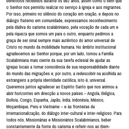
benefícios recebidos durante os dez anos, assim como o bem que
o Senhor nos permitiu realizar no serviço à Igreja e aos migrantes.
Por isso, primeiro no silêncio do coração em oração, e depois no
diálogo fraterno em comunidade, expressamos reconhecimento
pela dádiva do carisma scalabriniano, pela vocação de cada um e
pela riqueza que somos um para o outro, enquanto pedimos a
graça de ser sinal sempre mais autêntico do amor universal de
Cristo no mundo da mobilidade humana. No âmbito institucional
agradecemos ao Senhor porque, por um lado, tornou a Família
Scalabriniana mais ciente da sua tarefa eclesial de ajudar as
Igrejas locais a tomar consciência de sua responsabilidade diante
do mundo das migrações e, por outro, a redescobrir na acolhida ao
estrangeiro a própria identidade católica, isto é, universal.
Queremos juntos agradecer ao Espírito Santo que nos animou a
abrir horizontes em direcção a novos países – Angola, Bélgica,
Bolívia, Congo, Espanha, Japão, Índia, Indonésia, México,
Moçambique, Peru e Vietname – e às fronteiras da
internacionalização, do diálogo inter-cultural e inter-religioso. Para
todos nós, Missionárias e Missionários Scalabrinianos, beber
constantemente da fonte do carisma e referir-nos ao Bem-