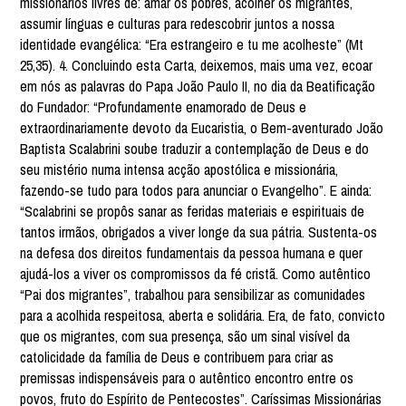
missionários livres de: amar os pobres, acolher os migrantes,
assumir línguas e culturas para redescobrir juntos a nossa
identidade evangélica: “Era estrangeiro e tu me acolheste” (Mt
25,35). 4. Concluindo esta Carta, deixemos, mais uma vez, ecoar
em nós as palavras do Papa João Paulo II, no dia da Beatificação
do Fundador: “Profundamente enamorado de Deus e
extraordinariamente devoto da Eucaristia, o Bem-aventurado João
Baptista Scalabrini soube traduzir a contemplação de Deus e do
seu mistério numa intensa acção apostólica e missionária,
fazendo-se tudo para todos para anunciar o Evangelho”. E ainda:
“Scalabrini se propôs sanar as feridas materiais e espirituais de
tantos irmãos, obrigados a viver longe da sua pátria. Sustenta-os
na defesa dos direitos fundamentais da pessoa humana e quer
ajudá-los a viver os compromissos da fé cristã. Como autêntico
“Pai dos migrantes”, trabalhou para sensibilizar as comunidades
para a acolhida respeitosa, aberta e solidária. Era, de fato, convicto
que os migrantes, com sua presença, são um sinal visível da
catolicidade da família de Deus e contribuem para criar as
premissas indispensáveis para o autêntico encontro entre os
povos, fruto do Espírito de Pentecostes”. Caríssimas Missionárias