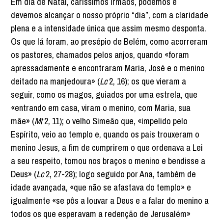
Em dia de Natal, caríssimos irmãos, podemos e
devemos alcançar o nosso próprio “dia”, com a claridade
plena e a intensidade única que assim mesmo desponta.
Os que lá foram, ao presépio de Belém, como acorreram
os pastores, chamados pelos anjos, quando «foram
apressadamente e encontraram Maria, José e o menino
deitado na manjedoura» (
Lc
2, 16); os que vieram a
seguir, como os magos, guiados por uma estrela, que
«entrando em casa, viram o menino, com Maria, sua
mãe» (
Mt
2, 11); o velho Simeão que, «impelido pelo
Espírito, veio ao templo e, quando os pais trouxeram o
menino Jesus, a fim de cumprirem o que ordenava a Lei
a seu respeito, tomou nos braços o menino e bendisse a
Deus» (
Lc
2, 27-28); logo seguido por Ana, também de
idade avançada, «que não se afastava do templo» e
igualmente «se pôs a louvar a Deus e a falar do menino a
todos os que esperavam a redenção de Jerusalém»