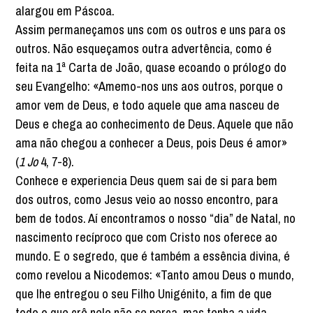
alargou em Páscoa.
Assim permaneçamos uns com os outros e uns para os
outros. Não esqueçamos outra advertência, como é
feita na 1ª Carta de João, quase ecoando o prólogo do
seu Evangelho: «Amemo-nos uns aos outros, porque o
amor vem de Deus, e todo aquele que ama nasceu de
Deus e chega ao conhecimento de Deus. Aquele que não
ama não chegou a conhecer a Deus, pois Deus é amor»
(
1 Jo
4, 7-8).
Conhece e experiencia Deus quem sai de si para bem
dos outros, como Jesus veio ao nosso encontro, para
bem de todos. Aí encontramos o nosso “dia” de Natal, no
nascimento recíproco que com Cristo nos oferece ao
mundo. E o segredo, que é também a essência divina, é
como revelou a Nicodemos: «Tanto amou Deus o mundo,
que lhe entregou o seu Filho Unigénito, a fim de que
todo o que crê nele não se perca, mas tenha a vida