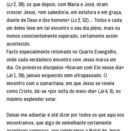
(
Lc
2, 38); os que depois, com Maria e José, viram
crescer Jesus, «em sabedoria, em estatura e em graça,
diante de Deus e dos homens» (
Lc
2, 52)… Todos e cada
um deles teve em tal encontro o seu dia pleno, mais ou
menos conscientemente esperado, certamente assim
acontecido.
Facto especialmente retomado no Quarto Evangelho,
onde cada verdadeiro encontro com Jesus marca um
dia. Os primeiros discípulos «ficaram com Ele nesse dia»
(
Jo
1, 39), jamais esquecido nem ultrapassado. O
encontro com a samaritana, em que Jesus se revela
como Cristo, dá-se «por volta do meio-dia» (
Jo
4, 6), no
máximo esplendor solar.
Deixai-me adiantar e até dizer por todos os que aqui nos
encontramos, que algo de semelhante certamente
aconteceu connosco, que celebramos o Natal de Jesus.