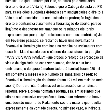
humanista e que, também por isso, se bateu pelo verdadeiro
direito, o direito à Vida. b) Sabendo que o Cabeça de Lista do PS
para as eleições europeias defendia sem ambiguidades o direito à
Vida dos não nascidos e a necessidade da protecção legal desse
direito e contrariava claramente a liberalização do aborto, parece
ilegítimo e desonesto reclamar que os resultados eleitorais
expressam qualquer posição relacionada com essa matéria. c) Já
em Fevereiro passado, se reclamou haver uma nova maioria
favorável à liberalização com base na recolha de assinaturas com
esse fim. Mas é sabido que o número de assinaturas da petição
“MAIS VIDA MAIS FAMÍLIA” (que propôs o reforço da protecção da
vida e da dignidade de cada ser humano, desde a sua fase
embrionária, e do apoio à maternidade e à família) foram 230 mil
em somente 2 meses e o o número de signatários da petição
favoràvel à liberalização do aborto foram 121 mil em mais de meio
ano. d) De resto, não é admissível esta pressão sistemática e
repetida sobre a ordem normativa portuguesa, em assuntos que
são da sua exclusiva competência. Houve um referendo e houve
uma decisão recente do Parlamento sobre a matéria que resultam
expressamente da vontade directa, no primeiro caso, e indirecta