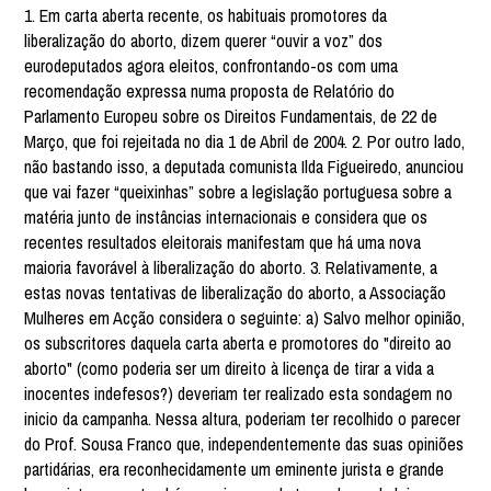
1. Em carta aberta recente, os habituais promotores da
liberalização do aborto, dizem querer “ouvir a voz” dos
eurodeputados agora eleitos, confrontando-os com uma
recomendação expressa numa proposta de Relatório do
Parlamento Europeu sobre os Direitos Fundamentais, de 22 de
Março, que foi rejeitada no dia 1 de Abril de 2004. 2. Por outro lado,
não bastando isso, a deputada comunista Ilda Figueiredo, anunciou
que vai fazer “queixinhas” sobre a legislação portuguesa sobre a
matéria junto de instâncias internacionais e considera que os
recentes resultados eleitorais manifestam que há uma nova
maioria favorável à liberalização do aborto. 3. Relativamente, a
estas novas tentativas de liberalização do aborto, a Associação
Mulheres em Acção considera o seguinte: a) Salvo melhor opinião,
os subscritores daquela carta aberta e promotores do "direito ao
aborto" (como poderia ser um direito à licença de tirar a vida a
inocentes indefesos?) deveriam ter realizado esta sondagem no
inicio da campanha. Nessa altura, poderiam ter recolhido o parecer
do Prof. Sousa Franco que, independentemente das suas opiniões
partidárias, era reconhecidamente um eminente jurista e grande