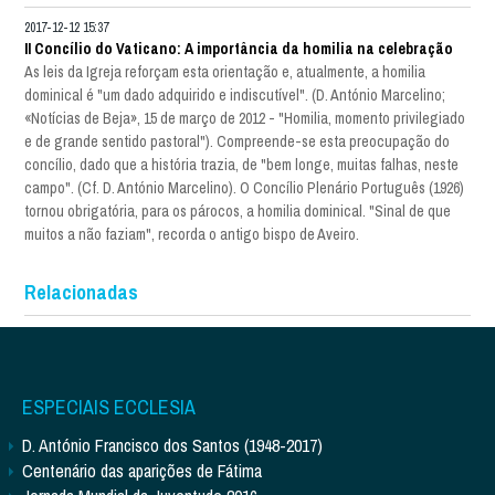
2017-12-12 15:37
II Concílio do Vaticano: A importância da homilia na celebração
As leis da Igreja reforçam esta orientação e, atualmente, a homilia
dominical é "um dado adquirido e indiscutível". (D. António Marcelino;
«Notícias de Beja», 15 de março de 2012 - "Homilia, momento privilegiado
e de grande sentido pastoral"). Compreende-se esta preocupação do
concílio, dado que a história trazia, de "bem longe, muitas falhas, neste
campo". (Cf. D. António Marcelino). O Concílio Plenário Português (1926)
tornou obrigatória, para os párocos, a homilia dominical. "Sinal de que
muitos a não faziam", recorda o antigo bispo de Aveiro.
Relacionadas
ESPECIAIS ECCLESIA
D. António Francisco dos Santos (1948-2017)
Centenário das aparições de Fátima