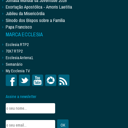
Jornada Mundial da Juventude 2016
Exortação Apostólica - Amoris Laetitia
Jubileu da Misericórdia
Sínodo dos Bispos sobre a Família
Papa Francisco
MARCA ECCLESIA
Ecclesia RTP2
70X7 RTP2
Ecclesia Antena1
Semanário
My Ecclesia TV
Assine a newsletter