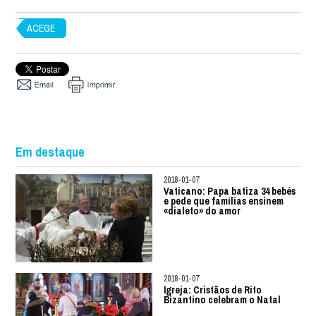
ACEGE
Em destaque
2018-01-07
Vaticano: Papa batiza 34 bebés
e pede que famílias ensinem
«dialeto» do amor
2018-01-07
Igreja: Cristãos de Rito
Bizantino celebram o Natal