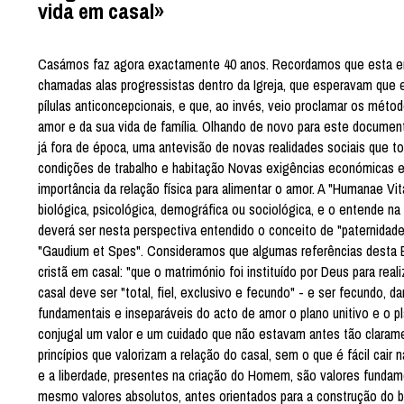
vida em casal»
Casámos faz agora exactamente 40 anos. Recordamos que esta e
chamadas alas progressistas dentro da Igreja, que esperavam que e
pílulas anticoncepcionais, e que, ao invés, veio proclamar os mét
amor e da sua vida de família. Olhando de novo para este documen
já fora de época, uma antevisão de novas realidades sociais qu
condições de trabalho e habitação Novas exigências económicas e
importância da relação física para alimentar o amor. A "Humanae 
biológica, psicológica, demográfica ou sociológica, e o entende n
deverá ser nesta perspectiva entendido o conceito de "paternidade
"Gaudium et Spes". Consideramos que algumas referências desta E
cristã em casal: "que o matrimónio foi instituído por Deus para re
casal deve ser "total, fiel, exclusivo e fecundo" - e ser fecundo, 
fundamentais e inseparáveis do acto de amor o plano unitivo e o plano
conjugal um valor e um cuidado que não estavam antes tão claram
princípios que valorizam a relação do casal, sem o que é fácil cair 
e a liberdade, presentes na criação do Homem, são valores fundam
mesmo valores absolutos, antes orientados para a construção do 