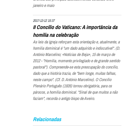
janeiro e maio
2017-12-12 15:37
II Concílio do Vaticano: A importância da
homilia na celebração
As leis da Igreja reforçam esta orientação e, atualmente, a
homilia dominical é "um dado adquirido e indiscutível". (D.
António Marcelino; «Notícias de Beja», 15 de março de
2012 - "Homilia, momento privilegiado e de grande sentido
pastoral"). Compreende-se esta preocupação do concílio,
dado que a história trazia, de "bem longe, muitas falhas,
neste campo". (Cf. D. António Marcelino). O Concílio
Plenário Português (1926) tornou obrigatória, para os
párocos, a homilia dominical. "Sinal de que muitos a não
faziam", recorda o antigo bispo de Aveiro.
Relacionadas