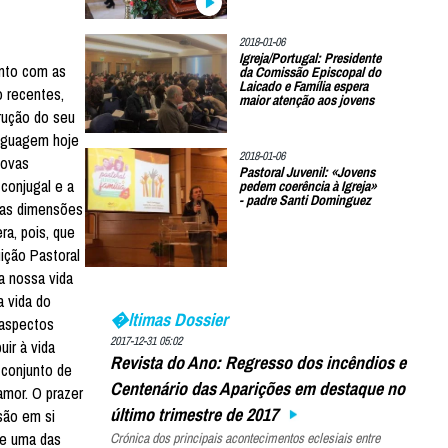
2018-01-06
Igreja/Portugal: Presidente
nto com as
da Comissão Episcopal do
Laicado e Família espera
o recentes,
maior atenção aos jovens
trução do seu
inguagem hoje
2018-01-06
Novas
Pastoral Juvenil: «Jovens
conjugal e a
pedem coerência à Igreja»
- padre Santi Dominguez
suas dimensões
ra, pois, que
ição Pastoral
a nossa vida
a vida do
�ltimas Dossier
 aspectos
2017-12-31 05:02
uir à vida
Revista do Ano: Regresso dos incêndios e
 conjunto de
Centenário das Aparições em destaque no
amor. O prazer
último trimestre de 2017
são em si
ue uma das
Crónica dos principais acontecimentos eclesiais entre