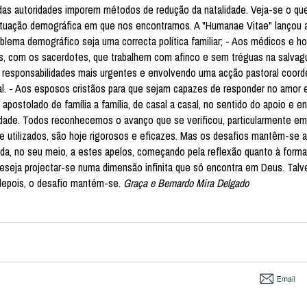
 das autoridades imporem métodos de redução da natalidade. Veja-se o qu
situação demográfica em que nos encontramos. A "Humanae Vitae" lançou 
blema demográfico seja uma correcta política familiar; - Aos médicos e 
os, com os sacerdotes, que trabalhem com afinco e sem tréguas na salvag
s responsabilidades mais urgentes e envolvendo uma acção pastoral coor
al. - Aos esposos cristãos para que sejam capazes de responder no amor 
postolado de família a família, de casal a casal, no sentido do apoio e en
idade. Todos reconhecemos o avanço que se verificou, particularmente em
utilizados, são hoje rigorosos e eficazes. Mas os desafios mantêm-se a
ida, no seu meio, a estes apelos, começando pela reflexão quanto à form
eseja projectar-se numa dimensão infinita que só encontra em Deus. Talv
s depois, o desafio mantém-se.
Graça e Bernardo Mira Delgado