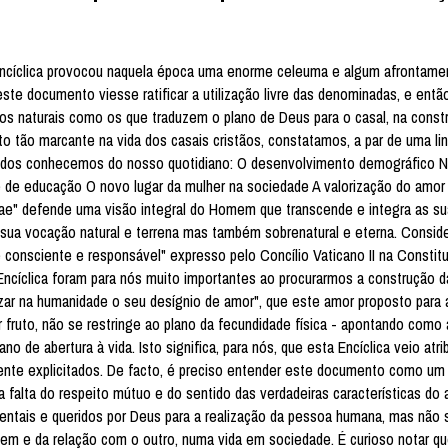
ncíclica provocou naquela época uma enorme celeuma e algum afrontame
ste documento viesse ratificar a utilização livre das denominadas, e entã
odos naturais como os que traduzem o plano de Deus para o casal, na cons
to tão marcante na vida dos casais cristãos, constatamos, a par de uma l
e todos conhecemos do nosso quotidiano: O desenvolvimento demográfico 
 de educação O novo lugar da mulher na sociedade A valorização do amor 
Vitae" defende uma visão integral do Homem que transcende e integra as 
a sua vocação natural e terrena mas também sobrenatural e eterna. Conside
 consciente e responsável" expresso pelo Concílio Vaticano II na Constitu
ncíclica foram para nós muito importantes ao procurarmos a construção d
alizar na humanidade o seu desígnio de amor", que este amor proposto para 
dar fruto, não se restringe ao plano da fecundidade física - apontando como
 de abertura à vida. Isto significa, para nós, que esta Encíclica veio atrib
ente explicitados. De facto, é preciso entender este documento como um
na falta do respeito mútuo e do sentido das verdadeiras características do 
entais e queridos por Deus para a realização da pessoa humana, mas não 
bem e da relação com o outro, numa vida em sociedade. É curioso notar q