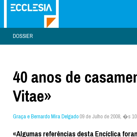
DOSSIER
40 anos de casame
Vitae»
Graça e Bernardo Mira Delgado
09 de Julho de 2008, �s 10
«Algumas referências desta Encíclica for