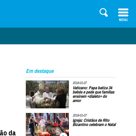
Em destaque
2018-01-07
Vaticano: Papa batiza 34
bebés e pede que famílias
ensinem «dialeto» do
amor
2018-01-07
Igreja: Cristãos de Rito
Bizantino celebram o Natal
ção da