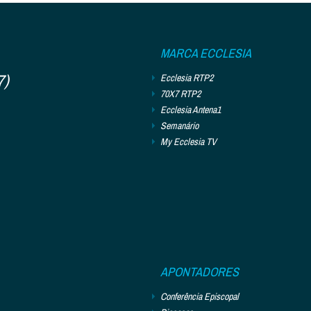
MARCA ECCLESIA
7)
Ecclesia RTP2
70X7 RTP2
Ecclesia Antena1
Semanário
My Ecclesia TV
APONTADORES
Conferência Episcopal