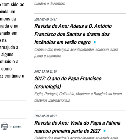
outubro e dezembro
e tem sido ao
ainda um
homens da
2017-12-30 05:17
Revista do Ano: Adeus a D. António
uarda e na
denada em
Francisco dos Santos e drama dos
e na
incêndios em verão negro
treajuda a
Crónica dos principais acontecimentos eclesiais entre
 alguns
junho e setembro
ctuais e a
a como
2017-12-29 11:40
ez continue a
2017: O ano do Papa Francisco
(cronologia)
Egito, Portugal, Colômbia, Mianmar e Bangladesh foram
destinos internacionais
2017-12-29 10:21
Revista do Ano: Visita do Papa a Fátima
marcou primeira parte de 2017
Crónica dos principais acontecimentos eclesiais entre