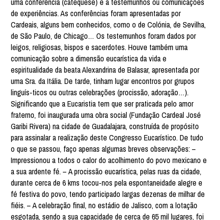
uma conferência (catequese) e a testemunhos ou comunicações
de experiências. As conferências foram apresentadas por
Cardeais, alguns bem conhecidos, como o de Colónia, de Sevilha,
de São Paulo, de Chicago… Os testemunhos foram dados por
leigos, religiosas, bispos e sacerdotes. Houve também uma
comunicação sobre a dimensão eucarística da vida e
espiritualidade da beata Alexandrina de Balasar, apresentada por
uma Sra. da Itália. De tarde, tinham lugar encontros por grupos
linguís-ticos ou outras celebrações (procissão, adoração…).
Significando que a Eucaristia tem que ser praticada pelo amor
fraterno, foi inaugurada uma obra social (Fundação Cardeal José
Garibi Rivera) na cidade de Guadalajara, construída de propósito
para assinalar a realização deste Congresso Eucarístico. De tudo
o que se passou, faço apenas algumas breves observações: –
Impressionou a todos o calor do acolhimento do povo mexicano e
a sua ardente fé. – A procissão eucarística, pelas ruas da cidade,
durante cerca de 6 kms tocou-nos pela espontaneidade alegre e
fé festiva do povo, tendo participado largas dezenas de milhar de
fiéis. – A celebração final, no estádio de Jalisco, com a lotação
esgotada, sendo a sua capacidade de cerca de 65 mil lugares, foi