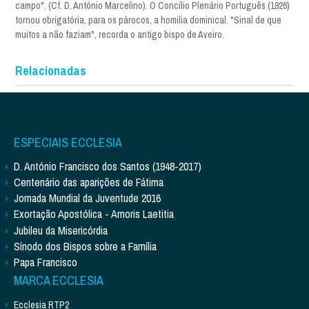
campo". (Cf. D. António Marcelino). O Concílio Plenário Português (1926)
tornou obrigatória, para os párocos, a homilia dominical. "Sinal de que
muitos a não faziam", recorda o antigo bispo de Aveiro.
Relacionadas
ESPECIAIS ECCLESIA
D. António Francisco dos Santos (1948-2017)
Centenário das aparições de Fátima
Jornada Mundial da Juventude 2016
Exortação Apostólica - Amoris Laetitia
Jubileu da Misericórdia
Sínodo dos Bispos sobre a Família
Papa Francisco
MARCA ECCLESIA
Ecclesia RTP2