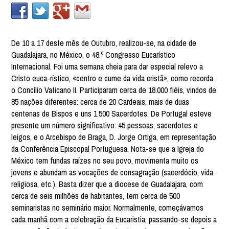
De 10 a 17 deste mês de Outubro, realizou-se, na cidade de
Guadalajara, no México, o 48.º Congresso Eucarístico
Internacional. Foi uma semana cheia para dar especial relevo a
Cristo euca-rístico, «centro e cume da vida cristã», como recorda
o Concílio Vaticano II. Participaram cerca de 18.000 fiéis, vindos de
85 nações diferentes: cerca de 20 Cardeais, mais de duas
centenas de Bispos e uns 1.500 Sacerdotes. De Portugal esteve
presente um número significativo: 45 pessoas, sacerdotes e
leigos, e o Arcebispo de Braga, D. Jorge Ortiga, em representação
da Conferência Episcopal Portuguesa. Nota-se que a Igreja do
México tem fundas raízes no seu povo, movimenta muito os
jovens e abundam as vocações de consagração (sacerdócio, vida
religiosa, etc.). Basta dizer que a diocese de Guadalajara, com
cerca de seis milhões de habitantes, tem cerca de 500
seminaristas no seminário maior. Normalmente, começávamos
cada manhã com a celebração da Eucaristia, passando-se depois a