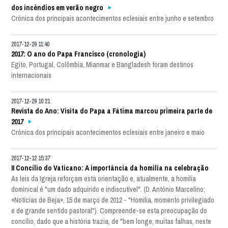
dos incêndios em verão negro
Crónica dos principais acontecimentos eclesiais entre junho e setembro
2017-12-29 11:40
2017: O ano do Papa Francisco (cronologia)
Egito, Portugal, Colômbia, Mianmar e Bangladesh foram destinos
internacionais
2017-12-29 10:21
Revista do Ano: Visita do Papa a Fátima marcou primeira parte de
2017
Crónica dos principais acontecimentos eclesiais entre janeiro e maio
2017-12-12 15:37
II Concílio do Vaticano: A importância da homilia na celebração
As leis da Igreja reforçam esta orientação e, atualmente, a homilia
dominical é "um dado adquirido e indiscutível". (D. António Marcelino;
«Notícias de Beja», 15 de março de 2012 - "Homilia, momento privilegiado
e de grande sentido pastoral"). Compreende-se esta preocupação do
concílio, dado que a história trazia, de "bem longe, muitas falhas, neste