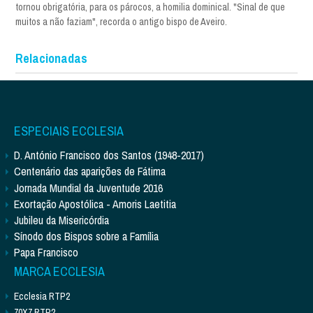
tornou obrigatória, para os párocos, a homilia dominical. "Sinal de que
muitos a não faziam", recorda o antigo bispo de Aveiro.
Relacionadas
ESPECIAIS ECCLESIA
D. António Francisco dos Santos (1948-2017)
Centenário das aparições de Fátima
Jornada Mundial da Juventude 2016
Exortação Apostólica - Amoris Laetitia
Jubileu da Misericórdia
Sínodo dos Bispos sobre a Família
Papa Francisco
MARCA ECCLESIA
Ecclesia RTP2
70X7 RTP2