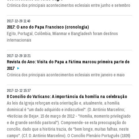
Crónica dos principais acontecimentos eclesiais entre junho e setembro
2017-12-29 11:40
2017: O ano do Papa Francisco (cronologia)
Egito, Portugal, Colômbia, Mianmar e Bangladesh foram destinos
internacionais
2017-12-29 10:21
Revista do Ano: Visita do Papa a Fátima marcou primeira parte de
2017
Crónica dos principais acontecimentos eclesiais entre janeiro e maio
2017-12-12 15:37
II Concílio do Vaticano: A importância da homilia na celebração
As leis da Igreja reforçam esta orientação e, atualmente, a homilia
dominical é "um dado adquirido e indiscutível". (D. António Marcelino;
«Notícias de Beja», 15 de março de 2012 - "Homilia, momento privilegiado
e de grande sentido pastoral"). Compreende-se esta preocupação do
concílio, dado que a história trazia, de "bem longe, muitas falhas, neste
campo". (Cf. D. António Marcelino). O Concílio Plenário Português (1926)