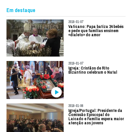
Em destaque
2018-01-07
Vaticano: Papa batiza 34 bebés
e pede que famílias ensinem
«dialeto» do amor
2018-01-07
Igreja: Cristãos de Rito
Bizantino celebram o Natal
2018-01-06
Igreja/Portugal: Presidente da
Comissão Episcopal do
Laicado e Família espera maior
atenção aos jovens