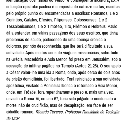
identificação dos “sinais do Verbo” e consequente inculturação. A
colecção epistolar paulina é composta de catorze cartas, escritas
pelo próprio punho ou encomendadas a escribas: Romanos, 1 e 2
Coríntios, Gálatas, Efésios, Filipenses, Colossenses, 1 e 2
Tessalonicenses, 1 e 2 Timóteo, Tito, Filémon e Hebreus. Paulo
dá a entender, em várias passagens dos seus escritos, que tinha
problemas de saúde, padecendo de uma doença crónica e
dolorosa, por nós desconhecida, que lhe terá dificultado a sua
actividade. Após muitos anos de viagens missionárias, sobretudo
na Grécia, Macedónia e Ásia Menor, foi preso em Jerusalém, sob a
acusação de infiltrar pagãos no Templo (Actos 21:28). O seu apelo
a César valeu-lhe uma ida a Roma, onde, após cerca de dois anos
de prisão domiciliária, foi libertado. Terá reiniciado a sua actividade
apostólica, visitado a Península Ibérica e retornado à Ásia Menor,
onde, em Trôade, fora repentinamente preso e, mais uma vez,
enviado a Roma. Aí, no ano 67, teria sido julgado e condenado à
morte, não de crucifixão, mas de decapitação, em face de ser
cidadão romano.
Ricardo Tavares, Professor Faculdade de Teologia
da UCP