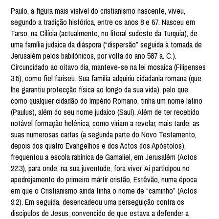
Paulo, a figura mais visível do cristianismo nascente, viveu,
segundo a tradição histórica, entre os anos 8 e 67. Nasceu em
Tarso, na Cilícia (actualmente, no litoral sudeste da Turquia), de
uma família judaica da diáspora (“dispersão” seguida à tomada de
Jerusalém pelos babilónicos, por volta do ano 587 a. C.).
Circuncidado ao oitavo dia, manteve-se na lei mosaica (Filipenses
3:5), como fiel fariseu. Sua família adquiriu cidadania romana (que
lhe garantiu protecção física ao longo da sua vida), pelo que,
como qualquer cidadão do Império Romano, tinha um nome latino
(Paulus), além do seu nome judaico (Saul). Além de ter recebido
notável formação helénica, como viriam a revelar, mais tarde, as
suas numerosas cartas (a segunda parte do Novo Testamento,
depois dos quatro Evangelhos e dos Actos dos Apóstolos),
frequentou a escola rabínica de Gamaliel, em Jerusalém (Actos
22:3), para onde, na sua juventude, fora viver. Aí participou no
apedrejamento do primeiro mártir cristão, Estêvão, numa época
em que o Cristianismo ainda tinha o nome de “caminho” (Actos
9:2). Em seguida, desencadeou uma perseguição contra os
discípulos de Jesus, convencido de que estava a defender a