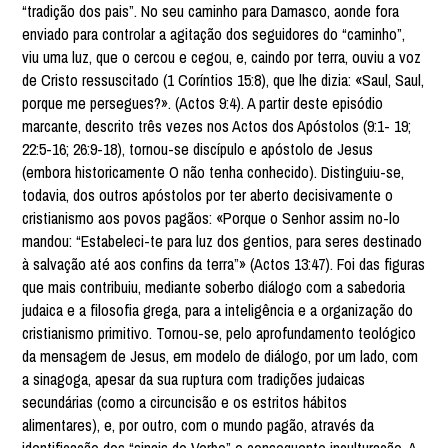
“tradição dos pais”. No seu caminho para Damasco, aonde fora
enviado para controlar a agitação dos seguidores do “caminho”,
viu uma luz, que o cercou e cegou, e, caindo por terra, ouviu a voz
de Cristo ressuscitado (1 Coríntios 15:8), que lhe dizia: «Saul, Saul,
porque me persegues?». (Actos 9:4). A partir deste episódio
marcante, descrito três vezes nos Actos dos Apóstolos (9:1- 19;
22:5-16; 26:9-18), tornou-se discípulo e apóstolo de Jesus
(embora historicamente O não tenha conhecido). Distinguiu-se,
todavia, dos outros apóstolos por ter aberto decisivamente o
cristianismo aos povos pagãos: «Porque o Senhor assim no-lo
mandou: “Estabeleci-te para luz dos gentios, para seres destinado
à salvação até aos confins da terra”» (Actos 13:47). Foi das figuras
que mais contribuiu, mediante soberbo diálogo com a sabedoria
judaica e a filosofia grega, para a inteligência e a organização do
cristianismo primitivo. Tornou-se, pelo aprofundamento teológico
da mensagem de Jesus, em modelo de diálogo, por um lado, com
a sinagoga, apesar da sua ruptura com tradições judaicas
secundárias (como a circuncisão e os estritos hábitos
alimentares), e, por outro, com o mundo pagão, através da