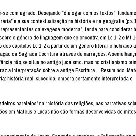
ê-se com agrado. Desejando “dialogar com os textos”, fundame
ária” e a sua contextualização na história e na geografia (pp. 
representantes da exegese moderna”, tende para considerar hi
sobre o género de linguagem que se encontra em Lc 1-2 e Mt 1
os capítulos Lc 1-2 a partir de um género literário hebraico a
ação da Sagrada Escritura através de narrações. A semelhança 
fância não se situa no antigo judaísmo, mas no cristianismo prim
traz a interpretação sobre a antiga Escritura… Resumindo, Mat
ria: história real, sucedida, embora certamente interpretada e
eiros paralelos” na “história das religiões, nas narrativas sob
ações em Mateus e Lucas não são formas desenvolvidas de mit