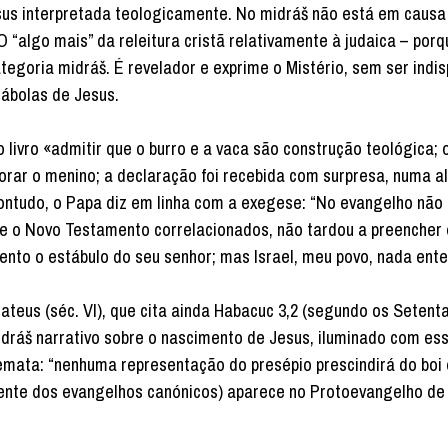
Jesus interpretada teologicamente. No midráš não está em causa 
 “algo mais” da releitura cristã relativamente à judaica – porq
tegoria midráš. É revelador e exprime o Mistério, sem ser indi
ábolas de Jesus.
livro «admitir que o burro e a vaca são construção teológica; o
rar o menino; a declaração foi recebida com surpresa, numa a
ntudo, o Papa diz em linha com a exegese: “No evangelho não 
 e o Novo Testamento correlacionados, não tardou a preencher 
mento o estábulo do seu senhor; mas Israel, meu povo, nada ent
teus (séc. VI), que cita ainda Habacuc 3,2 (segundo os Setenta
midráš narrativo sobre o nascimento de Jesus, iluminado com es
emata: “nenhuma representação do presépio prescindirá do boi 
usente dos evangelhos canónicos) aparece no Protoevangelho de