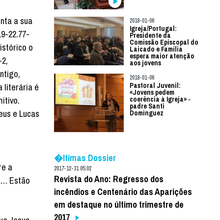
nta a sua
2018-01-06
Igreja/Portugal:
19-22.77-
Presidente da
Comissão Episcopal do
stórico o
Laicado e Família
espera maior atenção
-2,
aos jovens
ntigo,
2018-01-06
Pastoral Juvenil:
literária é
«Jovens pedem
itivo.
coerência à Igreja» -
padre Santi
eus e Lucas
Dominguez
�ltimas Dossier
re a
2017-12-31 05:02
Revista do Ano: Regresso dos
os… Estão
incêndios e Centenário das Aparições
em destaque no último trimestre de
2017