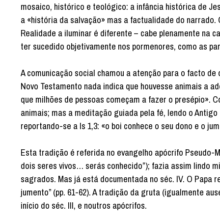
mosaico, histórico e teológico: a infância histórica de 
a «história da salvação» mas a factualidade do narrado. O
Realidade a iluminar é diferente – cabe plenamente na ca
ter sucedido objetivamente nos pormenores, como as par
A comunicação social chamou a atenção para o facto de o 
Novo Testamento nada indica que houvesse animais a ado
que milhões de pessoas começam a fazer o presépio». Co
animais; mas a meditação guiada pela fé, lendo o Antigo
reportando-se a Is 1,3: «o boi conhece o seu dono e o ju
Esta tradição é referida no evangelho apócrifo Pseudo-Ma
dois seres vivos… serás conhecido”); fazia assim lindo 
sagrados. Mas já está documentada no séc. IV. O Papa r
jumento” (pp. 61-62). A tradição da gruta (igualmente a
início do séc. III, e noutros apócrifos.