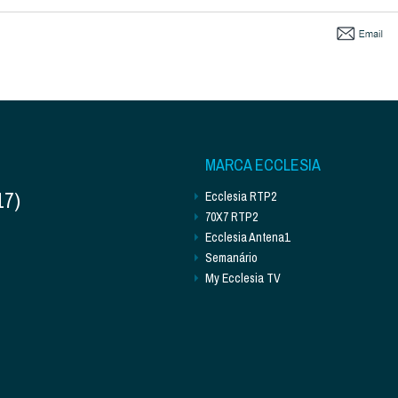
MARCA ECCLESIA
17)
Ecclesia RTP2
70X7 RTP2
Ecclesia Antena1
Semanário
My Ecclesia TV