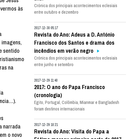
que Jesus
Crónica dos principais acontecimentos eclesiais
tivermos às
entre outubro e dezembro
2017-12-30 05:17
a
Revista do Ano: Adeus a D. António
, imagens,
Francisco dos Santos e drama dos
e sentido
incêndios em verão negro
ristianismo
Crónica dos principais acontecimentos eclesiais
entre junho e setembro
ras na
2017-12-29 11:40
2017: O ano do Papa Francisco
da
(cronologia)
ância…).
Egito, Portugal, Colômbia, Mianmar e Bangladesh
foram destinos internacionais
es
2017-12-29 10:21
a narrada
Revista do Ano: Visita do Papa a
rem o novo