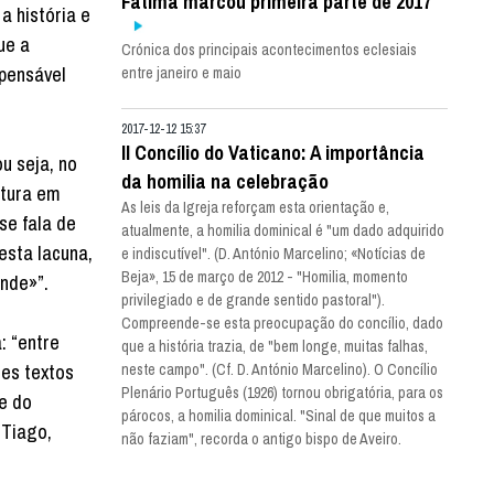
Fátima marcou primeira parte de 2017
a história e
ue a
Crónica dos principais acontecimentos eclesiais
spensável
entre janeiro e maio
2017-12-12 15:37
II Concílio do Vaticano: A importância
u seja, no
da homilia na celebração
ltura em
As leis da Igreja reforçam esta orientação e,
se fala de
atualmente, a homilia dominical é "um dado adquirido
esta lacuna,
e indiscutível". (D. António Marcelino; «Notícias de
Beja», 15 de março de 2012 - "Homilia, momento
ende»”.
privilegiado e de grande sentido pastoral").
Compreende-se esta preocupação do concílio, dado
: “entre
que a história trazia, de "bem longe, muitas falhas,
ses textos
neste campo". (Cf. D. António Marcelino). O Concílio
Plenário Português (1926) tornou obrigatória, para os
e do
párocos, a homilia dominical. "Sinal de que muitos a
 Tiago,
não faziam", recorda o antigo bispo de Aveiro.