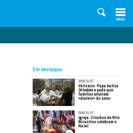
Em destaque
2018-01-07
Vaticano: Papa batiza
34 bebés e pede que
famílias ensinem
«dialeto» do amor
2018-01-07
Igreja: Cristãos de Rito
Bizantino celebram o
Natal