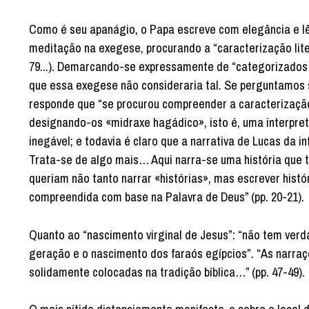
Como é seu apanágio, o Papa escreve com elegância e l
meditação na exegese, procurando a “caracterização liter
79...). Demarcando-se expressamente de “categorizados 
que essa exegese não consideraria tal. Se perguntamos 
responde que “se procurou compreender a caracterização d
designando-os «midraxe hagádico», isto é, uma interpret
inegável; e todavia é claro que a narrativa de Lucas da in
Trata-se de algo mais… Aqui narra-se uma história que 
queriam não tanto narrar «histórias», mas escrever histó
compreendida com base na Palavra de Deus” (pp. 20-21).
Quanto ao “nascimento virginal de Jesus”: “não tem verdad
geração e o nascimento dos faraós egípcios”. “As narr
solidamente colocadas na tradição bíblica…” (pp. 47-49).