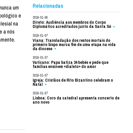
Relacionadas
 nunca um
pológico e
2018-01-08
Direto: Audiência aos membros do Corpo
lesial na
Diplomático acreditados junto da Santa Sé
 e a nós
2018-01-07
amente.
Viana: Transladação dos restos mortais do
primeiro bispo marca fim de uma etapa na vida
da diocese
2018-01-07
Vaticano: Papa batiza 34 bebés e pede que
famílias ensinem «dialeto» do amor
2018-01-07
Igreja: Cristãos de Rito Bizantino celebram o
Natal
2018-01-07
Lisboa: Coro da catedral apresenta concerto de
ano novo