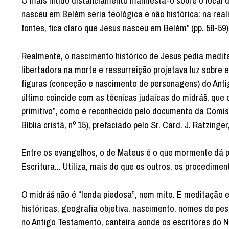
O mais nítido distanciamento manifesta-o sobre o local
nasceu em Belém seria teológica e não histórica: na real
fontes, fica claro que Jesus nasceu em Belém” (pp. 58-59)
Realmente, o nascimento histórico de Jesus pedia medita
libertadora na morte e ressurreição projetava luz sobre
figuras (conceção e nascimento de personagens) do Anti
último coincide com as técnicas judaicas do midráš, que
primitivo”, como é reconhecido pelo documento da Comiss
Bíblia cristã, nº 15), prefaciado pelo Sr. Card. J. Ratzinge
Entre os evangelhos, o de Mateus é o que mormente dá pr
Escritura... Utiliza, mais do que os outros, os procedim
O midráš não é “lenda piedosa”, nem mito. É meditação esp
históricas, geografia objetiva, nascimento, nomes de pe
no Antigo Testamento, canteira aonde os escritores do 