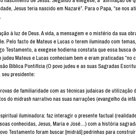
 do nascimento de Jesus. Segundo a exegese, a “afirmação de 
idade, Jesus teria nascido em Nazaré”. Para o Papa, “se nos a
.
ção à luz de Deus. A vida, a mensagem e o mistério da sua obr
 ele. Pelo facto de Mateus e Lucas o terem iluminado com temas
go Testamento, a exegese hodierna constata que essa busca d
 o judeu Mateus e Lucas conheciam bem e eram praticadas “no c
ão Bíblica Pontifícia (O povo judeu e as suas Sagradas Escritu
r, seu presidente:
ovas de familiaridade com as técnicas judaicas de utilização 
entos do midrash narrativo nas suas narrações (evangelho da inf
iritual iluminadora: faz interagir o presente factual (realidad
ssoas conhecidas, Jesus, Maria e José…) com a história sagrad
Novo Testamento foram buscar [midráš] pedrinhas para construí