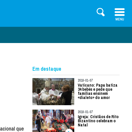
Em destaque
2018-01-07
Vaticano: Papa batiza
34 bebés e pede que
famílias ensinem
«dialeto» do amor
2018-01-07
Igreja: Cristãos de Rito
Bizantino celebram o
Natal
nacional que