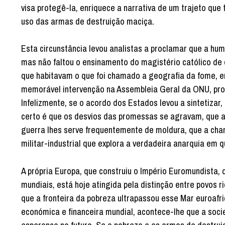
visa protegê-la, enriquece a narrativa de um trajeto q
uso das armas de destruição maciça.
Esta circunstância levou analistas a proclamar que a huma
mas não faltou o ensinamento do magistério católico de q
que habitavam o que foi chamado a geografia da fome, er
memorável intervenção na Assembleia Geral da ONU, pro
Infelizmente, se o acordo dos Estados levou a sintetizar
certo é que os desvios das promessas se agravam, que a
guerra lhes serve frequentemente de moldura, que a ch
militar-industrial que explora a verdadeira anarquia em q
A própria Europa, que construiu o Império Euromundista, 
mundiais, está hoje atingida pela distinção entre povos r
que a fronteira da pobreza ultrapassou esse Mar euroafri
económica e financeira mundial, acontece-lhe que a soci