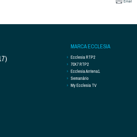
MARCA ECCLESIA
17)
Ecclesia RTP2
70X7 RTP2
Ecclesia Antena1
Semanário
My Ecclesia TV