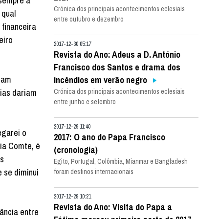
 sempre a
Crónica dos principais acontecimentos eclesiais
 qual
entre outubro e dezembro
 financeira
eiro
2017-12-30 05:17
Revista do Ano: Adeus a D. António
Francisco dos Santos e drama dos
riam
incêndios em verão negro
cias dariam
Crónica dos principais acontecimentos eclesiais
entre junho e setembro
2017-12-29 11:40
egarei o
2017: O ano do Papa Francisco
ria Comte, é
(cronologia)
os
Egito, Portugal, Colômbia, Mianmar e Bangladesh
 se diminui
foram destinos internacionais
2017-12-29 10:21
Revista do Ano: Visita do Papa a
ância entre