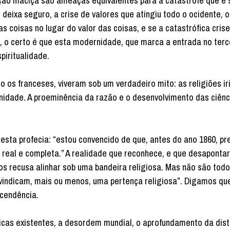
ição maciça são ameaças equivalentes para a catástrofe que é
deixa seguro, a crise de valores que atingiu todo o ocidente, o
 coisas no lugar do valor das coisas, e se a catastrófica crise
, o certo é que esta modernidade, que marca a entrada no terc
piritualidade.
 os franceses, viveram sob um verdadeiro mito: as religiões i
nidade. A proeminência da razão e o desenvolvimento das ciên
esta profecia: “estou convencido de que, antes do ano 1860, pr
 real e completa.” A realidade que reconhece, e que desaponta
 recusa alinhar sob uma bandeira religiosa. Mas não são tod
ivindicam, mais ou menos, uma pertença religiosa”. Digamos que
scendência.
icas existentes, a desordem mundial, o aprofundamento da dist