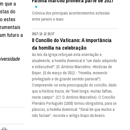
Fátima marcou primeira parte de 2017
om que a
istas do
Crónica dos principais acontecimentos eclesiais
do estes
entre janeiro e maio
trumentais
um futuro a
2017-12-12 15:37
II Concílio do Vaticano: A importância
da homilia na celebração
As leis da Igreja reforçam esta orientação e,
niversidade
atualmente, a homilia dominical é "um dado adquirido
e indiscutível". (D. António Marcelino; «Notícias de
Beja», 15 de março de 2012 - "Homilia, momento
privilegiado e de grande sentido pastoral").
Compreende-se esta preocupação do concílio, dado
que a história trazia, de "bem longe, muitas falhas,
neste campo". (Cf. D. António Marcelino). O Concílio
Plenário Português (1926) tornou obrigatória, para os
párocos, a homilia dominical. "Sinal de que muitos a
não faziam", recorda o antigo bispo de Aveiro.