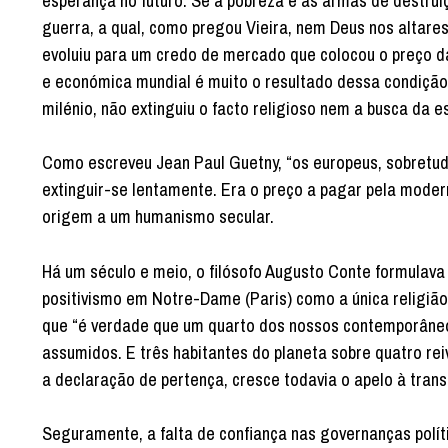
esperança no futuro. Se a pobreza e as armas de destru
guerra, a qual, como pregou Vieira, nem Deus nos altares 
evoluiu para um credo de mercado que colocou o preço das
e económica mundial é muito o resultado dessa condição
milénio, não extinguiu o facto religioso nem a busca da es
Como escreveu Jean Paul Guetny, “os europeus, sobretudo
extinguir-se lentamente. Era o preço a pagar pela moder
origem a um humanismo secular.
Há um século e meio, o filósofo Augusto Conte formulava 
positivismo em Notre-Dame (Paris) como a única religião
que “é verdade que um quarto dos nossos contemporâneos
assumidos. E três habitantes do planeta sobre quatro re
a declaração de pertença, cresce todavia o apelo à tran
Seguramente, a falta de confiança nas governanças polít