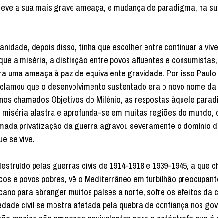
ue teve a sua mais grave ameaça, e mudança de paradigma, na s
nidade, depois disso, tinha que escolher entre continuar a vive
ue a miséria, a distinção entre povos afluentes e consumistas,
a uma ameaça à paz de equivalente gravidade. Por isso Paulo 
clamou que o desenvolvimento sustentado era o novo nome da 
, nos chamados Objetivos do Milénio, as respostas àquele parad
 miséria alastra e aprofunda-se em muitas regiões do mundo, 
amada privatização da guerra agravou severamente o domínio 
ue se vive.
destruído pelas guerras civis de 1914-1918 e 1939-1945, a que 
icos e povos pobres, vê o Mediterrâneo em turbilhão preocupante
cano para abranger muitos países a norte, sofre os efeitos da c
edade civil se mostra afetada pela quebra de confiança nos gov