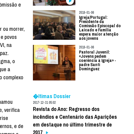
ubmissão e
2018-01-06
Igreja/Portugal:
Presidente da
Comissão Episcopal do
r ou morrer,
Laicado e Família
espera maior atenção
 e povos
aos jovens
VI, na
2018-01-06
Pastoral Juvenil:
paz.
«Jovens pedem
igma, o
coerência à Igreja» -
padre Santi
que a
Dominguez
do complexo
�ltimas Dossier
chamou
2017-12-31 05:02
Revista do Ano: Regresso dos
, verifica
incêndios e Centenário das Aparições
rise
em destaque no último trimestre de
ernos, e de
2017