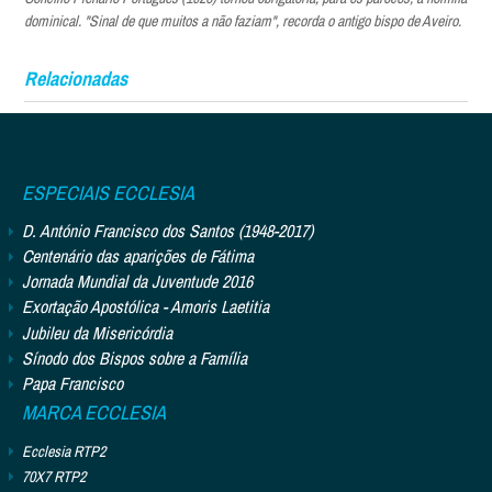
dominical. "Sinal de que muitos a não faziam", recorda o antigo bispo de Aveiro.
Relacionadas
ESPECIAIS ECCLESIA
D. António Francisco dos Santos (1948-2017)
Centenário das aparições de Fátima
Jornada Mundial da Juventude 2016
Exortação Apostólica - Amoris Laetitia
Jubileu da Misericórdia
Sínodo dos Bispos sobre a Família
Papa Francisco
MARCA ECCLESIA
Ecclesia RTP2
70X7 RTP2