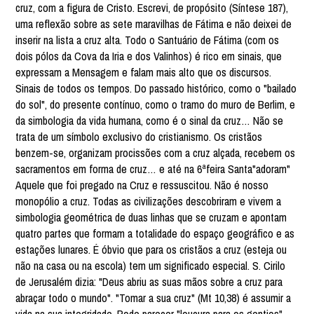
cruz, com a figura de Cristo. Escrevi, de propósito (Síntese 187),
uma reflexão sobre as sete maravilhas de Fátima e não deixei de
inserir na lista a cruz alta. Todo o Santuário de Fátima (com os
dois pólos da Cova da Iria e dos Valinhos) é rico em sinais, que
expressam a Mensagem e falam mais alto que os discursos.
Sinais de todos os tempos. Do passado histórico, como o "bailado
do sol", do presente contínuo, como o tramo do muro de Berlim, e
da simbologia da vida humana, como é o sinal da cruz… Não se
trata de um símbolo exclusivo do cristianismo. Os cristãos
benzem-se, organizam procissões com a cruz alçada, recebem os
sacramentos em forma de cruz… e até na 6ªfeira Santa"adoram"
Aquele que foi pregado na Cruz e ressuscitou. Não é nosso
monopólio a cruz. Todas as civilizações descobriram e vivem a
simbologia geométrica de duas linhas que se cruzam e apontam
quatro partes que formam a totalidade do espaço geográfico e as
estações lunares. É óbvio que para os cristãos a cruz (esteja ou
não na casa ou na escola) tem um significado especial. S. Cirilo
de Jerusalém dizia: "Deus abriu as suas mãos sobre a cruz para
abraçar todo o mundo". "Tomar a sua cruz" (Mt 10,38) é assumir a