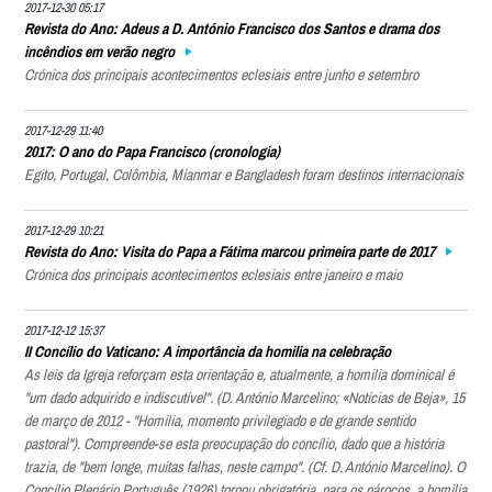
2017-12-30 05:17
Revista do Ano: Adeus a D. António Francisco dos Santos e drama dos
incêndios em verão negro
Crónica dos principais acontecimentos eclesiais entre junho e setembro
2017-12-29 11:40
2017: O ano do Papa Francisco (cronologia)
Egito, Portugal, Colômbia, Mianmar e Bangladesh foram destinos internacionais
2017-12-29 10:21
Revista do Ano: Visita do Papa a Fátima marcou primeira parte de 2017
Crónica dos principais acontecimentos eclesiais entre janeiro e maio
2017-12-12 15:37
II Concílio do Vaticano: A importância da homilia na celebração
As leis da Igreja reforçam esta orientação e, atualmente, a homilia dominical é
"um dado adquirido e indiscutível". (D. António Marcelino; «Notícias de Beja», 15
de março de 2012 - "Homilia, momento privilegiado e de grande sentido
pastoral"). Compreende-se esta preocupação do concílio, dado que a história
trazia, de "bem longe, muitas falhas, neste campo". (Cf. D. António Marcelino). O
Concílio Plenário Português (1926) tornou obrigatória, para os párocos, a homilia