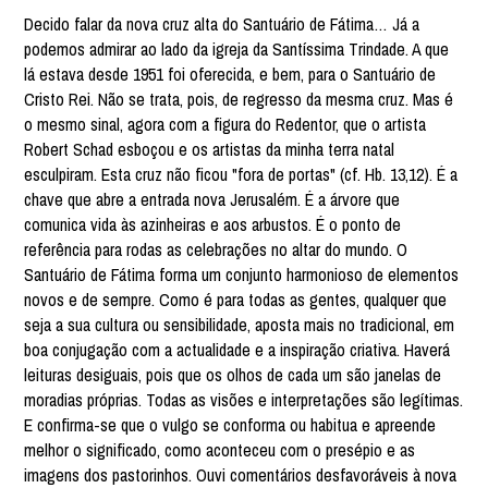
Decido falar da nova cruz alta do Santuário de Fátima… Já a
podemos admirar ao lado da igreja da Santíssima Trindade. A que
lá estava desde 1951 foi oferecida, e bem, para o Santuário de
Cristo Rei. Não se trata, pois, de regresso da mesma cruz. Mas é
o mesmo sinal, agora com a figura do Redentor, que o artista
Robert Schad esboçou e os artistas da minha terra natal
esculpiram. Esta cruz não ficou "fora de portas" (cf. Hb. 13,12). É a
chave que abre a entrada nova Jerusalém. É a árvore que
comunica vida às azinheiras e aos arbustos. É o ponto de
referência para rodas as celebrações no altar do mundo. O
Santuário de Fátima forma um conjunto harmonioso de elementos
novos e de sempre. Como é para todas as gentes, qualquer que
seja a sua cultura ou sensibilidade, aposta mais no tradicional, em
boa conjugação com a actualidade e a inspiração criativa. Haverá
leituras desiguais, pois que os olhos de cada um são janelas de
moradias próprias. Todas as visões e interpretações são legítimas.
E confirma-se que o vulgo se conforma ou habitua e apreende
melhor o significado, como aconteceu com o presépio e as
imagens dos pastorinhos. Ouvi comentários desfavoráveis à nova