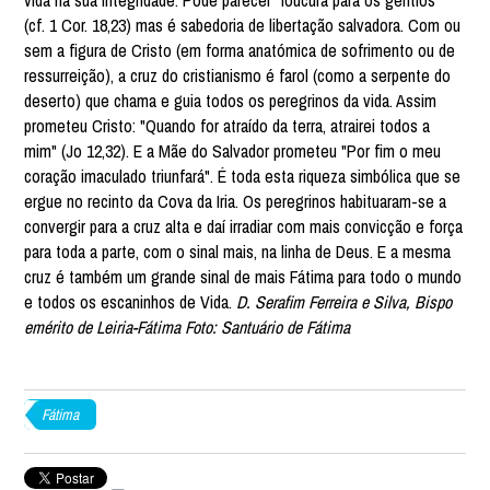
vida na sua integridade. Pode parecer "loucura para os gentios"
(cf. 1 Cor. 18,23) mas é sabedoria de libertação salvadora. Com ou
sem a figura de Cristo (em forma anatómica de sofrimento ou de
ressurreição), a cruz do cristianismo é farol (como a serpente do
deserto) que chama e guia todos os peregrinos da vida. Assim
prometeu Cristo: "Quando for atraído da terra, atrairei todos a
mim" (Jo 12,32). E a Mãe do Salvador prometeu "Por fim o meu
coração imaculado triunfará". É toda esta riqueza simbólica que se
ergue no recinto da Cova da Iria. Os peregrinos habituaram-se a
convergir para a cruz alta e daí irradiar com mais convicção e força
para toda a parte, com o sinal mais, na linha de Deus. E a mesma
cruz é também um grande sinal de mais Fátima para todo o mundo
e todos os escaninhos de Vida.
D. Serafim Ferreira e Silva, Bispo
emérito de Leiria-Fátima
Foto: Santuário de Fátima
Fátima