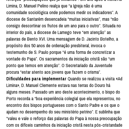
Limina, D. Manuel Pelino realça que “a Igreja não é uma
comunidade sociológica onde podemos medir os indicadores”. A
diocese de Santarém desencadeia “muitas iniciativas”, mas “não
consigo descortinar os frutos de um ano para o outro”. Situada no
interior do país, a diocese de Lamego teve “em atenção” as
palavras de Bento XVI. Uma mensagem de D. Jacinto Botelho, a
propósito dos 50 anos de ordenação presbiteral, invoca o
testemunho de S. Paulo porque “é uma forma de concretizar a
vontade do Papa”. Os sacramentos da iniciação cristã são “um
ponto que temos em atenção”. O Secretariado da Juventude
procura “estar atento aos jovens que fazem o crisma”.
Dificuldades para implementar
Quando se realizou a visita «Ad
Limina», D. Manuel Clemente estava nas terras do Douro há
alguns meses. Passado um ano deste acontecimento, o bispo do
Porto recorda a “boa experiência colegial que ela representou, no
encontro dos bispos portugueses com o Santo Padre e os que o
ajudam no desempenho do seu ministério petrino”. E sublinha que
“valeu e vale o reforço das palavras do Papa à nossa preocupação
com os difíceis caminhos da iniciação cristã nesta pós-cristandade