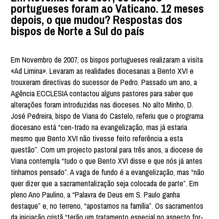
portugueses foram ao Vaticano. 12 meses
depois, o que mudou? Respostas dos
bispos de Norte a Sul do país
Em Novembro de 2007, os bispos portugueses realizaram a visita
«Ad Limina». Levaram as realidades diocesanas a Bento XVI e
trouxeram directivas do sucessor de Pedro. Passado um ano, a
Agência ECCLESIA contactou alguns pastores para saber que
alterações foram introduzidas nas dioceses. No alto Minho, D.
José Pedreira, bispo de Viana do Castelo, referiu que o programa
diocesano está “cen-trado na evangelização, mas já estaria
mesmo que Bento XVI não tivesse feito referência a esta
questão”. Com um projecto pastoral para três anos, a diocese de
Viana contempla “tudo o que Bento XVI disse e que nós já antes
tínhamos pensado”. A vaga de fundo é a evangelização, mas “não
quer dizer que a sacramentalização seja colocada de parte”. Em
pleno Ano Paulino, a “Palavra de Deus em S. Paulo ganha
destaque” e, no terreno, “apostamos na família”. Os sacramentos
da iniciação cristã “terão um tratamento especial no aspecto for-