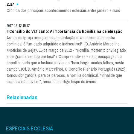
2017
Crónica dos principais acontecimentos eclesiais entre janeiro e maio
2017-12-12 15:37
II Concílio do Vaticano: A importância da homilia na celebração
As leis da Igreja reforçam esta orientação e, atualmente, a homilia
dominical é "um dado adquirido e indiscutível". (D. António Marcelino;
«Notícias de Beja», 15 de março de 2012 - "Homilia, momento privilegiado
e de grande sentido pastoral"). Compreende-se esta preocupação do
concílio, dado que a história trazia, de "bem longe, muitas falhas, neste
campo". (Cf. D. António Marcelino). O Concílio Plenário Português (1926)
tornou obrigatória, para os párocos, a homilia dominical. "Sinal de que
muitos a não faziam", recorda o antigo bispo de Aveiro.
Relacionadas
ESPECIAIS ECCLESIA