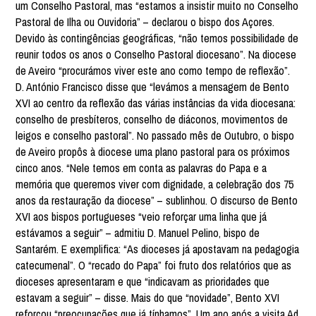
um Conselho Pastoral, mas “estamos a insistir muito no Conselho
Pastoral de Ilha ou Ouvidoria” – declarou o bispo dos Açores.
Devido às contingências geográficas, “não temos possibilidade de
reunir todos os anos o Conselho Pastoral diocesano”. Na diocese
de Aveiro “procurámos viver este ano como tempo de reflexão”.
D. António Francisco disse que “levámos a mensagem de Bento
XVI ao centro da reflexão das várias instâncias da vida diocesana:
conselho de presbíteros, conselho de diáconos, movimentos de
leigos e conselho pastoral”. No passado mês de Outubro, o bispo
de Aveiro propôs à diocese uma plano pastoral para os próximos
cinco anos. “Nele temos em conta as palavras do Papa e a
memória que queremos viver com dignidade, a celebração dos 75
anos da restauração da diocese” – sublinhou. O discurso de Bento
XVI aos bispos portugueses “veio reforçar uma linha que já
estávamos a seguir” – admitiu D. Manuel Pelino, bispo de
Santarém. E exemplifica: “As dioceses já apostavam na pedagogia
catecumenal”. O “recado do Papa” foi fruto dos relatórios que as
dioceses apresentaram e que “indicavam as prioridades que
estavam a seguir” – disse. Mais do que “novidade”, Bento XVI
reforçou “preocupações que já tínhamos”. Um ano após a visita Ad