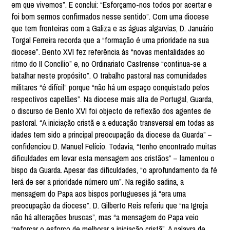
em que vivemos”. E conclui: “Esforçamo-nos todos por acertar e
foi bom sermos confirmados nesse sentido”. Com uma diocese
que tem fronteiras com a Galiza e as águas algarvias, D. Januário
Torgal Ferreira recorda que a “formação é uma prioridade na sua
diocese”. Bento XVI fez referência às “novas mentalidades ao
ritmo do II Concílio” e, no Ordinariato Castrense “continua-se a
batalhar neste propósito”. O trabalho pastoral nas comunidades
militares “é difícil” porque “não há um espaço conquistado pelos
respectivos capelães”. Na diocese mais alta de Portugal, Guarda,
o discurso de Bento XVI foi objecto de reflexão dos agentes de
pastoral. “A iniciação cristã e a educação transversal em todas as
idades tem sido a principal preocupação da diocese da Guarda” –
confidenciou D. Manuel Felício. Todavia, “tenho encontrado muitas
dificuldades em levar esta mensagem aos cristãos” – lamentou o
bispo da Guarda. Apesar das dificuldades, “o aprofundamento da fé
terá de ser a prioridade número um”. Na região sadina, a
mensagem do Papa aos bispos portugueses já “era uma
preocupação da diocese”. D. Gilberto Reis referiu que “na Igreja
não há alterações bruscas”, mas “a mensagem do Papa veio
“reforçar o esforço de melhorar a iniciação cristã”. A palavra de