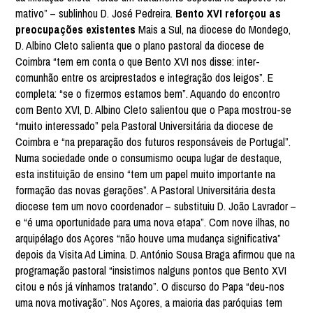
mativo” – sublinhou D. José Pedreira.
Bento XVI reforçou as
preocupações existentes
Mais a Sul, na diocese do Mondego,
D. Albino Cleto salienta que o plano pastoral da diocese de
Coimbra “tem em conta o que Bento XVI nos disse: inter-
comunhão entre os arciprestados e integração dos leigos”. E
completa: “se o fizermos estamos bem”. Aquando do encontro
com Bento XVI, D. Albino Cleto salientou que o Papa mostrou-se
“muito interessado” pela Pastoral Universitária da diocese de
Coimbra e “na preparação dos futuros responsáveis de Portugal”.
Numa sociedade onde o consumismo ocupa lugar de destaque,
esta instituição de ensino “tem um papel muito importante na
formação das novas gerações”. A Pastoral Universitária desta
diocese tem um novo coordenador – substituiu D. João Lavrador –
e “é uma oportunidade para uma nova etapa”. Com nove ilhas, no
arquipélago dos Açores “não houve uma mudança significativa”
depois da Visita Ad Limina. D. António Sousa Braga afirmou que na
programação pastoral “insistimos nalguns pontos que Bento XVI
citou e nós já vínhamos tratando”. O discurso do Papa “deu-nos
uma nova motivação”. Nos Açores, a maioria das paróquias tem