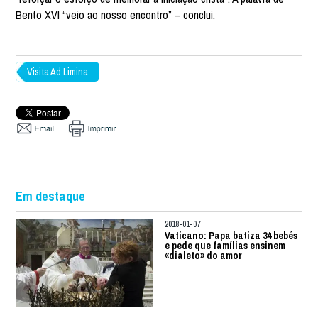
Bento XVI “veio ao nosso encontro” – conclui.
Visita Ad Limina
Em destaque
2018-01-07
Vaticano: Papa batiza 34 bebés
e pede que famílias ensinem
«dialeto» do amor