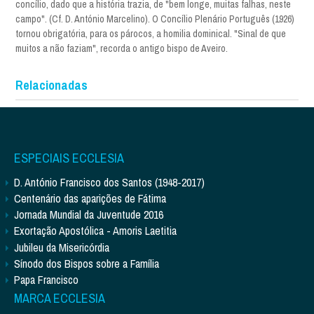
concílio, dado que a história trazia, de "bem longe, muitas falhas, neste
campo". (Cf. D. António Marcelino). O Concílio Plenário Português (1926)
tornou obrigatória, para os párocos, a homilia dominical. "Sinal de que
muitos a não faziam", recorda o antigo bispo de Aveiro.
Relacionadas
ESPECIAIS ECCLESIA
D. António Francisco dos Santos (1948-2017)
Centenário das aparições de Fátima
Jornada Mundial da Juventude 2016
Exortação Apostólica - Amoris Laetitia
Jubileu da Misericórdia
Sínodo dos Bispos sobre a Família
Papa Francisco
MARCA ECCLESIA