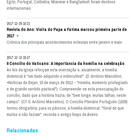
Egito, Portugal, Colômbia, Mianmar e Bangladesh foram destinos
internacionais
2017-12-29 10:21
Revista do Ano: Visita do Papa a Fátima marcou primeira parte de
2017
Crónica dos principais acontecimentos eclesiais entre janeiro e maio
2017-12-12 15:37
II Concílio do Vaticano: A importância da homilia na celebração
As leis da Igreja reforçam esta orientação e, atualmente, a homilia
dominical é "um dado adquirido e indiscutível". (D. António Marcelino;
«Notícias de Beja», 15 de março de 2012 - "Homilia, momento privilegiado
e de grande sentido pastoral"). Compreende-se esta preocupação do
concílio, dado que a história trazia, de "bem longe, muitas falhas, neste
campo". (Cf. D. António Marcelino). O Concílio Plenário Português (1926)
tornou obrigatória, para os párocos, a homilia dominical. "Sinal de que
muitos a não faziam", recorda o antigo bispo de Aveiro.
Relacionadas