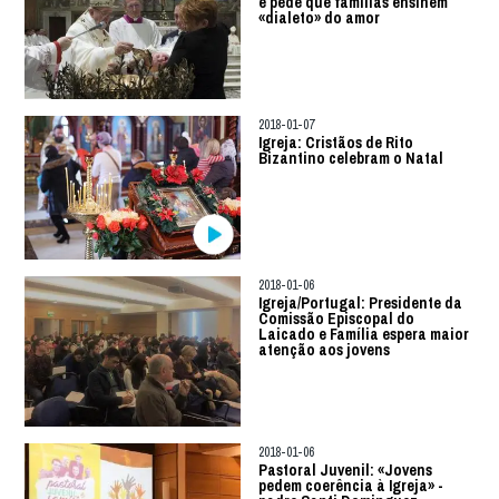
e pede que famílias ensinem
«dialeto» do amor
2018-01-07
Igreja: Cristãos de Rito
Bizantino celebram o Natal
2018-01-06
Igreja/Portugal: Presidente da
Comissão Episcopal do
Laicado e Família espera maior
atenção aos jovens
2018-01-06
Pastoral Juvenil: «Jovens
pedem coerência à Igreja» -