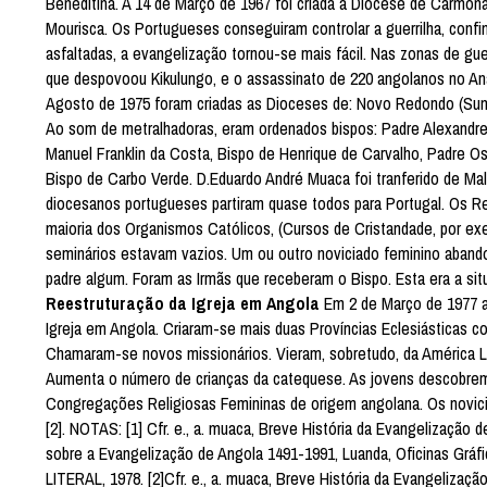
Beneditina. A 14 de Março de 1967 foi criada a Diocese de Carmona
Mourisca. Os Portugueses conseguiram controlar a guerrilha, confi
asfaltadas, a evangelização tornou-se mais fácil. Nas zonas de gu
que despovoou Kikulungo, e o assassinato de 220 angolanos no Ana
Agosto de 1975 foram criadas as Dioceses de: Novo Redondo (Sumb
Ao som de metralhadoras, eram ordenados bispos: Padre Alexandre 
Manuel Franklin da Costa, Bispo de Henrique de Carvalho, Padre O
Bispo de Carbo Verde. D.Eduardo André Muaca foi tranferido de M
diocesanos portugueses partiram quase todos para Portugal. Os Re
maioria dos Organismos Católicos, (Cursos de Cristandade, por e
seminários estavam vazios. Um ou outro noviciado feminino abando
padre algum. Foram as Irmãs que receberam o Bispo. Esta era a si
Reestruturação da Igreja em Angola
Em 2 de Março de 1977 a 
Igreja em Angola. Criaram-se mais duas Províncias Eclesiásticas
Chamaram-se novos missionários. Vieram, sobretudo, da América Lat
Aumenta o número de crianças da catequese. As jovens descobrem 
Congregações Religiosas Femininas de origem angolana. Os novicia
[2]. NOTAS: [1] Cfr. e., a. muaca, Breve História da Evangelização d
sobre a Evangelização de Angola 1491-1991, Luanda, Oficinas Gráf
LITERAL, 1978. [2]Cfr. e., a. muaca, Breve História da Evangelizaçã