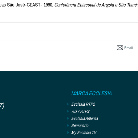
áficas São José-CEAST- 1990.
Conferência Episcopal de Angola e São Tomé
MARCA ECCLESIA
7)
Ecclesia RTP2
70X7 RTP2
Ecclesia Antena1
Semanário
My Ecclesia TV