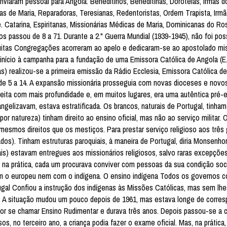
viaram pessoal para Angola: Beneditinos, Beneditinas, Doroteias, Irmãs d
ias de Maria, Reparadoras, Teresianas, Redentoristas, Ordem Trapista, Irm
 Catarina, Espiritanas, Missionárias Médicas de Maria, Dominicanas do Ros
 passou de 8 a 71. Durante a 2." Guerra Mundial (1939-1945), não foi pos
 muitas Congregações acorreram ao apelo e dedicaram-se ao apostolado mi
início à campanha para a fundação de uma Emissora Católica de Angola (E.
realizou-se a primeira emissão da Rádio Ecclesia, Emissora Católica de
de 5 a 14. A expansão missionária prosseguia com novas dioceses e novo
feita com mais profundidade e, em muitos lugares, era uma autêntica pré-
ngelizavam, estava estratificada. Os brancos, naturais de Portugal, tinha
por natureza) tinham direito ao ensino oficial, mas não ao serviço militar.
esmos direitos que os mestiços. Para prestar serviço religioso aos três
os). Tinham estruturas paroquiais, à maneira de Portugal, diria Monsenho
is) estavam entregues aos missionários religiosos, salvo raras excepções
, na prática, cada um procurava conviver com pessoas da sua condição soci
om o europeu nem com o indígena. O ensino indígena Todos os governos co
al Confiou a instrução dos indígenas às Missões Católicas, mas sem lhes
ta. A situação mudou um pouco depois de 1961, mas estava longe de corres
or se chamar Ensino Rudimentar e durava três anos. Depois passou-se a 
no terceiro ano, a criança podia fazer o exame oficial. Mas, na prática, 