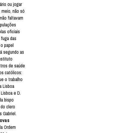
ário ou jogar
 meio, não só
e não faltavam
opulações
las oficiais
 fuga das
 o papel
já segundo as
stituto
ntros de saúde
os católicos:
e o trabalho
a Lisboa
 Lisboa e D.
da bispo
 do clero
 Gabriel.
ovas
 da Ordem