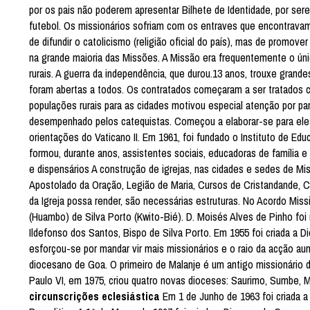
por os pais não poderem apresentar Bilhete de Identidade, por serem
futebol. Os missionários sofriam com os entraves que encontrava
de difundir o catolicismo (religião oficial do país), mas de promove
na grande maioria das Missões. A Missão era frequentemente o únic
rurais. A guerra da independência, que durou.13 anos, trouxe grande
foram abertas a todos. Os contratados começaram a ser tratados 
populações rurais para as cidades motivou especial atenção por part
desempenhado pelos catequistas. Começou a elaborar-se para eles 
orientações do Vaticano II. Em 1961, foi fundado o Instituto de Edu
formou, durante anos, assistentes sociais, educadoras de família e
e dispensários A construção de igrejas, nas cidades e sedes de Mis
Apostolado da Oração, Legião de Maria, Cursos de Cristandande, C
da Igreja possa render, são necessárias estruturas. No Acordo Miss
(Huambo) de Silva Porto (Kwito-Bié). D. Moisés Alves de Pinho fo
Ildefonso dos Santos, Bispo de Silva Porto. Em 1955 foi criada a 
esforçou-se por mandar vir mais missionários e o raio da acção aum
diocesano de Goa. O primeiro de Malanje é um antigo missionário d
Paulo VI, em 1975, criou quatro novas dioceses: Saurimo, Sumbe, M
circunscrições eclesiástica
Em 1 de Junho de 1963 foi criada 