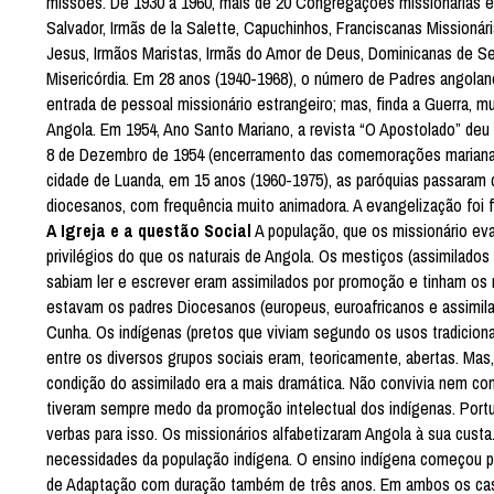
missões. De 1930 a 1960, mais de 20 Congregações missionárias en
Salvador, Irmãs de la Salette, Capuchinhos, Franciscanas Missionár
Jesus, Irmãos Maristas, Irmãs do Amor de Deus, Dominicanas de Se.
Misericórdia. Em 28 anos (1940-1968), o número de Padres angolanos
entrada de pessoal missionário estrangeiro; mas, finda a Guerra,
Angola. Em 1954, Ano Santo Mariano, a revista “O Apostolado” deu 
8 de Dezembro de 1954 (encerramento das comemorações marianas) 
cidade de Luanda, em 15 anos (1960-1975), as paróquias passaram 
diocesanos, com frequência muito animadora. A evangelização foi 
A Igreja e a questão Social
A população, que os missionário eva
privilégios do que os naturais de Angola. Os mestiços (assimilados 
sabiam ler e escrever eram assimilados por promoção e tinham os m
estavam os padres Diocesanos (europeus, euroafricanos e assimilad
Cunha. Os indígenas (pretos que viviam segundo os usos tradiciona
entre os diversos grupos sociais eram, teoricamente, abertas. Mas
condição do assimilado era a mais dramática. Não convivia nem c
tiveram sempre medo da promoção intelectual dos indígenas. Portug
verbas para isso. Os missionários alfabetizaram Angola à sua cus
necessidades da população indígena. O ensino indígena começou p
de Adaptação com duração também de três anos. Em ambos os casos, 