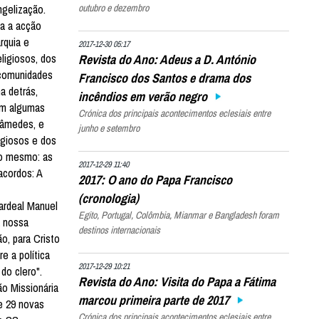
outubro e dezembro
ngelização.
a a acção
rquia e
2017-12-30 05:17
Revista do Ano: Adeus a D. António
eligiosos, dos
s comunidades
Francisco dos Santos e drama dos
a detrás,
incêndios em verão negro
 em algumas
Crónica dos principais acontecimentos eclesiais entre
çâmedes, e
junho e setembro
igiosos e dos
 o mesmo: as
2017-12-29 11:40
acordos: A
2017: O ano do Papa Francisco
(cronologia)
ardeal Manuel
Egito, Portugal, Colômbia, Mianmar e Bangladesh foram
a nossa
destinos internacionais
o, para Cristo
e a política
2017-12-29 10:21
do clero".
Revista do Ano: Visita do Papa a Fátima
ão Missionária
marcou primeira parte de 2017
e 29 novas
Crónica dos principais acontecimentos eclesiais entre