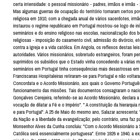
certa intensidade: o pessoal missionário - padres, irmãos e irmãs
Mas algumas guerras de ocupação do território tornaram certos 
religiosa em 1910, com a chegada anual de vários sacerdotes, irmã
instaurou o regime republicano em Portugal mostrou-se logo de iníci
seminários e do ensino religioso nas escolas, nacionalização dos b
religiosas - imposição do casamento civil, admissão do divórcio, e
contra a Igreja e a vida católica. Em Angola, os reflexos destas
autoridades. Vários missionários, sobretudo estrangeiros, foram 
suprimidos os subsídios que o Estado vinha concedendo a várias mi
seminários em Portugal tinha consequências mais desastrosas em 
Franciscanas Hospitaleiras retiraram-se para Portugal e não volt
Concordata e o Acordo Missionário, aos quais o Governo Portuguê
funcionamento das missões. Tais documentos consagraram o nacio
Gonçalves Cerejeira, referindo-se ao Acordo Missionário, declara 
vocação de dilatar a Fé e o Império". " A constituição da hierarqu
e para Portugal". A 25 de Maio do mesmo ano, Salazar acrescenta: "
da Nação e a liberdade da evangelização; pelo contrário, uma faz p
Monsenhor Alves da Cunha concluiu: "Com o Acordo Missionário a S
Católica será essencialmente portuguesa". Entre 1926 e 1940, a ex