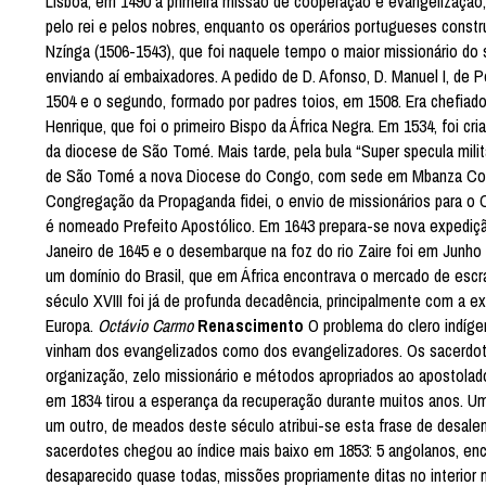
Lisboa, em 1490 a primeira missão de cooperação e evangelização
pelo rei e pelos nobres, enquanto os operários portugueses constr
Nzínga (1506-1543), que foi naquele tempo o maior missionário d
enviando aí embaixadores. A pedido de D. Afonso, D. Manuel I, de P
1504 e o segundo, formado por padres toios, em 1508. Era chefiado
Henrique, que foi o primeiro Bispo da África Negra. Em 1534, foi
da diocese de São Tomé. Mais tarde, pela bula “Super specula mil
de São Tomé a nova Diocese do Congo, com sede em Mbanza Congo
Congregação da Propaganda fidei, o envio de missionários para o 
é nomeado Prefeito Apostólico. Em 1643 prepara-se nova expediç
Janeiro de 1645 e o desembarque na foz do rio Zaire foi em Junh
um domínio do Brasil, que em África encontrava o mercado de escrav
século XVIII foi já de profunda decadência, principalmente com a 
Europa.
Octávio Carmo
Renascimento
O problema do clero indígen
vinham dos evangelizados como dos evangelizadores. Os sacerdo
organização, zelo missionário e métodos apropriados ao apostolad
em 1834 tirou a esperança da recuperação durante muitos anos. Um
um outro, de meados deste século atribui-se esta frase de desale
sacerdotes chegou ao índice mais baixo em 1853: 5 angolanos, enc
desaparecido quase todas, missões propriamente ditas no interior