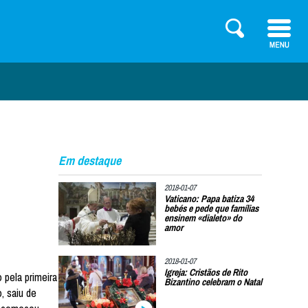
Em destaque
2018-01-07
Vaticano: Papa batiza 34
bebés e pede que famílias
ensinem «dialeto» do
amor
2018-01-07
Igreja: Cristãos de Rito
 pela primeira
Bizantino celebram o Natal
, saiu de