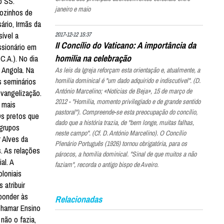
o SS.
janeiro e maio
ãozinhos de
ário, Irmãs da
sível a
2017-12-12 15:37
II Concílio do Vaticano: A importância da
ssionário em
homilia na celebração
C.A.). No dia
 Angola. Na
As leis da Igreja reforçam esta orientação e, atualmente, a
homilia dominical é "um dado adquirido e indiscutível". (D.
s seminários
António Marcelino; «Notícias de Beja», 15 de março de
evangelização.
2012 - "Homilia, momento privilegiado e de grande sentido
m mais
pastoral"). Compreende-se esta preocupação do concílio,
 Os pretos que
dado que a história trazia, de "bem longe, muitas falhas,
 grupos
neste campo". (Cf. D. António Marcelino). O Concílio
r Alves da
Plenário Português (1926) tornou obrigatória, para os
. As relações
párocos, a homilia dominical. "Sinal de que muitos a não
al. A
faziam", recorda o antigo bispo de Aveiro.
loniais
 atribuir
ponder às
Relacionadas
chamar Ensino
não o fazia,