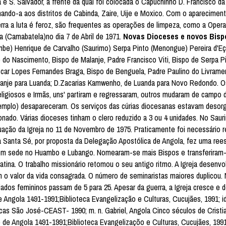
 e S. Salvador, à frente da qual foi colocada o Capuchinho D. Francisco d
nando-a aos distritos de Cabinda, Zaire, Uije e Moxico. Com o aparecimen
erra a luta é feroz, são frequentes as operações de limpeza, como a Ope
 (Camabatela)no dia 7 de Abril de 1971.
Novas Dioceses e novos Bisp
e) Henrique de Carvalho (Saurimo) Serpa Pinto (Menongue) Pereira d'Eça
do Nascimento, Bispo de Malanje, Padre Francisco Viti, Bispo de Serpa 
scar Lopes Fernandes Braga, Bispo de Benguela, Padre Paulino do Livrame
alanje para Luanda; D.Zacarias Kamwenho, de Luanda para Novo Redondo. O
ligiosos e Irmãs, uns' partiram e regressaram, outros mudaram de campo 
xemplo) desapareceram. Os serviços das cúrias diocesanas estavam desor
nado. Várias dioceses tinham o clero reduzido a 3 ou 4 unidades. No Saur
tuação da Igreja no 11 de Novembro de 1975. Praticamente foi necessário 
Santa Sé, por proposta da Delegação Apostólica de Angola, fez uma rees
 com sede no Huambo e Lubango. Nomearam-se mais Bispos e transferiram-
ina. O trabalho missionário retomou o seu antigo ritmo. A Igreja desenvo
o valor da vida consagrada. O número de seminaristas maiores duplicou
dos femininos passam de 5 para 25. Apesar da guerra, a Igreja cresce e
e Angola 1491-1991;Biblioteca Evangelização e Culturas, Cucujães, 1991; id.
icas São José-CEAST- 1990; m. n. Gabriel, Angola Cinco séculos de Cristi
o de Angola 1491-1991;Biblioteca Evangelizaçõo e Culturas, Cucujães, 1991; 