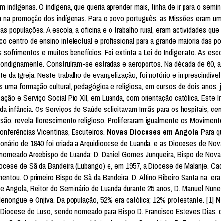
 indígenas. O indígena, que queria aprender mais, tinha de ir para o semin
m na promoção dos indígenas. Para o povo português, as Missões eram um
r as populações. A escola, a oficina e o trabalho rural, eram actividades qu
o centro de ensino intelectual e profissional para a grande maioria das p
s sofrimentos e muitos benefícios. Foi extinta a Lei do Indigenato. As esco
condignamente. Construíram-se estradas e aeroportos. Na década de 60, a
e da Igreja. Neste trabalho de evangelização, foi notório e imprescindível
uma formação cultural, pedagógica e religiosa, em cursos de dois anos, 
cação e Serviço Social Pio XII, em Luanda, com orientação católica. Este In
 da infância. Os Serviços de Saúde solicitavam Irmãs para os hospitais, ce
são, revela florescimento religioso. Proliferaram igualmente os Moviment
onferências Vicentinas, Escuteiros.
Novas Dioceses em Angola
Para qu
ionário de 1940 foi criada a Arquidiocese de Luanda, e as Dioceses de Nov
i nomeado Arcebispo de Luanda; D. Daniel Gomes Junqueira, Bispo de Nova
Diocese de Sã da Bandeira (Lubango) e, em 1957, a Diocese de Malanje. Ca
entou. O primeiro Bispo de Sã da Bandeira, D. Altino Ribeiro Santa na, era
e Angola, Reitor do Seminário de Luanda durante 25 anos, D. Manuel Nunes
enongue e Onjiva. Da população, 52% era católica; 12% protestante. [1]
N
a Diocese de Luso, sendo nomeado para Bispo D. Francisco Esteves Dias,