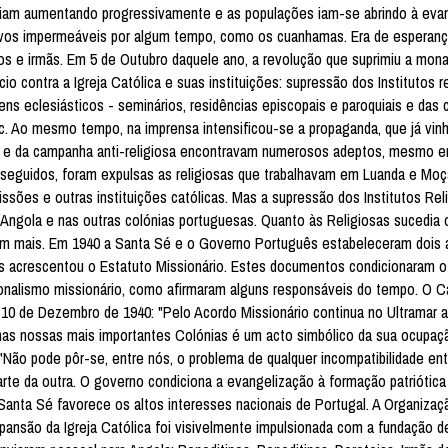
 - iam aumentando progressivamente e as populações iam-se abrindo à eva
povos impermeáveis por algum tempo, como os cuanhamas. Era de esperanç
os e irmãs. Em 5 de Outubro daquele ano, a revolução que suprimiu a mona
o contra a Igreja Católica e suas instituições: supressão dos Institutos r
ens eclesiásticos - seminários, residências episcopais e paroquiais e da
tc. Ao mesmo tempo, na imprensa intensificou-se a propaganda, que já vinh
 leis e da campanha anti-religiosa encontravam numerosos adeptos, mesmo
perseguidos, foram expulsas as religiosas que trabalhavam em Luanda e Mo
ssões e outras instituições católicas. Mas a supressão dos Institutos Rel
Angola e nas outras colónias portuguesas. Quanto às Religiosas sucedia
aram mais. Em 1940 a Santa Sé e o Governo Português estabeleceram dois 
s acrescentou o Estatuto Missionário. Estes documentos condicionaram o
nalismo missionário, como afirmaram alguns responsáveis do tempo. O C
a 10 de Dezembro de 1940: "Pelo Acordo Missionário continua no Ultramar 
ia nas nossas mais importantes Colónias é um acto simbólico da sua ocupaçã
Não pode pôr-se, entre nós, o problema de qualquer incompatibilidade entr
arte da outra. O governo condiciona a evangelização à formação patriótica 
anta Sé favorece os altos interesses nacionais de Portugal. A Organizaç
pansão da Igreja Católica foi visivelmente impulsionada com a fundação d