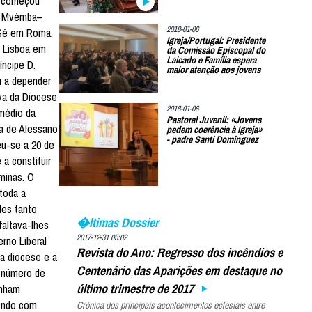
e começou
I, Mvémba–
2018-01-06
 Sé em Roma,
Igreja/Portugal: Presidente
e Lisboa em
da Comissão Episcopal do
Laicado e Família espera
íncipe D.
maior atenção aos jovens
u a depender
ava da Diocese
2018-01-06
médio da
Pastoral Juvenil: «Jovens
ra de Alessano
pedem coerência à Igreja»
- padre Santi Dominguez
eu-se a 20 de
a constituir
 minas. O
toda a
des tanto
�ltimas Dossier
altava-lhes
2017-12-31 05:02
rno Liberal
Revista do Ano: Regresso dos incêndios e
da diocese e a
Centenário das Aparições em destaque no
o número de
último trimestre de 2017
inham
vendo com
Crónica dos principais acontecimentos eclesiais entre