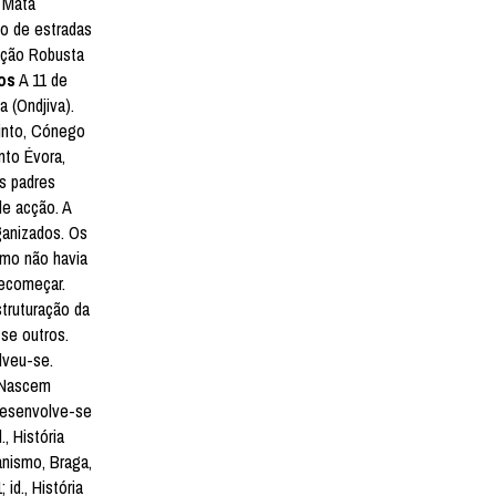
a Mata
to de estradas
ração Robusta
os
A 11 de
 (Ondjiva).
Pinto, Cónego
nto Évora,
s padres
de acção. A
ganizados. Os
imo não havia
recomeçar.
truturação da
se outros.
lveu-se.
. Nascem
 desenvolve-se
, História
anismo, Braga,
id., História