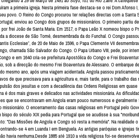
, chegando a 29 de Março de 1491 ao Soyo, foz do Rio Zaire. A cateques
uíram a primeira igreja. Nesta primeira fase destaca-se o rei Dom Afonso 
o seu povo. O Reino do Congo procurou ter relações directas com a Santa
ortugal, enviou ao Congo dois grupos de missionários. O primeiro partiu d
 por frei João de Santa Maria. Em 1517, o Papa Leão X nomeou bispo o Pr
 criada a diocese de São Tomé, desmembrada da do Funchal. O Congo passo
itantis Ecclesiae”, de 20 de Maio de 1596, o Papa Clemente VII desmembr
, chamada São Salvador do Congo. O Papa Urbano VIII, pede, por inter
Congo e em 1640 cria-se prefeitura Apostólica do Congo e Frei Boaventu
ão, sob a direcção do mesmo Frei Boaventura de Alessano. O embarque d
o do mesmo ano, após uma viagem acidentada. Angola passou praticamente 
os de que precisava para a agricultura e, mais tarde, para o trabalho das
expulsão dos jesuítas e com a decadência das Ordens Religiosas em quase 
a é dos mais graves e delicados nas actividades missionária. As dificulda
tes que se encontravam em Angola eram pouco numerosos e geralmente f
o missionário. O encerramento das casas religiosas em Portugal pelo Gove
 bispo do século XIX pedia para Portugal que se acudisse à sua "moribun
nto: "Das Missões de Angola e Congo só resta a memória". Na realidade 
ontrando-se 4 em Luanda I em Benguela. As antigas paróquias e igrejas t
 não havia nenhuma.Desde 1885 até 1910 a vida religiosa foi-se desenvol