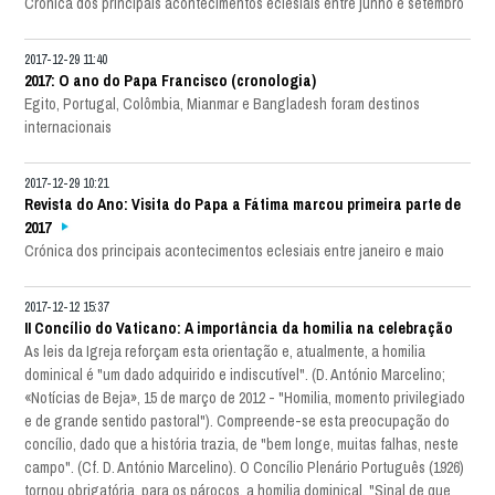
Crónica dos principais acontecimentos eclesiais entre junho e setembro
2017-12-29 11:40
2017: O ano do Papa Francisco (cronologia)
Egito, Portugal, Colômbia, Mianmar e Bangladesh foram destinos
internacionais
2017-12-29 10:21
Revista do Ano: Visita do Papa a Fátima marcou primeira parte de
2017
Crónica dos principais acontecimentos eclesiais entre janeiro e maio
2017-12-12 15:37
II Concílio do Vaticano: A importância da homilia na celebração
As leis da Igreja reforçam esta orientação e, atualmente, a homilia
dominical é "um dado adquirido e indiscutível". (D. António Marcelino;
«Notícias de Beja», 15 de março de 2012 - "Homilia, momento privilegiado
e de grande sentido pastoral"). Compreende-se esta preocupação do
concílio, dado que a história trazia, de "bem longe, muitas falhas, neste
campo". (Cf. D. António Marcelino). O Concílio Plenário Português (1926)
tornou obrigatória, para os párocos, a homilia dominical. "Sinal de que