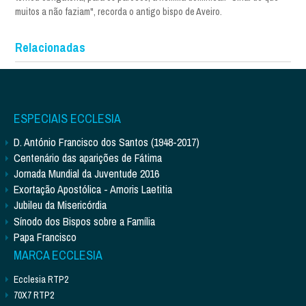
muitos a não faziam", recorda o antigo bispo de Aveiro.
Relacionadas
ESPECIAIS ECCLESIA
D. António Francisco dos Santos (1948-2017)
Centenário das aparições de Fátima
Jornada Mundial da Juventude 2016
Exortação Apostólica - Amoris Laetitia
Jubileu da Misericórdia
Sínodo dos Bispos sobre a Família
Papa Francisco
MARCA ECCLESIA
Ecclesia RTP2
70X7 RTP2