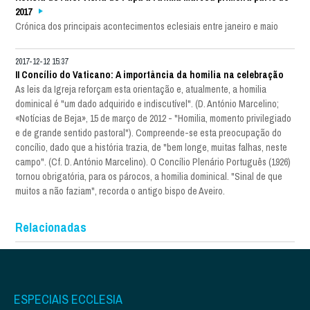
2017
Crónica dos principais acontecimentos eclesiais entre janeiro e maio
2017-12-12 15:37
II Concílio do Vaticano: A importância da homilia na celebração
As leis da Igreja reforçam esta orientação e, atualmente, a homilia
dominical é "um dado adquirido e indiscutível". (D. António Marcelino;
«Notícias de Beja», 15 de março de 2012 - "Homilia, momento privilegiado
e de grande sentido pastoral"). Compreende-se esta preocupação do
concílio, dado que a história trazia, de "bem longe, muitas falhas, neste
campo". (Cf. D. António Marcelino). O Concílio Plenário Português (1926)
tornou obrigatória, para os párocos, a homilia dominical. "Sinal de que
muitos a não faziam", recorda o antigo bispo de Aveiro.
Relacionadas
ESPECIAIS ECCLESIA