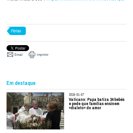
Férias
Em destaque
2018-01-07
Vaticano: Papa batiza 34 bebés
e pede que famílias ensinem
«dialeto» do amor