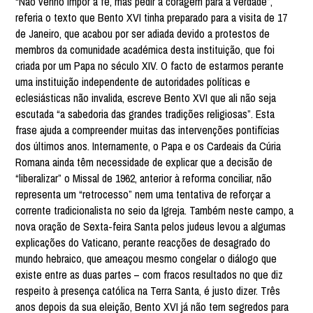
“Não venho impor a fé, mas pedir a coragem para a verdade”,
referia o texto que Bento XVI tinha preparado para a visita de 17
de Janeiro, que acabou por ser adiada devido a protestos de
membros da comunidade académica desta instituição, que foi
criada por um Papa no século XIV. O facto de estarmos perante
uma instituição independente de autoridades políticas e
eclesiásticas não invalida, escreve Bento XVI que ali não seja
escutada “a sabedoria das grandes tradições religiosas”. Esta
frase ajuda a compreender muitas das intervenções pontifícias
dos últimos anos. Internamente, o Papa e os Cardeais da Cúria
Romana ainda têm necessidade de explicar que a decisão de
“liberalizar” o Missal de 1962, anterior à reforma conciliar, não
representa um “retrocesso” nem uma tentativa de reforçar a
corrente tradicionalista no seio da Igreja. Também neste campo, a
nova oração de Sexta-feira Santa pelos judeus levou a algumas
explicações do Vaticano, perante reacções de desagrado do
mundo hebraico, que ameaçou mesmo congelar o diálogo que
existe entre as duas partes – com fracos resultados no que diz
respeito à presença católica na Terra Santa, é justo dizer. Três
anos depois da sua eleição, Bento XVI já não tem segredos para