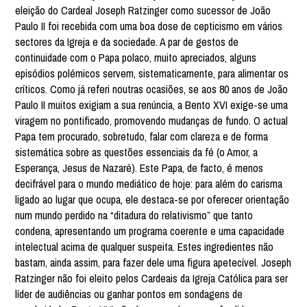
eleição do Cardeal Joseph Ratzinger como sucessor de João
Paulo II foi recebida com uma boa dose de cepticismo em vários
sectores da Igreja e da sociedade. A par de gestos de
continuidade com o Papa polaco, muito apreciados, alguns
episódios polémicos servem, sistematicamente, para alimentar os
críticos. Como já referi noutras ocasiões, se aos 80 anos de João
Paulo II muitos exigiam a sua renúncia, a Bento XVI exige-se uma
viragem no pontificado, promovendo mudanças de fundo. O actual
Papa tem procurado, sobretudo, falar com clareza e de forma
sistemática sobre as questões essenciais da fé (o Amor, a
Esperança, Jesus de Nazaré). Este Papa, de facto, é menos
decifrável para o mundo mediático de hoje: para além do carisma
ligado ao lugar que ocupa, ele destaca-se por oferecer orientação
num mundo perdido na “ditadura do relativismo” que tanto
condena, apresentando um programa coerente e uma capacidade
intelectual acima de qualquer suspeita. Estes ingredientes não
bastam, ainda assim, para fazer dele uma figura apetecível. Joseph
Ratzinger não foi eleito pelos Cardeais da Igreja Católica para ser
líder de audiências ou ganhar pontos em sondagens de