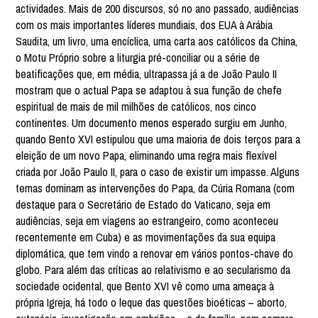
actividades. Mais de 200 discursos, só no ano passado, audiências
com os mais importantes líderes mundiais, dos EUA à Arábia
Saudita, um livro, uma encíclica, uma carta aos católicos da China,
o Motu Próprio sobre a liturgia pré-conciliar ou a série de
beatificações que, em média, ultrapassa já a de João Paulo II
mostram que o actual Papa se adaptou à sua função de chefe
espiritual de mais de mil milhões de católicos, nos cinco
continentes. Um documento menos esperado surgiu em Junho,
quando Bento XVI estipulou que uma maioria de dois terços para a
eleição de um novo Papa, eliminando uma regra mais flexível
criada por João Paulo II, para o caso de existir um impasse. Alguns
temas dominam as intervenções do Papa, da Cúria Romana (com
destaque para o Secretário de Estado do Vaticano, seja em
audiências, seja em viagens ao estrangeiro, como aconteceu
recentemente em Cuba) e as movimentações da sua equipa
diplomática, que tem vindo a renovar em vários pontos-chave do
globo. Para além das críticas ao relativismo e ao secularismo da
sociedade ocidental, que Bento XVI vê como uma ameaça à
própria Igreja, há todo o leque das questões bioéticas – aborto,