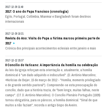
2017-12-29 11:40
2017: O ano do Papa Francisco (cronologia)
Egito, Portugal, Colômbia, Mianmar e Bangladesh foram destinos
internacionais
2017-12-29 10:21
Revista do Ano: Visita do Papa a Fátima marcou primeira parte de
2017
Crónica dos principais acontecimentos eclesiais entre janeiro e maio
2017-12-12 15:37
II Concílio do Vaticano: A importância da homilia na celebração
As leis da Igreja reforçam esta orientação e, atualmente, a homilia
dominical é "um dado adquirido e indiscutível". (D. António Marcelino;
«Notícias de Beja», 15 de março de 2012 - "Homilia, momento privilegiado
e de grande sentido pastoral"). Compreende-se esta preocupação do
concílio, dado que a história trazia, de "bem longe, muitas falhas, neste
campo". (Cf. D. António Marcelino). O Concílio Plenário Português (1926)
tornou obrigatória, para os párocos, a homilia dominical. "Sinal de que
muitos a não faziam", recorda o antigo bispo de Aveiro.