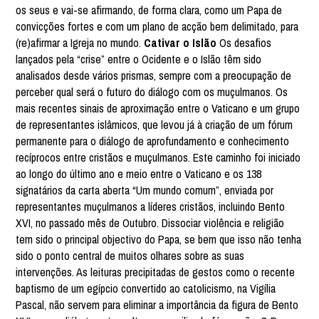
os seus e vai-se afirmando, de forma clara, como um Papa de
convicções fortes e com um plano de acção bem delimitado, para
(re)afirmar a Igreja no mundo.
Cativar o Islão
Os desafios
lançados pela “crise” entre o Ocidente e o Islão têm sido
analisados desde vários prismas, sempre com a preocupação de
perceber qual será o futuro do diálogo com os muçulmanos. Os
mais recentes sinais de aproximação entre o Vaticano e um grupo
de representantes islâmicos, que levou já à criação de um fórum
permanente para o diálogo de aprofundamento e conhecimento
recíprocos entre cristãos e muçulmanos. Este caminho foi iniciado
ao longo do último ano e meio entre o Vaticano e os 138
signatários da carta aberta “Um mundo comum”, enviada por
representantes muçulmanos a líderes cristãos, incluindo Bento
XVI, no passado mês de Outubro. Dissociar violência e religião
tem sido o principal objectivo do Papa, se bem que isso não tenha
sido o ponto central de muitos olhares sobre as suas
intervenções. As leituras precipitadas de gestos como o recente
baptismo de um egípcio convertido ao catolicismo, na Vigília
Pascal, não servem para eliminar a importância da figura de Bento