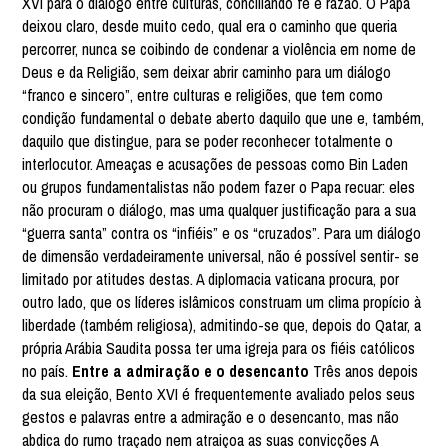
XVI para o diálogo entre culturas, conciliando fé e razão. O Papa
deixou claro, desde muito cedo, qual era o caminho que queria
percorrer, nunca se coibindo de condenar a violência em nome de
Deus e da Religião, sem deixar abrir caminho para um diálogo
“franco e sincero”, entre culturas e religiões, que tem como
condição fundamental o debate aberto daquilo que une e, também,
daquilo que distingue, para se poder reconhecer totalmente o
interlocutor. Ameaças e acusações de pessoas como Bin Laden
ou grupos fundamentalistas não podem fazer o Papa recuar: eles
não procuram o diálogo, mas uma qualquer justificação para a sua
“guerra santa” contra os “infiéis” e os “cruzados”. Para um diálogo
de dimensão verdadeiramente universal, não é possível sentir- se
limitado por atitudes destas. A diplomacia vaticana procura, por
outro lado, que os líderes islâmicos construam um clima propício à
liberdade (também religiosa), admitindo-se que, depois do Qatar, a
própria Arábia Saudita possa ter uma igreja para os fiéis católicos
no país.
Entre a admiração e o desencanto
Três anos depois
da sua eleição, Bento XVI é frequentemente avaliado pelos seus
gestos e palavras entre a admiração e o desencanto, mas não
abdica do rumo traçado nem atraiçoa as suas convicções A