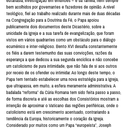
eutanásia, investigação em embriões – e da família, nem sempre
bem acolhidos por governantes e fazedores de opinião. A nível
teológico, fiel ao trabalho realizado durante mais de duas décadas
na Congregação para a Doutrina da Fé, o Papa apoiou
publicamente dois documentos deste Dicastério, sobre a
unicidade da Igreja e a sua tarefa de evangelização, que foram
vistos em vários quadrantes como um obstáculo para o diálogo
ecuménico e inter-religioso. Bento XVI desafia constantemente
os fiéis a darem testemunho das suas convicções, razões da
esperança a que dedicou a sua segunda encíclica e não concebe
um catolicismo de pura intimidade, que não fala de si aos outros
por receio de os ofender ou intimidar. Ao longo deste tempo, o
Papa tem tentado estabelecer uma nova estratégia para a Igreja,
que ultrapassa, em muito, a esfera meramente administrativa. A
badalada “reforma” da Cúria Romana tem sido feita passo a passo,
de forma discreta e até as escolhas dos Consistórios mostram a
intenção de aproximar o Vaticano das regiões periféricas, onde o
catolicismo está em crescimento acentuado, contrariando a
tendência da Europa, historicamente o coração da Igreja.
Considerado por muitos como um Papa “europeísta”, Joseph