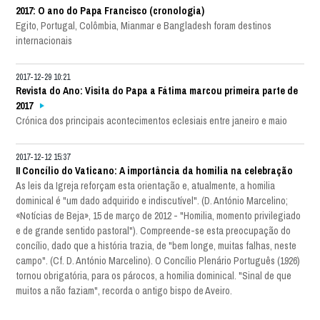
2017: O ano do Papa Francisco (cronologia)
Egito, Portugal, Colômbia, Mianmar e Bangladesh foram destinos
internacionais
2017-12-29 10:21
Revista do Ano: Visita do Papa a Fátima marcou primeira parte de
2017
Crónica dos principais acontecimentos eclesiais entre janeiro e maio
2017-12-12 15:37
II Concílio do Vaticano: A importância da homilia na celebração
As leis da Igreja reforçam esta orientação e, atualmente, a homilia
dominical é "um dado adquirido e indiscutível". (D. António Marcelino;
«Notícias de Beja», 15 de março de 2012 - "Homilia, momento privilegiado
e de grande sentido pastoral"). Compreende-se esta preocupação do
concílio, dado que a história trazia, de "bem longe, muitas falhas, neste
campo". (Cf. D. António Marcelino). O Concílio Plenário Português (1926)
tornou obrigatória, para os párocos, a homilia dominical. "Sinal de que
muitos a não faziam", recorda o antigo bispo de Aveiro.