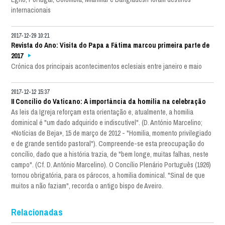
internacionais
2017-12-29 10:21
Revista do Ano: Visita do Papa a Fátima marcou primeira parte de
2017
Crónica dos principais acontecimentos eclesiais entre janeiro e maio
2017-12-12 15:37
II Concílio do Vaticano: A importância da homilia na celebração
As leis da Igreja reforçam esta orientação e, atualmente, a homilia
dominical é "um dado adquirido e indiscutível". (D. António Marcelino;
«Notícias de Beja», 15 de março de 2012 - "Homilia, momento privilegiado
e de grande sentido pastoral"). Compreende-se esta preocupação do
concílio, dado que a história trazia, de "bem longe, muitas falhas, neste
campo". (Cf. D. António Marcelino). O Concílio Plenário Português (1926)
tornou obrigatória, para os párocos, a homilia dominical. "Sinal de que
muitos a não faziam", recorda o antigo bispo de Aveiro.
Relacionadas