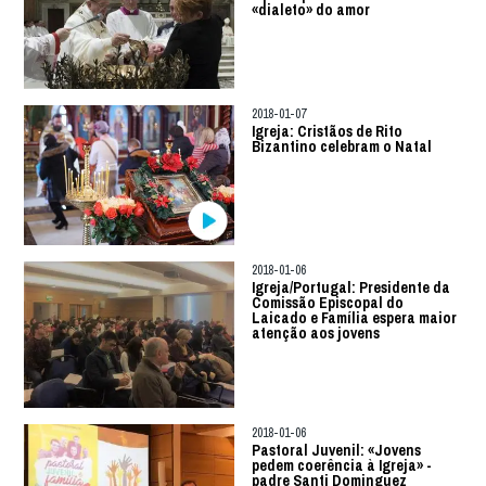
«dialeto» do amor
2018-01-07
Igreja: Cristãos de Rito
Bizantino celebram o Natal
2018-01-06
Igreja/Portugal: Presidente da
Comissão Episcopal do
Laicado e Família espera maior
atenção aos jovens
2018-01-06
Pastoral Juvenil: «Jovens
pedem coerência à Igreja» -
padre Santi Dominguez