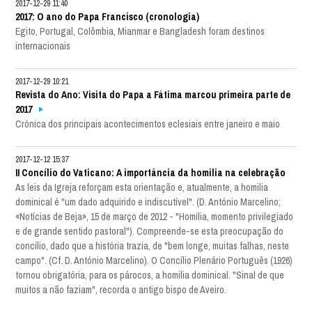
2017-12-29 11:40
2017: O ano do Papa Francisco (cronologia)
Egito, Portugal, Colômbia, Mianmar e Bangladesh foram destinos
internacionais
2017-12-29 10:21
Revista do Ano: Visita do Papa a Fátima marcou primeira parte de
2017
Crónica dos principais acontecimentos eclesiais entre janeiro e maio
2017-12-12 15:37
II Concílio do Vaticano: A importância da homilia na celebração
As leis da Igreja reforçam esta orientação e, atualmente, a homilia
dominical é "um dado adquirido e indiscutível". (D. António Marcelino;
«Notícias de Beja», 15 de março de 2012 - "Homilia, momento privilegiado
e de grande sentido pastoral"). Compreende-se esta preocupação do
concílio, dado que a história trazia, de "bem longe, muitas falhas, neste
campo". (Cf. D. António Marcelino). O Concílio Plenário Português (1926)
tornou obrigatória, para os párocos, a homilia dominical. "Sinal de que
muitos a não faziam", recorda o antigo bispo de Aveiro.