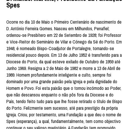
Spes
Ocorre no dia 10 de Maio o Primeiro Centenário de nascimento de
D. António Ferreira Gomes. Nasceu em Milhundos, Penafiel;
ordenou-se Presbítero em 22 de Setembro de 1928; foi Professor
e Vice-Reitor do Seminário de Vilar e Cónego da Sé do Porto. Em
1948, é nomeado Bispo-Coadjutor de Portalegre, tornando-se
residencial pouco depois. Em 13 de Julho 1952 é transferido para a
Diocese do Porto, da qual esteve exilado de Outubro de 1959 até
Junho 1969. Resigna a 2 de Maio de 1982 e morre a 13 de Abril de
1989. Homem profundamente inteligente e culto, sempre foi
dominado por uma grande paixão pela Igreja e pela dignidade do
Homem e Povo. Foi esta paixão que o tornou incómodo ao Poder,
que não descansou enquanto o não pôs fora da Diocese e do
País, tendo feito tudo para que lhe fosse retirado o título de Bispo
do Porto. Felizmente sem sucesso, até para prestígio da própria
Igreja. Criou, por testamento, uma Fundação a que deu o nome de
Spes (esperança), a qual, fundamentalmente, tem como objectivo
continuar o seu valioso magistério. A Fundação tem promovido