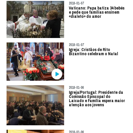
2018-01-07
Vaticano: Papa batiza 34 bebés
e pede que famílias ensinem
«dialeto» do amor
2018-01-07
Igreja: Cristãos de Rito
Bizantino celebram o Natal
2018-01-06
Igreja/Portugal: Presidente da
Comissão Episcopal do
Laicado e Família espera maior
atenção aos jovens
2018-01-06