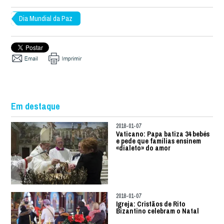
Dia Mundial da Paz
Em destaque
2018-01-07
Vaticano: Papa batiza 34 bebés
e pede que famílias ensinem
«dialeto» do amor
2018-01-07
Igreja: Cristãos de Rito
Bizantino celebram o Natal