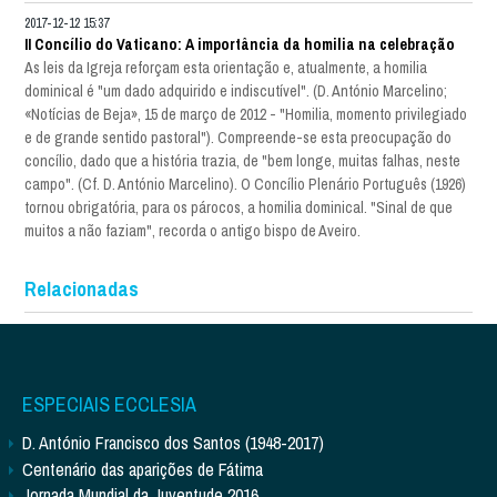
2017-12-12 15:37
II Concílio do Vaticano: A importância da homilia na celebração
As leis da Igreja reforçam esta orientação e, atualmente, a homilia
dominical é "um dado adquirido e indiscutível". (D. António Marcelino;
«Notícias de Beja», 15 de março de 2012 - "Homilia, momento privilegiado
e de grande sentido pastoral"). Compreende-se esta preocupação do
concílio, dado que a história trazia, de "bem longe, muitas falhas, neste
campo". (Cf. D. António Marcelino). O Concílio Plenário Português (1926)
tornou obrigatória, para os párocos, a homilia dominical. "Sinal de que
muitos a não faziam", recorda o antigo bispo de Aveiro.
Relacionadas
ESPECIAIS ECCLESIA
D. António Francisco dos Santos (1948-2017)
Centenário das aparições de Fátima
Jornada Mundial da Juventude 2016