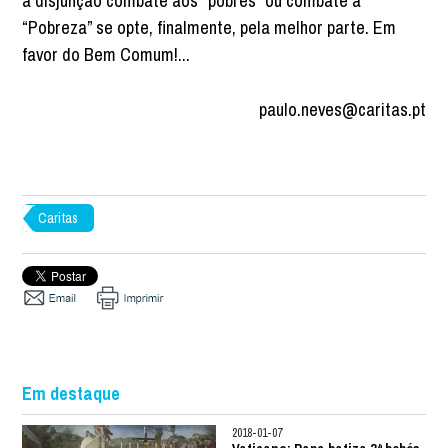
a disjunção combate aos “pobres” ou combate à
“Pobreza” se opte, finalmente, pela melhor parte. Em
favor do Bem Comum!...
paulo.neves@caritas.pt
Caritas
Em destaque
2018-01-07