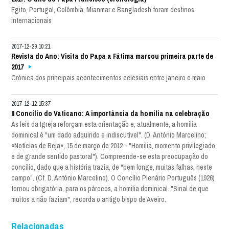
Egito, Portugal, Colômbia, Mianmar e Bangladesh foram destinos
internacionais
2017-12-29 10:21
Revista do Ano: Visita do Papa a Fátima marcou primeira parte de
2017
Crónica dos principais acontecimentos eclesiais entre janeiro e maio
2017-12-12 15:37
II Concílio do Vaticano: A importância da homilia na celebração
As leis da Igreja reforçam esta orientação e, atualmente, a homilia
dominical é "um dado adquirido e indiscutível". (D. António Marcelino;
«Notícias de Beja», 15 de março de 2012 - "Homilia, momento privilegiado
e de grande sentido pastoral"). Compreende-se esta preocupação do
concílio, dado que a história trazia, de "bem longe, muitas falhas, neste
campo". (Cf. D. António Marcelino). O Concílio Plenário Português (1926)
tornou obrigatória, para os párocos, a homilia dominical. "Sinal de que
muitos a não faziam", recorda o antigo bispo de Aveiro.
Relacionadas