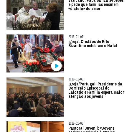
Vaticano: Papa batiza 34 bebés
e pede que famílias ensinem
«dialeto» do amor
2018-01-07
Igreja: Cristãos de Rito
Bizantino celebram o Natal
2018-01-06
Igreja/Portugal: Presidente da
Comissão Episcopal do
Laicado e Família espera maior
atenção aos jovens
2018-01-06
Pastoral Juvenil: «Jovens