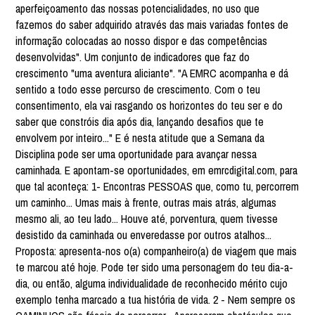
aperfeiçoamento das nossas potencialidades, no uso que
fazemos do saber adquirido através das mais variadas fontes de
informação colocadas ao nosso dispor e das competências
desenvolvidas". Um conjunto de indicadores que faz do
crescimento "uma aventura aliciante". "A EMRC acompanha e dá
sentido a todo esse percurso de crescimento. Com o teu
consentimento, ela vai rasgando os horizontes do teu ser e do
saber que constróis dia após dia, lançando desafios que te
envolvem por inteiro..." E é nesta atitude que a Semana da
Disciplina pode ser uma oportunidade para avançar nessa
caminhada. E apontam-se oportunidades, em emrcdigital.com, para
que tal aconteça: 1- Encontras PESSOAS que, como tu, percorrem
um caminho... Umas mais à frente, outras mais atrás, algumas
mesmo ali, ao teu lado... Houve até, porventura, quem tivesse
desistido da caminhada ou enveredasse por outros atalhos...
Proposta: apresenta-nos o(a) companheiro(a) de viagem que mais
te marcou até hoje. Pode ter sido uma personagem do teu dia-a-
dia, ou então, alguma individualidade de reconhecido mérito cujo
exemplo tenha marcado a tua história de vida. 2 - Nem sempre os