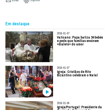
Em destaque
2018-01-07
Vaticano: Papa batiza 34 bebés
e pede que famílias ensinem
«dialeto» do amor
2018-01-07
Igreja: Cristãos de Rito
Bizantino celebram o Natal
2018-01-06
Igreja/Portugal: Presidente da