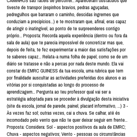
CAMINHOS são fáceis de percorrer... Apareceram obstáculos que
tiveste de transpor (espinhos bravios, pedras aguçadas,
pedregulhos que barraram o caminho, descidas íngremes que
conduziam a precipícios...) e te mostraram que, afinal, eras capaz
de atingir o inatingível, ao ponto de te surpreenderes contigo
próprio... Proposta: Recorda aquela experiência (dentro ou fora da
sala de aula) que te parecia impossível de concretizar mas que,
depois de feita, te fez experimentar a maior das satisfações por
te saberes capaz... Relata-a numa folha de papel, como se de um
diário se tratasse e não a percas por nada deste mundo. Ela vai
constar do EMRC GUINESS da tua escola, uma rubrica que tem
por finalidade auscultar as actividades preferidas dos alunos e as
vitórias por si conquistadas ao longo do processo de
aprendizagem... Pergunta ao teu professor qual vai ser a
estratégia adoptada para se proceder à divulgação desta iniciativa
(site da escola, jornal de parede, painel, placard informativo, ...) 3 -
Às vezes faz sol; outras vezes, cai a chuva. Se calhar, até és
incomodado pelo vento que não te quer deixar seguir em frente...
Proposta: Considera: Sol - aspectos positivos da aula de EMRC;
Chuva - aspectos negativos; Vento - pessoas ou circunstâncias