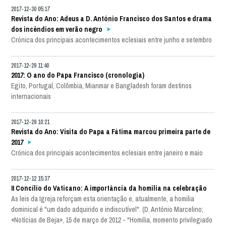
2017-12-30 05:17
Revista do Ano: Adeus a D. António Francisco dos Santos e drama
dos incêndios em verão negro
Crónica dos principais acontecimentos eclesiais entre junho e setembro
2017-12-29 11:40
2017: O ano do Papa Francisco (cronologia)
Egito, Portugal, Colômbia, Mianmar e Bangladesh foram destinos
internacionais
2017-12-29 10:21
Revista do Ano: Visita do Papa a Fátima marcou primeira parte de
2017
Crónica dos principais acontecimentos eclesiais entre janeiro e maio
2017-12-12 15:37
II Concílio do Vaticano: A importância da homilia na celebração
As leis da Igreja reforçam esta orientação e, atualmente, a homilia
dominical é "um dado adquirido e indiscutível". (D. António Marcelino;
«Notícias de Beja», 15 de março de 2012 - "Homilia, momento privilegiado