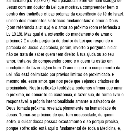
samaritano (Lc 10,29-37). Esta parábola insere-se num diálogo de
Jesus com um doutor da Lei que mostrava compreender bem o
centro das tradições éticas próprias da experiência de fé de Israel,
unindo dois momentos sintéticos fundamentais: o amor a Deus
(com referência a Dt 6,5) e o amor ao próximo (com referência a
Lv 19,18). Mas qual é a extensão do mandamento de amar o
próximo? É a esta pergunta do doutor da Lei que responde a
parábola de Jesus. A parábola, porém, inverte a pergunta inicial:
não se trata de saber quem tem direito à tua ajuda ou ao teu
amor; trata-se de compreender como e a quem tu estás em
condições de fazer algum bem. O amor, que é o cumprimento da
Lei, não está delimitado por prévios limites de proximidade. É
mesmo ele, esse amor, que nos pede que sejamos criadores de
proximidade. Nesta reflexão teológica, podemos afirmar que amar
o próximo, no concreto da existência, é fazer sua, de forma livre e
responsável, a própria intencionalidade amante e salvadora de
Deus tornada próxima, revelada plenamente na humanidade de
Jesus. Tornar-se próximo de que tem necessidade, de quem
sofre, e cuidar dessa pessoa exactamente e só porque precisa,
porque sofre: não está aqui o fundamental de toda a Medicina, e,