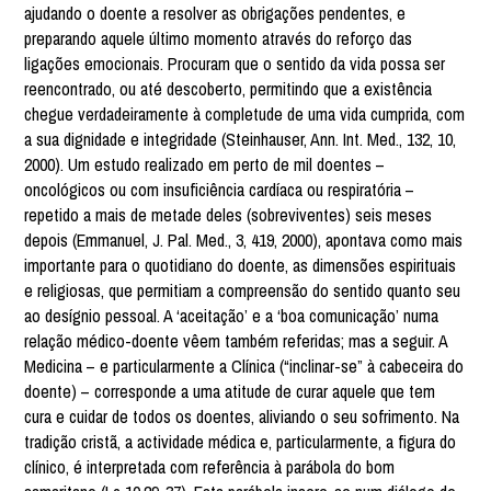
ajudando o doente a resolver as obrigações pendentes, e
preparando aquele último momento através do reforço das
ligações emocionais. Procuram que o sentido da vida possa ser
reencontrado, ou até descoberto, permitindo que a existência
chegue verdadeiramente à completude de uma vida cumprida, com
a sua dignidade e integridade (Steinhauser, Ann. Int. Med., 132, 10,
2000). Um estudo realizado em perto de mil doentes –
oncológicos ou com insuficiência cardíaca ou respiratória –
repetido a mais de metade deles (sobreviventes) seis meses
depois (Emmanuel, J. Pal. Med., 3, 419, 2000), apontava como mais
importante para o quotidiano do doente, as dimensões espirituais
e religiosas, que permitiam a compreensão do sentido quanto seu
ao desígnio pessoal. A ‘aceitação’ e a ‘boa comunicação’ numa
relação médico-doente vêem também referidas; mas a seguir. A
Medicina – e particularmente a Clínica (“inclinar-se” à cabeceira do
doente) – corresponde a uma atitude de curar aquele que tem
cura e cuidar de todos os doentes, aliviando o seu sofrimento. Na
tradição cristã, a actividade médica e, particularmente, a figura do
clínico, é interpretada com referência à parábola do bom