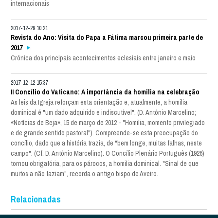
internacionais
2017-12-29 10:21
Revista do Ano: Visita do Papa a Fátima marcou primeira parte de
2017
Crónica dos principais acontecimentos eclesiais entre janeiro e maio
2017-12-12 15:37
II Concílio do Vaticano: A importância da homilia na celebração
As leis da Igreja reforçam esta orientação e, atualmente, a homilia
dominical é "um dado adquirido e indiscutível". (D. António Marcelino;
«Notícias de Beja», 15 de março de 2012 - "Homilia, momento privilegiado
e de grande sentido pastoral"). Compreende-se esta preocupação do
concílio, dado que a história trazia, de "bem longe, muitas falhas, neste
campo". (Cf. D. António Marcelino). O Concílio Plenário Português (1926)
tornou obrigatória, para os párocos, a homilia dominical. "Sinal de que
muitos a não faziam", recorda o antigo bispo de Aveiro.
Relacionadas