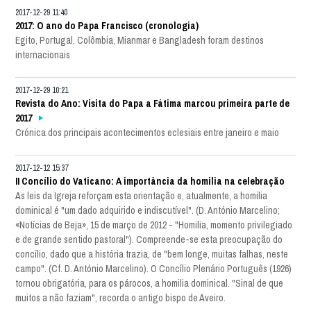
2017-12-29 11:40
2017: O ano do Papa Francisco (cronologia)
Egito, Portugal, Colômbia, Mianmar e Bangladesh foram destinos
internacionais
2017-12-29 10:21
Revista do Ano: Visita do Papa a Fátima marcou primeira parte de
2017
Crónica dos principais acontecimentos eclesiais entre janeiro e maio
2017-12-12 15:37
II Concílio do Vaticano: A importância da homilia na celebração
As leis da Igreja reforçam esta orientação e, atualmente, a homilia
dominical é "um dado adquirido e indiscutível". (D. António Marcelino;
«Notícias de Beja», 15 de março de 2012 - "Homilia, momento privilegiado
e de grande sentido pastoral"). Compreende-se esta preocupação do
concílio, dado que a história trazia, de "bem longe, muitas falhas, neste
campo". (Cf. D. António Marcelino). O Concílio Plenário Português (1926)
tornou obrigatória, para os párocos, a homilia dominical. "Sinal de que
muitos a não faziam", recorda o antigo bispo de Aveiro.