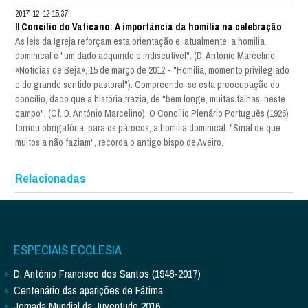
2017-12-12 15:37
II Concílio do Vaticano: A importância da homilia na celebração
As leis da Igreja reforçam esta orientação e, atualmente, a homilia
dominical é "um dado adquirido e indiscutível". (D. António Marcelino;
«Notícias de Beja», 15 de março de 2012 - "Homilia, momento privilegiado
e de grande sentido pastoral"). Compreende-se esta preocupação do
concílio, dado que a história trazia, de "bem longe, muitas falhas, neste
campo". (Cf. D. António Marcelino). O Concílio Plenário Português (1926)
tornou obrigatória, para os párocos, a homilia dominical. "Sinal de que
muitos a não faziam", recorda o antigo bispo de Aveiro.
Relacionadas
ESPECIAIS ECCLESIA
D. António Francisco dos Santos (1948-2017)
Centenário das aparições de Fátima
Jornada Mundial da Juventude 2016