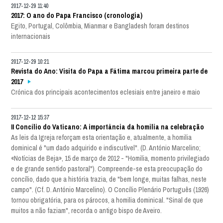
2017-12-29 11:40
2017: O ano do Papa Francisco (cronologia)
Egito, Portugal, Colômbia, Mianmar e Bangladesh foram destinos
internacionais
2017-12-29 10:21
Revista do Ano: Visita do Papa a Fátima marcou primeira parte de
2017
Crónica dos principais acontecimentos eclesiais entre janeiro e maio
2017-12-12 15:37
II Concílio do Vaticano: A importância da homilia na celebração
As leis da Igreja reforçam esta orientação e, atualmente, a homilia
dominical é "um dado adquirido e indiscutível". (D. António Marcelino;
«Notícias de Beja», 15 de março de 2012 - "Homilia, momento privilegiado
e de grande sentido pastoral"). Compreende-se esta preocupação do
concílio, dado que a história trazia, de "bem longe, muitas falhas, neste
campo". (Cf. D. António Marcelino). O Concílio Plenário Português (1926)
tornou obrigatória, para os párocos, a homilia dominical. "Sinal de que
muitos a não faziam", recorda o antigo bispo de Aveiro.