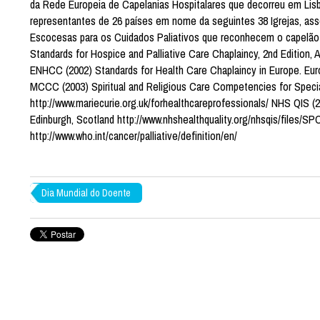
da Rede Europeia de Capelanias Hospitalares que decorreu em Lis
representantes de 26 países em nome da seguintes 38 Igrejas, ass
Escocesas para os Cuidados Paliativos que reconhecem o capelão 
Standards for Hospice and Palliative Care Chaplaincy, 2nd Edition,
ENHCC (2002) Standards for Health Care Chaplaincy in Europe. Eur
MCCC (2003) Spiritual and Religious Care Competencies for Special
http://www.mariecurie.org.uk/forhealthcareprofessionals/ NHS QIS (2
Edinburgh, Scotland http://www.nhshealthquality.org/nhsqis/files/SP
http://www.who.int/cancer/palliative/definition/en/
Dia Mundial do Doente