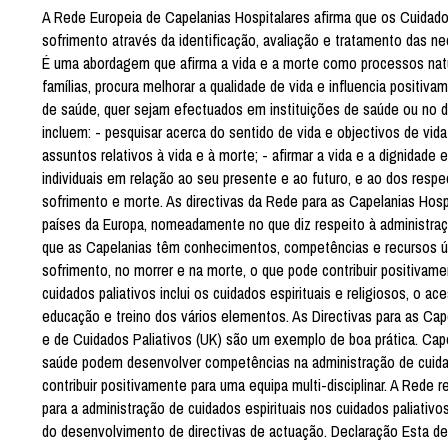
A Rede Europeia de Capelanias Hospitalares afirma que os Cuidado
sofrimento através da identificação, avaliação e tratamento das nec
É uma abordagem que afirma a vida e a morte como processos nat
famílias, procura melhorar a qualidade de vida e influencia positi
de saúde, quer sejam efectuados em instituições de saúde ou no dom
incluem: - pesquisar acerca do sentido de vida e objectivos de vida
assuntos relativos à vida e à morte; - afirmar a vida e a dignida
individuais em relação ao seu presente e ao futuro, e ao dos respec
sofrimento e morte. As directivas da Rede para as Capelanias Hos
países da Europa, nomeadamente no que diz respeito à administraç
que as Capelanias têm conhecimentos, competências e recursos únic
sofrimento, no morrer e na morte, o que pode contribuir positivamen
cuidados paliativos inclui os cuidados espirituais e religiosos, o a
educação e treino dos vários elementos. As Directivas para as Ca
e de Cuidados Paliativos (UK) são um exemplo de boa prática. Cape
saúde podem desenvolver competências na administração de cuidado
contribuir positivamente para uma equipa multi-disciplinar. A Re
para a administração de cuidados espirituais nos cuidados paliativo
do desenvolvimento de directivas de actuação. Declaração Esta de