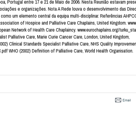
boa, Portugal entre 17 e 21 de Maio de 2006. Nesta Reunião estavam pres
ociações e organizações. Nota A Rede louva o desenvolvimento das Direct
como um elemento central da equipa multi-disciplinar. Referências AHPC
 Association of Hospice and Palliative Care Chaplains, United Kingdom. www
opean Network of Health Care Chaplaincy. www.eurochaplains.org/turku_st
ist Palliative Care, Marie Curie Cancer Care, London, United Kingdom,
002) Clinical Standards Specialist Palliative Care, NHS Quality Improveme
C.pdf WHO (2002) Definition of Palliative Care, World Health Organisation.