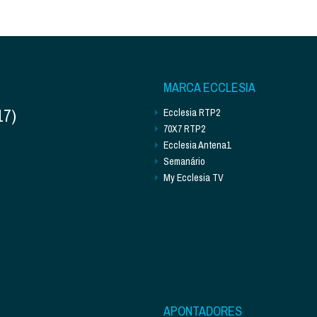
MARCA ECCLESIA
17)
Ecclesia RTP2
70X7 RTP2
Ecclesia Antena1
Semanário
My Ecclesia TV
APONTADORES