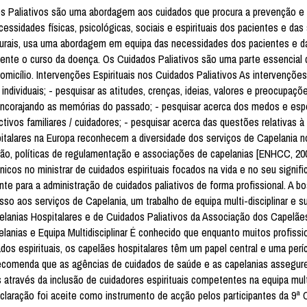
s Paliativos são uma abordagem aos cuidados que procura a prevenção e o
essidades físicas, psicológicas, sociais e espirituais dos pacientes e das 
urais, usa uma abordagem em equipa das necessidades dos pacientes e d
vamente o curso da doença. Os Cuidados Paliativos são uma parte essencial
icílio. Intervenções Espirituais nos Cuidados Paliativos As intervenções 
 individuais; - pesquisar as atitudes, crenças, ideias, valores e preocupaç
de encorajando as memórias do passado; - pesquisar acerca dos medos e es
tivos familiares / cuidadores; - pesquisar acerca das questões relativas à 
pitalares na Europa reconhecem a diversidade dos serviços de Capelania n
ão, políticas de regulamentação e associações de capelanias [ENHCC, 200
os no ministrar de cuidados espirituais focados na vida e no seu signifi
te para a administração de cuidados paliativos de forma profissional. A bo
cesso aos serviços de Capelania, um trabalho de equipa multi-disciplinar e s
pelanias Hospitalares e de Cuidados Paliativos da Associação dos Capelãe
lanias e Equipa Multidisciplinar É conhecido que enquanto muitos profissi
s espirituais, os capelães hospitalares têm um papel central e uma per
de recomenda que as agências de cuidados de saúde e as capelanias assegu
s através da inclusão de cuidadores espirituais competentes na equipa multi
claração foi aceite como instrumento de acção pelos participantes da 9ª 