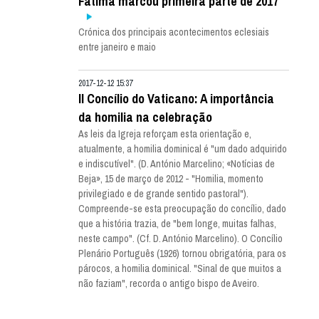
Fátima marcou primeira parte de 2017
Crónica dos principais acontecimentos eclesiais
entre janeiro e maio
2017-12-12 15:37
II Concílio do Vaticano: A importância
da homilia na celebração
As leis da Igreja reforçam esta orientação e,
atualmente, a homilia dominical é "um dado adquirido
e indiscutível". (D. António Marcelino; «Notícias de
Beja», 15 de março de 2012 - "Homilia, momento
privilegiado e de grande sentido pastoral").
Compreende-se esta preocupação do concílio, dado
que a história trazia, de "bem longe, muitas falhas,
neste campo". (Cf. D. António Marcelino). O Concílio
Plenário Português (1926) tornou obrigatória, para os
párocos, a homilia dominical. "Sinal de que muitos a
não faziam", recorda o antigo bispo de Aveiro.