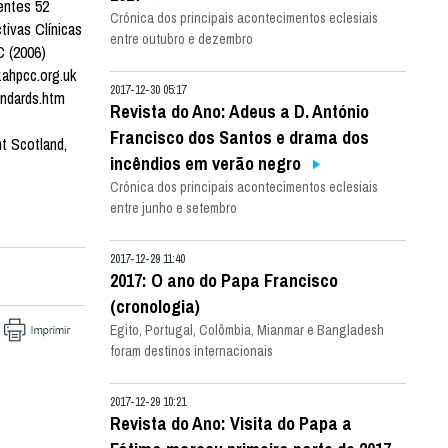
entes 52
Crónica dos principais acontecimentos eclesiais
ivas Clínicas
entre outubro e dezembro
C (2006)
.ahpcc.org.uk
2017-12-30 05:17
andards.htm
Revista do Ano: Adeus a D. António
Francisco dos Santos e drama dos
nt Scotland,
incêndios em verão negro
Crónica dos principais acontecimentos eclesiais
entre junho e setembro
2017-12-29 11:40
2017: O ano do Papa Francisco
(cronologia)
Egito, Portugal, Colômbia, Mianmar e Bangladesh
foram destinos internacionais
2017-12-29 10:21
Revista do Ano: Visita do Papa a