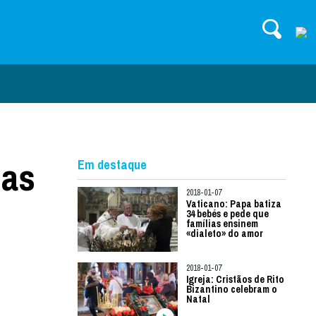
ias
Em destaque
2018-01-07
Vaticano: Papa batiza
34 bebés e pede que
famílias ensinem
«dialeto» do amor
2018-01-07
Igreja: Cristãos de Rito
Bizantino celebram o
Natal