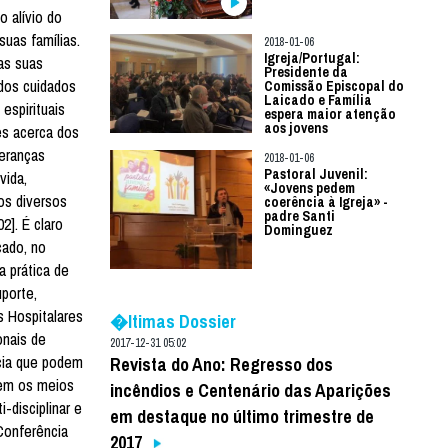
 alívio do
suas famílias.
2018-01-06
Igreja/Portugal:
as suas
Presidente da
 dos cuidados
Comissão Episcopal do
Laicado e Família
espirituais
espera maior atenção
aos jovens
ões acerca dos
peranças
2018-01-06
Pastoral Juvenil:
vida,
«Jovens pedem
os diversos
coerência à Igreja» -
padre Santi
2]. É claro
Dominguez
cado, no
a prática de
uporte,
s Hospitalares
�ltimas Dossier
onais de
2017-12-31 05:02
ícia que podem
Revista do Ano: Regresso dos
rem os meios
incêndios e Centenário das Aparições
-disciplinar e
em destaque no último trimestre de
Conferência
2017