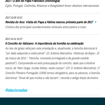
2017: O ano do Papa Francisco (cronologia)
Egito, Portugal, Colômbia, Mianmar e Bangladesh foram destinos internacionais
2017-12-29 10:21
Revista do Ano: Visita do Papa a Fátima marcou primeira parte de 2017
Crónica dos principais acontecimentos eclesiais entre janeiro e maio
2017-12-12 15:37
II Concílio do Vaticano: A importância da homilia na celebração
As leis da Igreja reforçam esta orientação e, atualmente, a homilia dominical é
"um dado adquirido e indiscutível". (D. António Marcelino; «Notícias de Beja», 15
de março de 2012 - "Homilia, momento privilegiado e de grande sentido
pastoral"). Compreende-se esta preocupação do concílio, dado que a história
trazia, de "bem longe, muitas falhas, neste campo". (Cf. D. António Marcelino). O
Concílio Plenário Português (1926) tornou obrigatória, para os párocos, a homilia
dominical. "Sinal de que muitos a não faziam", recorda o antigo bispo de Aveiro.
Relacionadas