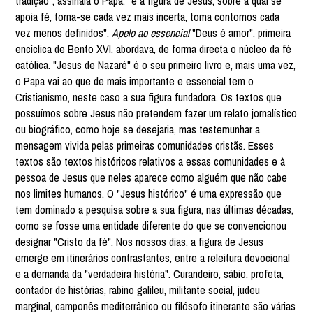
tradição", assinala o Papa, "e a figura de Jesus, sobre a qual se
apoia fé, torna-se cada vez mais incerta, toma contornos cada
vez menos definidos".
Apelo ao essencial
"Deus é amor", primeira
encíclica de Bento XVI, abordava, de forma directa o núcleo da fé
católica. "Jesus de Nazaré" é o seu primeiro livro e, mais uma vez,
o Papa vai ao que de mais importante e essencial tem o
Cristianismo, neste caso a sua figura fundadora. Os textos que
possuímos sobre Jesus não pretendem fazer um relato jornalístico
ou biográfico, como hoje se desejaria, mas testemunhar a
mensagem vivida pelas primeiras comunidades cristãs. Esses
textos são textos históricos relativos a essas comunidades e à
pessoa de Jesus que neles aparece como alguém que não cabe
nos limites humanos. O "Jesus histórico" é uma expressão que
tem dominado a pesquisa sobre a sua figura, nas últimas décadas,
como se fosse uma entidade diferente do que se convencionou
designar "Cristo da fé". Nos nossos dias, a figura de Jesus
emerge em itinerários contrastantes, entre a releitura devocional
e a demanda da "verdadeira história". Curandeiro, sábio, profeta,
contador de histórias, rabino galileu, militante social, judeu
marginal, camponês mediterrânico ou filósofo itinerante são várias