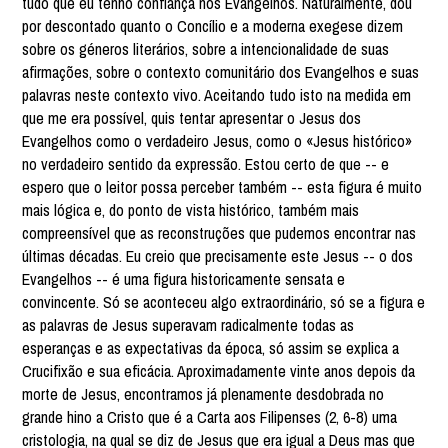
tudo que eu tenho confiança nos Evangelhos. Naturalmente, dou
por descontado quanto o Concílio e a moderna exegese dizem
sobre os géneros literários, sobre a intencionalidade de suas
afirmações, sobre o contexto comunitário dos Evangelhos e suas
palavras neste contexto vivo. Aceitando tudo isto na medida em
que me era possível, quis tentar apresentar o Jesus dos
Evangelhos como o verdadeiro Jesus, como o «Jesus histórico»
no verdadeiro sentido da expressão. Estou certo de que -- e
espero que o leitor possa perceber também -- esta figura é muito
mais lógica e, do ponto de vista histórico, também mais
compreensível que as reconstruções que pudemos encontrar nas
últimas décadas. Eu creio que precisamente este Jesus -- o dos
Evangelhos -- é uma figura historicamente sensata e
convincente. Só se aconteceu algo extraordinário, só se a figura e
as palavras de Jesus superavam radicalmente todas as
esperanças e as expectativas da época, só assim se explica a
Crucifixão e sua eficácia. Aproximadamente vinte anos depois da
morte de Jesus, encontramos já plenamente desdobrada no
grande hino a Cristo que é a Carta aos Filipenses (2, 6-8) uma
cristologia, na qual se diz de Jesus que era igual a Deus mas que