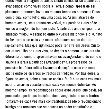
estes livros, a imagem de Jesus Cristo delineava-se a partir dos
evangelhos: como viveu sobre a Terra e como, apesar de ser
plenamente homem, levou ao mesmo tempo os homens a Deus,
com o qual, como Filho, era uma coisa só. Assim, através do
homem Jesus, Deus tornou-se visível, e a partir de Deus pôde
ver-se a imagem do homem justo. A partir dos anos cinquenta, a
situação mudou. A sepração entre o «Jesus histórico» e o «Cristo
da fé» tornou-se cada vez maior: afastaram-se um do outro
rapidamente. Mas que significado pode ter a fé em Jesus Cristo,
em Jesus Filho do Deus vivo, se depois o homem Jesus era tão
diferente de como o apresentavam os evangelistas e de como o
anuncia a Igreja a partir dos Evangelhos? Os progressos da
pesquisa histórico-crítica levaram a distinções cada vez mais
subtis entre os diversos extractos da tradição. Por trás deles, a
figura de Jesus, sobre a qual se apoia a fé, fez-se cada vez mais
incerta, assumiu características cada vez menos definidas. Ao
mesmo tempo, as reconstruções sobre este Jesus, que devia ser
procurado a partir das tradições dos evangelistas e suas fontes,
tornaram-se cada vez mais contraditórias: desde o revolucionário
inimigo dos romanos que se opunha ao poder constituído e