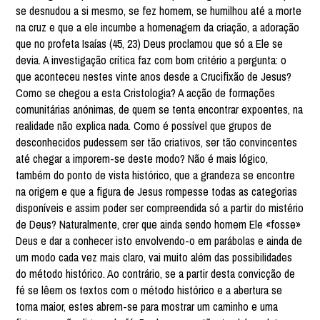
se desnudou a si mesmo, se fez homem, se humilhou até a morte
na cruz e que a ele incumbe a homenagem da criação, a adoração
que no profeta Isaías (45, 23) Deus proclamou que só a Ele se
devia. A investigação crítica faz com bom critério a pergunta: o
que aconteceu nestes vinte anos desde a Crucifixão de Jesus?
Como se chegou a esta Cristologia? A acção de formações
comunitárias anónimas, de quem se tenta encontrar expoentes, na
realidade não explica nada. Como é possível que grupos de
desconhecidos pudessem ser tão criativos, ser tão convincentes
até chegar a imporem-se deste modo? Não é mais lógico,
também do ponto de vista histórico, que a grandeza se encontre
na origem e que a figura de Jesus rompesse todas as categorias
disponíveis e assim poder ser compreendida só a partir do mistério
de Deus? Naturalmente, crer que ainda sendo homem Ele «fosse»
Deus e dar a conhecer isto envolvendo-o em parábolas e ainda de
um modo cada vez mais claro, vai muito além das possibilidades
do método histórico. Ao contrário, se a partir desta convicção de
fé se lêem os textos com o método histórico e a abertura se
torna maior, estes abrem-se para mostrar um caminho e uma