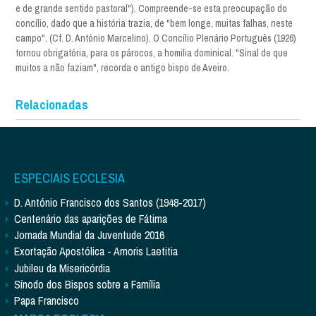
e de grande sentido pastoral"). Compreende-se esta preocupação do
concílio, dado que a história trazia, de "bem longe, muitas falhas, neste
campo". (Cf. D. António Marcelino). O Concílio Plenário Português (1926)
tornou obrigatória, para os párocos, a homilia dominical. "Sinal de que
muitos a não faziam", recorda o antigo bispo de Aveiro.
Relacionadas
ESPECIAIS ECCLESIA
D. António Francisco dos Santos (1948-2017)
Centenário das aparições de Fátima
Jornada Mundial da Juventude 2016
Exortação Apostólica - Amoris Laetitia
Jubileu da Misericórdia
Sínodo dos Bispos sobre a Família
Papa Francisco