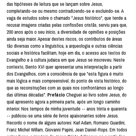
das hipóteses de leitura que se lançam sobre Jesus,
completando-se ou mesmo contradizendo-se e excluindo-se. A
vaga de estudos sobre o chamado "Jesus histórico", que tende a
recusar imagens criadas pelas confissões cristãs, serviu para que,
200 anos após o seu início, a diversidade de opiniões e posições
ainda seja maior. Apesar destes riscos, os contributos de áreas
tão diversas como a linguística, a arqueologia e outras ciências
sociais e histórica facilitam, hoje em dia, o acesso aos textos do
Evangelho e à cultura judaica em que Jesus se inscreveu. Neste
contexto, Bento XVI quer apresentar uma interpretação a partir
dos Evangelhos, com a consciência de que "esta figura é muito
mais lógica e mais compreensível, do ponto de vista histórico, do
que as reconstruções com as quais nos confrontámos ao longo
das últimas décadas".
Prefácio
Cheguei ao livro sobre Jesus, do
qual apresento agora a primeira parte, após um longo caminho
interior. Nos tempos de minha juventude -- anos trinta e quarenta
-- publicou-se uma série de livros apaixonantes sobre Jesus.
Recordo o nome de alguns autores: Karl Adam, Romano Guardini,
Franz Michel Willam, Giovanni Papini, Jean Daniel-Rops. Em todos