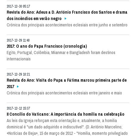
2017-12-30 05:17
Revista do Ano: Adeus a D. António Francisco dos Santos e drama
dos incêndios em verão negro
Crónica dos principais acontecimentos eclesiais entre junho e setembro
2017-12-29 11:40
2017: O ano do Papa Francisco (cronologia)
Egito, Portugal, Colômbia, Mianmar e Bangladesh foram destinos
internacionais
2017-12-29 10:21
Revista do Ano: Visita do Papa a Fátima marcou primeira parte de
2017
Crónica dos principais acontecimentos eclesiais entre janeiro e maio
2017-12-12 15:37
II Concílio do Vaticano: A importância da homilia na celebração
As leis da Igreja reforçam esta orientação e, atualmente, a homilia
dominical é "um dado adquirido e indiscutível". (D. António Marcelino;
«Notícias de Beja», 15 de março de 2012 - "Homilia, momento privilegiado