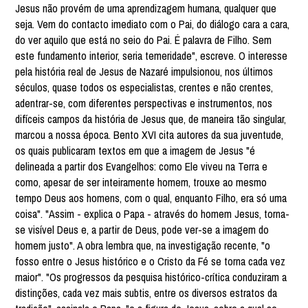
Jesus não provém de uma aprendizagem humana, qualquer que
seja. Vem do contacto imediato com o Pai, do diálogo cara a cara,
do ver aquilo que está no seio do Pai. É palavra de Filho. Sem
este fundamento interior, seria temeridade", escreve. O interesse
pela história real de Jesus de Nazaré impulsionou, nos últimos
séculos, quase todos os especialistas, crentes e não crentes,
adentrar-se, com diferentes perspectivas e instrumentos, nos
difíceis campos da história de Jesus que, de maneira tão singular,
marcou a nossa época. Bento XVI cita autores da sua juventude,
os quais publicaram textos em que a imagem de Jesus "é
delineada a partir dos Evangelhos: como Ele viveu na Terra e
como, apesar de ser inteiramente homem, trouxe ao mesmo
tempo Deus aos homens, com o qual, enquanto Filho, era só uma
coisa". "Assim - explica o Papa - através do homem Jesus, torna-
se visível Deus e, a partir de Deus, pode ver-se a imagem do
homem justo". A obra lembra que, na investigação recente, "o
fosso entre o Jesus histórico e o Cristo da Fé se torna cada vez
maior". "Os progressos da pesquisa histórico-crítica conduziram a
distinções, cada vez mais subtis, entre os diversos estratos da