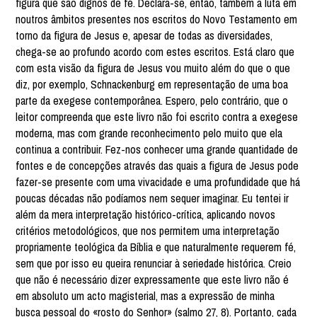
figura que são dignos de fé. Declara-se, então, também a luta em
noutros âmbitos presentes nos escritos do Novo Testamento em
torno da figura de Jesus e, apesar de todas as diversidades,
chega-se ao profundo acordo com estes escritos. Está claro que
com esta visão da figura de Jesus vou muito além do que o que
diz, por exemplo, Schnackenburg em representação de uma boa
parte da exegese contemporânea. Espero, pelo contrário, que o
leitor compreenda que este livro não foi escrito contra a exegese
moderna, mas com grande reconhecimento pelo muito que ela
continua a contribuir. Fez-nos conhecer uma grande quantidade de
fontes e de concepções através das quais a figura de Jesus pode
fazer-se presente com uma vivacidade e uma profundidade que há
poucas décadas não podíamos nem sequer imaginar. Eu tentei ir
além da mera interpretação histórico-crítica, aplicando novos
critérios metodológicos, que nos permitem uma interpretação
propriamente teológica da Bíblia e que naturalmente requerem fé,
sem que por isso eu queira renunciar à seriedade histórica. Creio
que não é necessário dizer expressamente que este livro não é
em absoluto um acto magisterial, mas a expressão de minha
busca pessoal do «rosto do Senhor» (salmo 27, 8). Portanto, cada