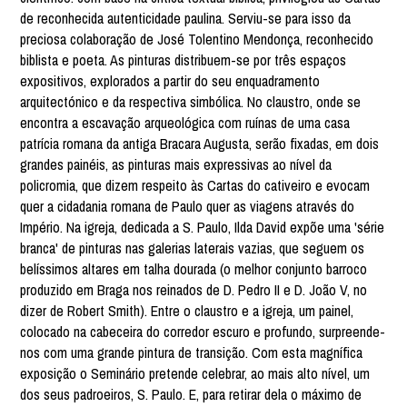
de reconhecida autenticidade paulina. Serviu-se para isso da
preciosa colaboração de José Tolentino Mendonça, reconhecido
biblista e poeta. As pinturas distribuem-se por três espaços
expositivos, explorados a partir do seu enquadramento
arquitectónico e da respectiva simbólica. No claustro, onde se
encontra a escavação arqueológica com ruínas de uma casa
patrícia romana da antiga Bracara Augusta, serão fixadas, em dois
grandes painéis, as pinturas mais expressivas ao nível da
policromia, que dizem respeito às Cartas do cativeiro e evocam
quer a cidadania romana de Paulo quer as viagens através do
Império. Na igreja, dedicada a S. Paulo, Ilda David expõe uma 'série
branca' de pinturas nas galerias laterais vazias, que seguem os
belíssimos altares em talha dourada (o melhor conjunto barroco
produzido em Braga nos reinados de D. Pedro II e D. João V, no
dizer de Robert Smith). Entre o claustro e a igreja, um painel,
colocado na cabeceira do corredor escuro e profundo, surpreende-
nos com uma grande pintura de transição. Com esta magnífica
exposição o Seminário pretende celebrar, ao mais alto nível, um
dos seus padroeiros, S. Paulo. E, para retirar dela o máximo de