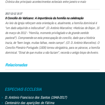
Crónica dos principais acontecimentos eclesiais entre janeiro e maio
2017-12-12 15:37
II Concílio do Vaticano: A importância da homilia na celebração
As leis da Igreja reforçam esta orientação e, atualmente, a homilia dominical é
"um dado adquirido e indiscutível". (D. António Marcelino; «Notícias de Beja», 15
de março de 2012 - "Homilia, momento privilegiado e de grande sentido
pastoral"). Compreende-se esta preocupação do concílio, dado que a história
trazia, de "bem longe, muitas falhas, neste campo". (Cf. D. António Marcelino). O
Concílio Plenário Português (1926) tornou obrigatória, para os párocos, a homilia
dominical. "Sinal de que muitos a não faziam", recorda o antigo bispo de Aveiro.
Relacionadas
ESPECIAIS ECCLESIA
D. António Francisco dos Santos (1948-2017)
Centenário das aparições de Fátima