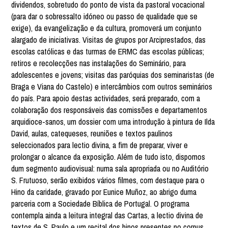
dividendos, sobretudo do ponto de vista da pastoral vocacional
(para dar o sobressalto idóneo ou passo de qualidade que se
exige), da evangelização e da cultura, promoverá um conjunto
alargado de iniciativas. Visitas de grupos por Arciprestados, das
escolas católicas e das turmas de ERMC das escolas públicas;
retiros e recolecções nas instalações do Seminário, para
adolescentes e jovens; visitas das paróquias dos seminaristas (de
Braga e Viana do Castelo) e intercâmbios com outros seminários
do país. Para apoio destas actividades, será preparado, com a
colaboração dos responsáveis das comissões e departamentos
arquidioce-sanos, um dossier com uma introdução à pintura de Ilda
David, aulas, catequeses, reuniões e textos paulinos
seleccionados para lectio divina, a fim de preparar, viver e
prolongar o alcance da exposição. Além de tudo isto, dispomos
dum segmento audiovisual: numa sala apropriada ou no Auditório
S. Frutuoso, serão exibidos vários filmes, com destaque para o
Hino da caridade, gravado por Eunice Muñoz, ao abrigo duma
parceria com a Sociedade Bíblica de Portugal. O programa
contempla ainda a leitura integral das Cartas, a lectio divina de
textos de S. Paulo e um recital dos hinos presentes no corpus