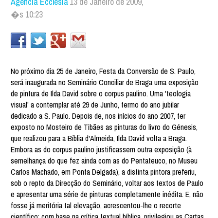
Agência Ecclesia
13 de Janeiro de 2009,
�s 10:23
No próximo dia 25 de Janeiro, Festa da Conversão de S. Paulo,
será inaugurada no Seminário Conciliar de Braga uma exposição
de pintura de Ilda David sobre o corpus paulino. Uma 'teologia
visual' a contemplar até 29 de Junho, termo do ano jubilar
dedicado a S. Paulo. Depois de, nos inícios do ano 2007, ter
exposto no Mosteiro de Tibães as pinturas do livro do Génesis,
que realizou para a Bíblia d'Almeida, Ilda David volta a Braga.
Embora as do corpus paulino justificassem outra exposição (à
semelhança do que fez ainda com as do Pentateuco, no Museu
Carlos Machado, em Ponta Delgada), a distinta pintora preferiu,
sob o repto da Direcção do Seminário, voltar aos textos de Paulo
e apresentar uma série de pinturas completamente inédita. E, não
fosse já meritória tal elevação, acrescentou-lhe o recorte
científico: com base na crítica textual bíblica, privilegiou as Cartas