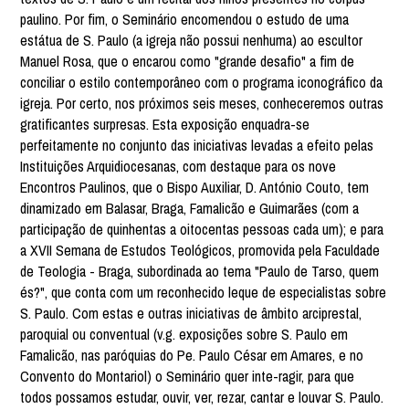
paulino. Por fim, o Seminário encomendou o estudo de uma
estátua de S. Paulo (a igreja não possui nenhuma) ao escultor
Manuel Rosa, que o encarou como "grande desafio" a fim de
conciliar o estilo contemporâneo com o programa iconográfico da
igreja. Por certo, nos próximos seis meses, conheceremos outras
gratificantes surpresas. Esta exposição enquadra-se
perfeitamente no conjunto das iniciativas levadas a efeito pelas
Instituições Arquidiocesanas, com destaque para os nove
Encontros Paulinos, que o Bispo Auxiliar, D. António Couto, tem
dinamizado em Balasar, Braga, Famalicão e Guimarães (com a
participação de quinhentas a oitocentas pessoas cada um); e para
a XVII Semana de Estudos Teológicos, promovida pela Faculdade
de Teologia - Braga, subordinada ao tema "Paulo de Tarso, quem
és?", que conta com um reconhecido leque de especialistas sobre
S. Paulo. Com estas e outras iniciativas de âmbito arciprestal,
paroquial ou conventual (v.g. exposições sobre S. Paulo em
Famalicão, nas paróquias do Pe. Paulo César em Amares, e no
Convento do Montariol) o Seminário quer inte-ragir, para que
todos possamos estudar, ouvir, ver, rezar, cantar e louvar S. Paulo.