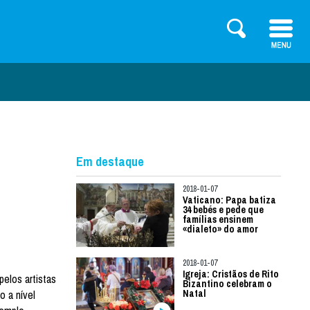
Em destaque
2018-01-07
Vaticano: Papa batiza
34 bebés e pede que
famílias ensinem
«dialeto» do amor
2018-01-07
Igreja: Cristãos de Rito
elos artistas
Bizantino celebram o
o a nível
Natal