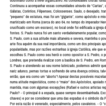
doutrinário como a nível organizativo. As comunidades cristãs fun
Continuou a acompanhar essas comunidades através de “Cartas”, q
Gálatas, Coríntios, Filipenses, Colossenses. Saulo, o desejado, tr
“pequeno” de estatura, mas foi um “gigante”, como apóstolo e miss
martirizado em Roma (cerca do ano 64, no tempo do imperador Ner
crucificado como um escravo), no local onde foi edificada a igreja 
fontes. S. Paulo nunca foi um santo verdadeiramente popular, co
S. Paulo, com a sua atitude mais altaneira e severa, mantinha o po
arte fica aquém da sua real importância, como um dos principais ap
popularidade, mas por razões estranhas à Igreja Católica, ele que
escolheu S. Paulo como seu herói e como opositor a S. Pedro, o 
Londres, que pretendia rivalizar com a basílica de S. Pedro, em Rom
S. Paulo e atendendo ao seu nome latinizado, podemos admitir que 
nariz adunco, pernas tortas e sofrendo de uma doença crónica, talv
então, que era como um “aborto”! Apesar destas possíveis mazelas 
numa atitude majestática, como o “maior” dos Apóstolos, apoiado 
mantida, mas com algumas excepções (Rafael e outros artistas repr
Paulo? - O principal é a espada, quase sempre desembainhada. Exc
chaves) e por se considerar que uma das espadas é o símbolo da Pa
Por esta razão é venerado, especialmente, pelos cavaleiros. - O 