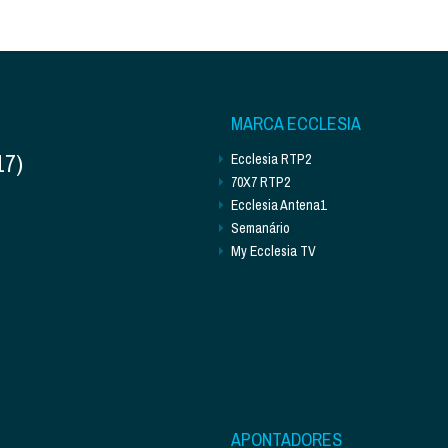
MARCA ECCLESIA
17)
Ecclesia RTP2
70X7 RTP2
Ecclesia Antena1
Semanário
My Ecclesia TV
APONTADORES