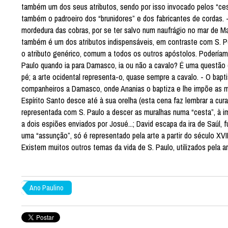
também um dos seus atributos, sendo por isso invocado pelos “ces
também o padroeiro dos “brunidores” e dos fabricantes de cordas. 
mordedura das cobras, por se ter salvo num naufrágio no mar de Ma
também é um dos atributos indispensáveis, em contraste com S. Ped
o atributo genérico, comum a todos os outros apóstolos. Poderíamos
Paulo quando ia para Damasco, ia ou não a cavalo? É uma questão 
pé; a arte ocidental representa-o, quase sempre a cavalo. - O bap
companheiros a Damasco, onde Ananias o baptiza e lhe impõe as 
Espírito Santo desce até à sua orelha (esta cena faz lembrar a cur
representada com S. Paulo a descer as muralhas numa “cesta”, à im
a dois espiões enviados por Josué...; David escapa da ira de Saúl, 
uma “assunção”, só é representado pela arte a partir do século XV
Existem muitos outros temas da vida de S. Paulo, utilizados pela ar
Ano Paulino