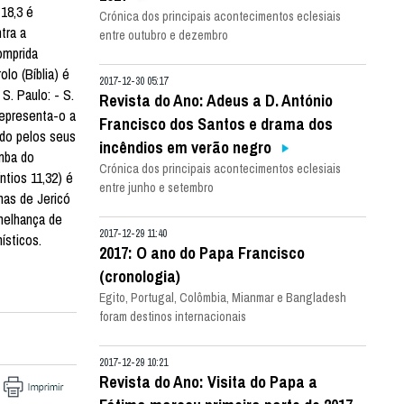
18,3 é
Crónica dos principais acontecimentos eclesiais
tra a
entre outubro e dezembro
omprida
lo (Bíblia) é
2017-12-30 05:17
S. Paulo: - S.
Revista do Ano: Adeus a D. António
representa-o a
Francisco dos Santos e drama dos
ado pelos seus
incêndios em verão negro
mba do
Crónica dos principais acontecimentos eclesiais
ntios 11,32) é
entre junho e setembro
has de Jericó
emelhança de
2017-12-29 11:40
ísticos.
2017: O ano do Papa Francisco
(cronologia)
Egito, Portugal, Colômbia, Mianmar e Bangladesh
foram destinos internacionais
2017-12-29 10:21
Revista do Ano: Visita do Papa a