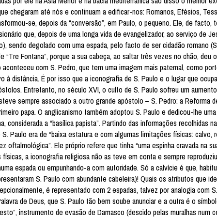
dadas por ele na Ásia Menor e na bacia mediterrânica são disso o melhor e
ue chegaram até nós e continuam a edificar-nos: Romanos, Efésios, Tess
ansformou-se, depois da “conversão”, em Paulo, o pequeno. Ele, de facto, t
ionário que, depois de uma longa vida de evangelizador, ao serviço de Jes
o), sendo degolado com uma espada, pelo facto de ser cidadão romano (S.
de “Tre Fontana”, porque a sua cabeça, ao saltar três vezes no chão, deu 
mo aconteceu com S. Pedro, que tem uma imagem mais paternal, como port
vo à distância. É por isso que a iconografia de S. Paulo e o lugar que ocu
óstolos. Entretanto, no século XVI, o culto de S. Paulo sofreu um aument
 esteve sempre associado a outro grande apóstolo – S. Pedro: a Reforma d
primeiro papa. O anglicanismo também adoptou S. Paulo e dedicou-lhe uma
a, considerada a “basílica papista”. Partindo das informações recolhidas n
S. Paulo era de “baixa estatura e com algumas limitações físicas: calvo, 
ez oftalmológica”. Ele próprio refere que tinha “uma espinha cravada na su
físicas, a iconografia religiosa não as teve em conta e sempre reproduziu
numa espada ou empunhando-a com autoridade. Só a calvície é que, habitu
esentaram S. Paulo com abundante cabeleira)! Quais os atributos que ide
epcionalmente, é representado com 2 espadas, talvez por analogia com S.
lavra de Deus, que S. Paulo tão bem soube anunciar e a outra é o símbolo
“cesto”, instrumento de evasão de Damasco (descido pelas muralhas num c