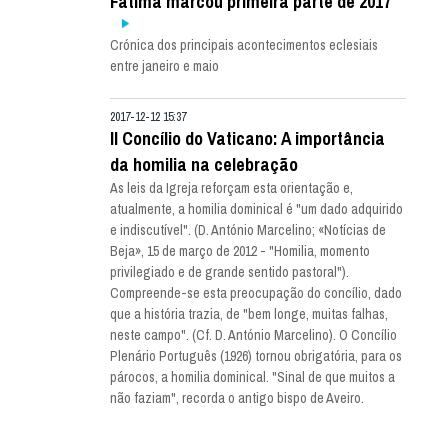
Fátima marcou primeira parte de 2017
Crónica dos principais acontecimentos eclesiais
entre janeiro e maio
2017-12-12 15:37
II Concílio do Vaticano: A importância
da homilia na celebração
As leis da Igreja reforçam esta orientação e,
atualmente, a homilia dominical é "um dado adquirido
e indiscutível". (D. António Marcelino; «Notícias de
Beja», 15 de março de 2012 - "Homilia, momento
privilegiado e de grande sentido pastoral").
Compreende-se esta preocupação do concílio, dado
que a história trazia, de "bem longe, muitas falhas,
neste campo". (Cf. D. António Marcelino). O Concílio
Plenário Português (1926) tornou obrigatória, para os
párocos, a homilia dominical. "Sinal de que muitos a
não faziam", recorda o antigo bispo de Aveiro.