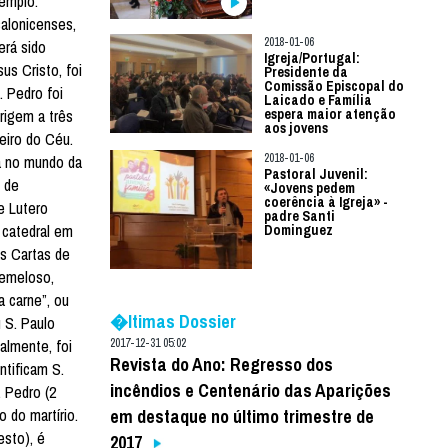
xemplo.
alonicenses,
2018-01-06
erá sido
Igreja/Portugal:
us Cristo, foi
Presidente da
Comissão Episcopal do
 Pedro foi
Laicado e Família
origem a três
espera maior atenção
aos jovens
eiro do Céu.
2018-01-06
pa no mundo da
Pastoral Juvenil:
o de
«Jovens pedem
coerência à Igreja» -
e Lutero
padre Santi
 catedral em
Dominguez
as Cartas de
remeloso,
a carne”, ou
�ltimas Dossier
 S. Paulo
almente, foi
2017-12-31 05:02
Revista do Ano: Regresso dos
ntificam S.
incêndios e Centenário das Aparições
 Pedro (2
 do martírio.
em destaque no último trimestre de
esto), é
2017