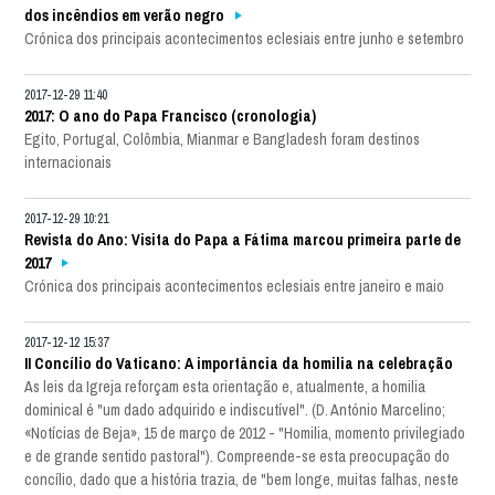
dos incêndios em verão negro
Crónica dos principais acontecimentos eclesiais entre junho e setembro
2017-12-29 11:40
2017: O ano do Papa Francisco (cronologia)
Egito, Portugal, Colômbia, Mianmar e Bangladesh foram destinos
internacionais
2017-12-29 10:21
Revista do Ano: Visita do Papa a Fátima marcou primeira parte de
2017
Crónica dos principais acontecimentos eclesiais entre janeiro e maio
2017-12-12 15:37
II Concílio do Vaticano: A importância da homilia na celebração
As leis da Igreja reforçam esta orientação e, atualmente, a homilia
dominical é "um dado adquirido e indiscutível". (D. António Marcelino;
«Notícias de Beja», 15 de março de 2012 - "Homilia, momento privilegiado
e de grande sentido pastoral"). Compreende-se esta preocupação do
concílio, dado que a história trazia, de "bem longe, muitas falhas, neste