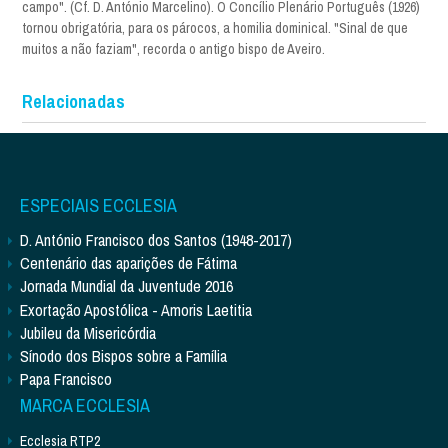
campo". (Cf. D. António Marcelino). O Concílio Plenário Português (1926)
tornou obrigatória, para os párocos, a homilia dominical. "Sinal de que
muitos a não faziam", recorda o antigo bispo de Aveiro.
Relacionadas
ESPECIAIS ECCLESIA
D. António Francisco dos Santos (1948-2017)
Centenário das aparições de Fátima
Jornada Mundial da Juventude 2016
Exortação Apostólica - Amoris Laetitia
Jubileu da Misericórdia
Sínodo dos Bispos sobre a Família
Papa Francisco
MARCA ECCLESIA
Ecclesia RTP2