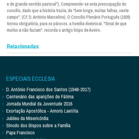
e de grande sentido pastoral"). Compreende-se esta preocupação do
concílio, dado que a história trazia, de "bem longe, muitas falhas, neste
campo". (Cf. D. António Marcelino). O Concílio Plenário Português (1926)
tornou obrigatória, para os párocos, a homilia dominical. "Sinal de que
muitos a não faziam", recorda o antigo bispo de Aveiro.
Relacionadas
ESPECIAIS ECCLESIA
D. António Francisco dos Santos (1948-2017)
Centenário das aparições de Fátima
Jornada Mundial da Juventude 2016
Exortação Apostólica - Amoris Laetitia
Jubileu da Misericórdia
Sínodo dos Bispos sobre a Família
Papa Francisco