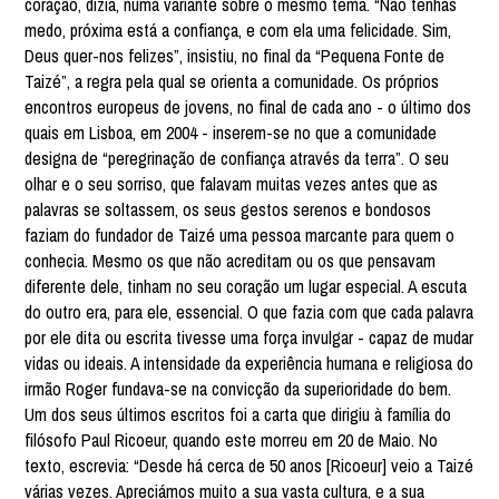
coração, dizia, numa variante sobre o mesmo tema. “Não tenhas
medo, próxima está a confiança, e com ela uma felicidade. Sim,
Deus quer-nos felizes”, insistiu, no final da “Pequena Fonte de
Taizé”, a regra pela qual se orienta a comunidade. Os próprios
encontros europeus de jovens, no final de cada ano - o último dos
quais em Lisboa, em 2004 - inserem-se no que a comunidade
designa de “peregrinação de confiança através da terra”. O seu
olhar e o seu sorriso, que falavam muitas vezes antes que as
palavras se soltassem, os seus gestos serenos e bondosos
faziam do fundador de Taizé uma pessoa marcante para quem o
conhecia. Mesmo os que não acreditam ou os que pensavam
diferente dele, tinham no seu coração um lugar especial. A escuta
do outro era, para ele, essencial. O que fazia com que cada palavra
por ele dita ou escrita tivesse uma força invulgar - capaz de mudar
vidas ou ideais. A intensidade da experiência humana e religiosa do
irmão Roger fundava-se na convicção da superioridade do bem.
Um dos seus últimos escritos foi a carta que dirigiu à família do
filósofo Paul Ricoeur, quando este morreu em 20 de Maio. No
texto, escrevia: “Desde há cerca de 50 anos [Ricoeur] veio a Taizé
várias vezes. Apreciámos muito a sua vasta cultura, e a sua