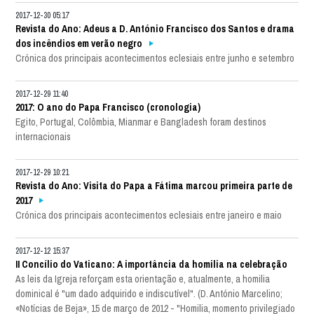
2017-12-30 05:17
Revista do Ano: Adeus a D. António Francisco dos Santos e drama
dos incêndios em verão negro
Crónica dos principais acontecimentos eclesiais entre junho e setembro
2017-12-29 11:40
2017: O ano do Papa Francisco (cronologia)
Egito, Portugal, Colômbia, Mianmar e Bangladesh foram destinos
internacionais
2017-12-29 10:21
Revista do Ano: Visita do Papa a Fátima marcou primeira parte de
2017
Crónica dos principais acontecimentos eclesiais entre janeiro e maio
2017-12-12 15:37
II Concílio do Vaticano: A importância da homilia na celebração
As leis da Igreja reforçam esta orientação e, atualmente, a homilia
dominical é "um dado adquirido e indiscutível". (D. António Marcelino;
«Notícias de Beja», 15 de março de 2012 - "Homilia, momento privilegiado