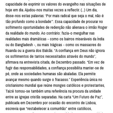
capacidade de exprimir os valores do evangelho nas situações de
hoje em dia. Ajudou-nos muitas vezes a reflectir. (...) Um dia,
disse-nos estas palavras: ‘Por mais radical que seja o mal, não é
tão profundo como a bondade’”. Essa capacidade de procurar no
sofrimento oportunidades de redenção não alienava o irmão Roger
da realidade do mundo. Ao contrário: fazia-o mergulhar nas
realidades mais dramáticas - como os bairros miseráveis da Índia
ou do Bangladesh -, ou mais trágicas - como os massacres do
Ruanda ou a guerra dos Balcãs. “A confiança em Deus não ignora
os sofrimentos de tantos necessitados através do mundo”,
afirmava na entrevista citada, de Dezembro passado. “Em vez de
fugir das responsabilidades, a confiança possibilita manter-se de
pé, onde as sociedades humanas são abaladas. Ela permite
avançar mesmo quando surge o fracasso.” Experiência única no
cristianismo mundial que reúne monges católicos e protestantes,
Taizé tornou-se também uma referência na procura da unidade
entre as igrejas cristãs separadas. Na carta “Um Futuro de Paz”,
publicada em Dezembro por ocasião do encontro de Lisboa,
escrevia que “restabelecer a comunhão” entre católicos,