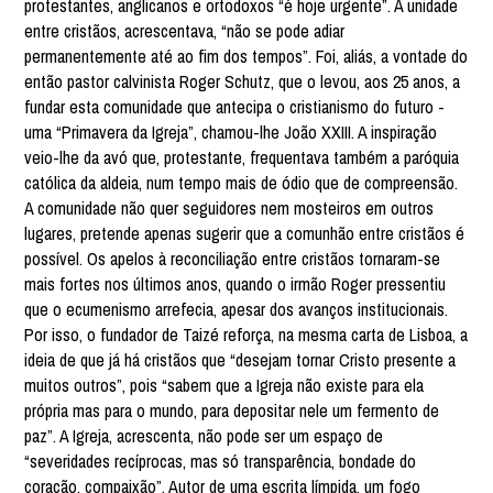
protestantes, anglicanos e ortodoxos “é hoje urgente”. A unidade
entre cristãos, acrescentava, “não se pode adiar
permanentemente até ao fim dos tempos”. Foi, aliás, a vontade do
então pastor calvinista Roger Schutz, que o levou, aos 25 anos, a
fundar esta comunidade que antecipa o cristianismo do futuro -
uma “Primavera da Igreja”, chamou-lhe João XXIII. A inspiração
veio-lhe da avó que, protestante, frequentava também a paróquia
católica da aldeia, num tempo mais de ódio que de compreensão.
A comunidade não quer seguidores nem mosteiros em outros
lugares, pretende apenas sugerir que a comunhão entre cristãos é
possível. Os apelos à reconciliação entre cristãos tornaram-se
mais fortes nos últimos anos, quando o irmão Roger pressentiu
que o ecumenismo arrefecia, apesar dos avanços institucionais.
Por isso, o fundador de Taizé reforça, na mesma carta de Lisboa, a
ideia de que já há cristãos que “desejam tornar Cristo presente a
muitos outros”, pois “sabem que a Igreja não existe para ela
própria mas para o mundo, para depositar nele um fermento de
paz”. A Igreja, acrescenta, não pode ser um espaço de
“severidades recíprocas, mas só transparência, bondade do
coração, compaixão”. Autor de uma escrita límpida, um fogo