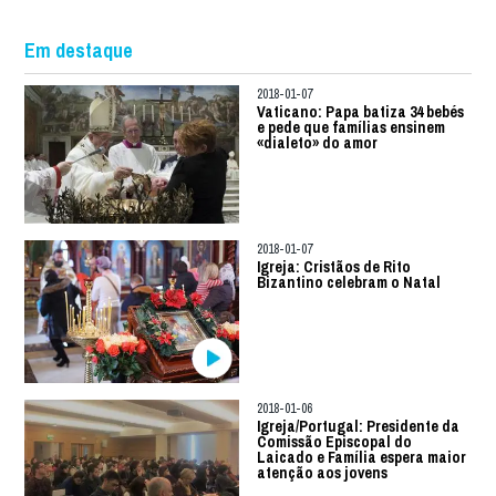
Em destaque
2018-01-07
Vaticano: Papa batiza 34 bebés
e pede que famílias ensinem
«dialeto» do amor
2018-01-07
Igreja: Cristãos de Rito
Bizantino celebram o Natal
2018-01-06
Igreja/Portugal: Presidente da
Comissão Episcopal do
Laicado e Família espera maior
atenção aos jovens