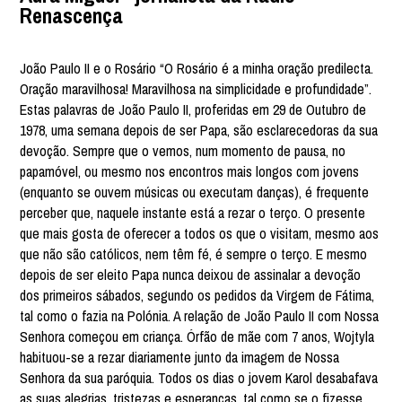
Renascença
João Paulo II e o Rosário “O Rosário é a minha oração predilecta.
Oração maravilhosa! Maravilhosa na simplicidade e profundidade”.
Estas palavras de João Paulo II, proferidas em 29 de Outubro de
1978, uma semana depois de ser Papa, são esclarecedoras da sua
devoção. Sempre que o vemos, num momento de pausa, no
papamóvel, ou mesmo nos encontros mais longos com jovens
(enquanto se ouvem músicas ou executam danças), é frequente
perceber que, naquele instante está a rezar o terço. O presente
que mais gosta de oferecer a todos os que o visitam, mesmo aos
que não são católicos, nem têm fé, é sempre o terço. E mesmo
depois de ser eleito Papa nunca deixou de assinalar a devoção
dos primeiros sábados, segundo os pedidos da Virgem de Fátima,
tal como o fazia na Polónia. A relação de João Paulo II com Nossa
Senhora começou em criança. Órfão de mãe com 7 anos, Wojtyla
habituou-se a rezar diariamente junto da imagem de Nossa
Senhora da sua paróquia. Todos os dias o jovem Karol desabafava
as suas alegrias, tristezas e esperanças, tal como se o fizesse