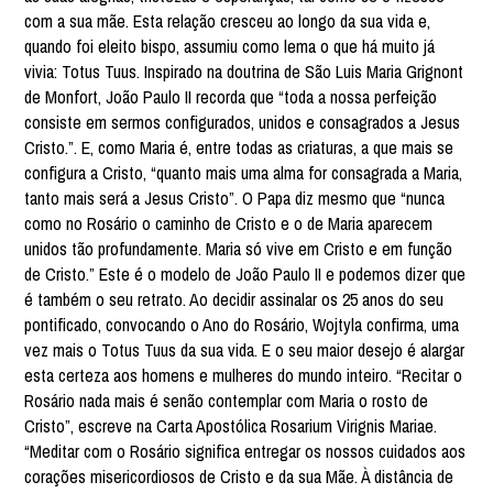
com a sua mãe. Esta relação cresceu ao longo da sua vida e,
quando foi eleito bispo, assumiu como lema o que há muito já
vivia: Totus Tuus. Inspirado na doutrina de São Luis Maria Grignont
de Monfort, João Paulo II recorda que “toda a nossa perfeição
consiste em sermos configurados, unidos e consagrados a Jesus
Cristo.”. E, como Maria é, entre todas as criaturas, a que mais se
configura a Cristo, “quanto mais uma alma for consagrada a Maria,
tanto mais será a Jesus Cristo”. O Papa diz mesmo que “nunca
como no Rosário o caminho de Cristo e o de Maria aparecem
unidos tão profundamente. Maria só vive em Cristo e em função
de Cristo.” Este é o modelo de João Paulo II e podemos dizer que
é também o seu retrato. Ao decidir assinalar os 25 anos do seu
pontificado, convocando o Ano do Rosário, Wojtyla confirma, uma
vez mais o Totus Tuus da sua vida. E o seu maior desejo é alargar
esta certeza aos homens e mulheres do mundo inteiro. “Recitar o
Rosário nada mais é senão contemplar com Maria o rosto de
Cristo”, escreve na Carta Apostólica Rosarium Virignis Mariae.
“Meditar com o Rosário significa entregar os nossos cuidados aos
corações misericordiosos de Cristo e da sua Mãe. À distância de