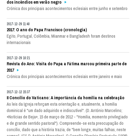
dos incêndios em verão negro
Crónica dos principais acontecimentos eclesiais entre junho e setembro
2017-12-29 11:40
2017: O ano do Papa Francisco (cronologia)
Egito, Portugal, Colômbia, Mianmar e Bangladesh foram destinos
internacionais
2017-12-29 10:21
Revista do Ano: Visita do Papa a Fátima marcou primeira parte de
2017
Crónica dos principais acontecimentos eclesiais entre janeiro e maio
2017-12-12 15:37
II Concílio do Vaticano: A importância da homilia na celebração
As leis da Igreja reforçam esta orientação e, atualmente, a homilia
dominical é "um dado adquirido e indiscutível". (D. António Marcelino;
«Notícias de Beja», 15 de março de 2012 - "Homilia, momento privilegiado
e de grande sentido pastoral"). Compreende-se esta preocupação do
concílio, dado que a história trazia, de "bem longe, muitas falhas, neste
campo". (Cf. D. António Marcelino). O Concílio Plenário Português (1926)