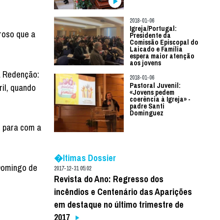
2018-01-06
Igreja/Portugal:
roso que a
Presidente da
Comissão Episcopal do
Laicado e Família
espera maior atenção
aos jovens
a Redenção:
2018-01-06
Pastoral Juvenil:
il, quando
«Jovens pedem
coerência à Igreja» -
padre Santi
Dominguez
s para com a
�ltimas Dossier
 Domingo de
2017-12-31 05:02
Revista do Ano: Regresso dos
incêndios e Centenário das Aparições
em destaque no último trimestre de
2017