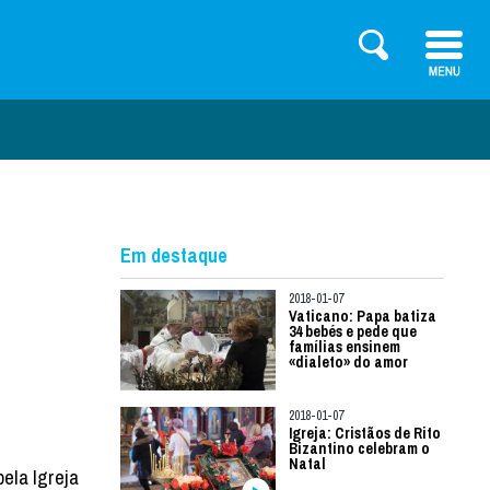
Em destaque
2018-01-07
Vaticano: Papa batiza
34 bebés e pede que
famílias ensinem
«dialeto» do amor
2018-01-07
Igreja: Cristãos de Rito
Bizantino celebram o
Natal
pela Igreja