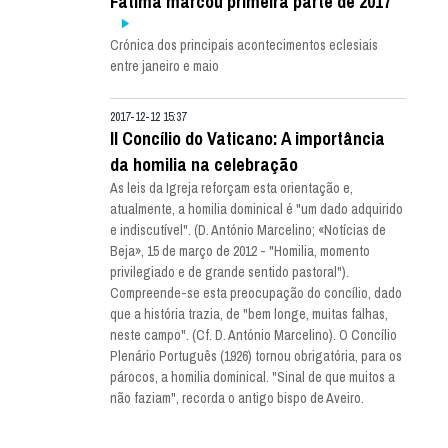
Fátima marcou primeira parte de 2017
Crónica dos principais acontecimentos eclesiais
entre janeiro e maio
2017-12-12 15:37
II Concílio do Vaticano: A importância
da homilia na celebração
As leis da Igreja reforçam esta orientação e,
atualmente, a homilia dominical é "um dado adquirido
e indiscutível". (D. António Marcelino; «Notícias de
Beja», 15 de março de 2012 - "Homilia, momento
privilegiado e de grande sentido pastoral").
Compreende-se esta preocupação do concílio, dado
que a história trazia, de "bem longe, muitas falhas,
neste campo". (Cf. D. António Marcelino). O Concílio
Plenário Português (1926) tornou obrigatória, para os
párocos, a homilia dominical. "Sinal de que muitos a
não faziam", recorda o antigo bispo de Aveiro.