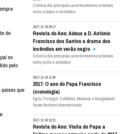
Crónica dos principais acontecimentos eclesiais
Sempre
entre outubro e dezembro
2017-12-30 05:17
de de
Revista do Ano: Adeus a D. António
Francisco dos Santos e drama dos
incêndios em verão negro
Crónica dos principais acontecimentos eclesiais
pal no
entre junho e setembro
dido pelo
2017-12-29 11:40
2017: O ano do Papa Francisco
s países que
(cronologia)
Egito, Portugal, Colômbia, Mianmar e Bangladesh
foram destinos internacionais
va
2017-12-29 10:21
Revista do Ano: Visita do Papa a