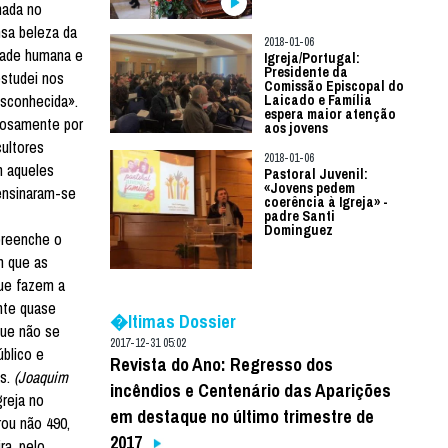
nada no
nsa beleza da
2018-01-06
idade humana e
Igreja/Portugal:
Presidente da
estudei nos
Comissão Episcopal do
esconhecida».
Laicado e Família
espera maior atenção
siosamente por
aos jovens
ultores
2018-01-06
m aqueles
Pastoral Juvenil:
«Jovens pedem
 ensinaram-se
coerência à Igreja» -
padre Santi
Dominguez
preenche o
m que as
que fazem a
ante quase
�ltimas Dossier
que não se
2017-12-31 05:02
blico e
Revista do Ano: Regresso dos
as.
(Joaquim
incêndios e Centenário das Aparições
reja no
em destaque no último trimestre de
rou não 490,
2017
ra, pelo