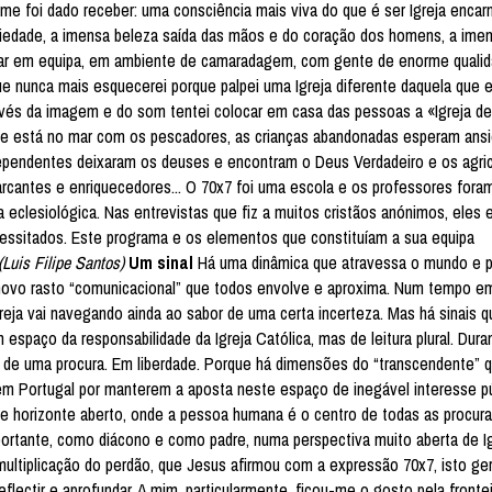
e foi dado receber: uma consciência mais viva do que é ser Igreja encar
dariedade, a imensa beleza saída das mãos e do coração dos homens, a ime
balhar em equipa, em ambiente de camaradagem, com gente de enorme qual
e nunca mais esquecerei porque palpei uma Igreja diferente daquela que 
avés da imagem e do som tentei colocar em casa das pessoas a «Igreja d
o: Ele está no mar com os pescadores, as crianças abandonadas esperam an
ependentes deixaram os deuses e encontram o Deus Verdadeiro e os agric
rcantes e enriquecedores... O 70x7 foi uma escola e os professores fora
a eclesiológica. Nas entrevistas que fiz a muitos cristãos anónimos, eles
necessitados. Este programa e os elementos que constituíam a sua equipa
(Luis Filipe Santos)
Um sinal
Há uma dinâmica que atravessa o mundo e 
 novo rasto “comunicacional” que todos envolve e aproxima. Num tempo e
greja vai navegando ainda ao sabor de uma certa incerteza. Mas há sinais 
espaço da responsabilidade da Igreja Católica, mas de leitura plural. Dur
o” de uma procura. Em liberdade. Porque há dimensões do “transcendente” 
em Portugal por manterem a aposta neste espaço de inegável interesse pú
ele horizonte aberto, onde a pessoa humana é o centro de todas as procur
ortante, como diácono e como padre, numa perspectiva muito aberta de Ig
 multiplicação do perdão, que Jesus afirmou com a expressão 70x7, isto ge
ectir e aprofundar. A mim, particularmente, ficou-me o gosto pela frontei