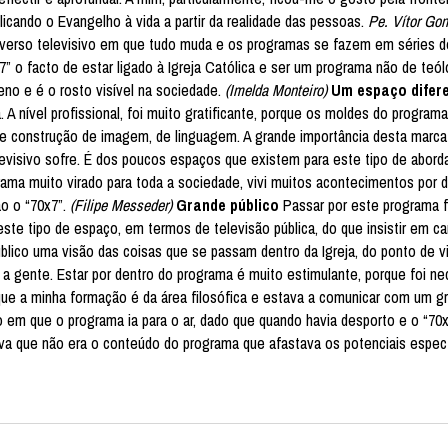
icando o Evangelho à vida a partir da realidade das pessoas.
Pe. Vítor Go
verso televisivo em que tudo muda e os programas se fazem em séries d
x7” o facto de estar ligado à Igreja Católica e ser um programa não de teó
eno e é o rosto visível na sociedade.
(Imelda Monteiro)
Um espaço difer
 A nível profissional, foi muito gratificante, porque os moldes do progra
el de construção de imagem, de linguagem. A grande importância desta marc
levisivo sofre. É dos poucos espaços que existem para este tipo de abord
rama muito virado para toda a sociedade, vivi muitos acontecimentos por 
o o “70x7”.
(Filipe Messeder)
Grande público
Passar por este programa 
este tipo de espaço, em termos de televisão pública, do que insistir em ca
blico uma visão das coisas que se passam dentro da Igreja, do ponto de vi
 a gente. Estar por dentro do programa é muito estimulante, porque foi ne
 que a minha formação é da área filosófica e estava a comunicar com um g
o em que o programa ia para o ar, dado que quando havia desporto e o “70x
ava que não era o conteúdo do programa que afastava os potenciais espec