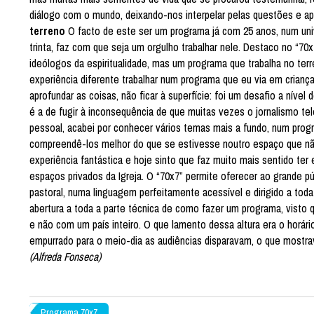
diálogo com o mundo, deixando-nos interpelar pelas questões e apl
terreno
O facto de este ser um programa já com 25 anos, num uni
trinta, faz com que seja um orgulho trabalhar nele. Destaco no “70
ideólogos da espiritualidade, mas um programa que trabalha no terr
experiência diferente trabalhar num programa que eu via em criança.
aprofundar as coisas, não ficar à superfície: foi um desafio a nív
é a de fugir à inconsequência de que muitas vezes o jornalismo te
pessoal, acabei por conhecer vários temas mais a fundo, num prog
compreendê-los melhor do que se estivesse noutro espaço que nã
experiência fantástica e hoje sinto que faz muito mais sentido ter 
espaços privados da Igreja. O “70x7” permite oferecer ao grande pú
pastoral, numa linguagem perfeitamente acessível e dirigido a toda
abertura a toda a parte técnica de como fazer um programa, visto
e não com um país inteiro. O que lamento dessa altura era o horári
empurrado para o meio-dia as audiências disparavam, o que mostr
(Alfreda Fonseca)
Programa 70x7