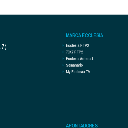
MARCA ECCLESIA
17)
Ecclesia RTP2
70X7 RTP2
Ecclesia Antena1
Semanário
My Ecclesia TV
APONTADORES