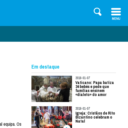
Em destaque
2018-01-07
Vaticano: Papa batiza
34 bebés e pede que
famílias ensinem
«dialeto» do amor
2018-01-07
Igreja: Cristãos de Rito
Bizantino celebram o
Natal
al equipa. Os