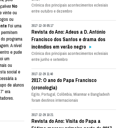
Crónica dos principais acontecimentos eclesiais
nçalves
No
entre outubro e dezembro
e vinte ou
logos ou
ente
Foi uma
2017-12-30 05:17
Revista do Ano: Adeus a D. António
ma permitem
a do programa
Francisco dos Santos e drama dos
agem. A nível
incêndios em verão negro
dentro e pude
Crónica dos principais acontecimentos eclesiais
foi um
entre junho e setembro
nais ou
sta social e
2017-12-29 11:40
cessária a
2017: O ano do Papa Francisco
rupo de alunos
(cronologia)
7” era
Egito, Portugal, Colômbia, Mianmar e Bangladesh
tadores.
foram destinos internacionais
2017-12-29 10:21
Revista do Ano: Visita do Papa a