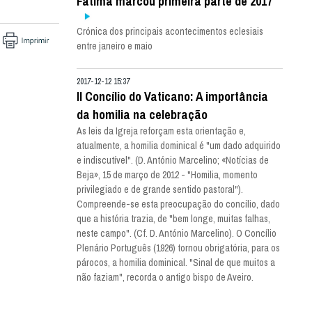
Fátima marcou primeira parte de 2017
Crónica dos principais acontecimentos eclesiais
entre janeiro e maio
2017-12-12 15:37
II Concílio do Vaticano: A importância
da homilia na celebração
As leis da Igreja reforçam esta orientação e,
atualmente, a homilia dominical é "um dado adquirido
e indiscutível". (D. António Marcelino; «Notícias de
Beja», 15 de março de 2012 - "Homilia, momento
privilegiado e de grande sentido pastoral").
Compreende-se esta preocupação do concílio, dado
que a história trazia, de "bem longe, muitas falhas,
neste campo". (Cf. D. António Marcelino). O Concílio
Plenário Português (1926) tornou obrigatória, para os
párocos, a homilia dominical. "Sinal de que muitos a
não faziam", recorda o antigo bispo de Aveiro.