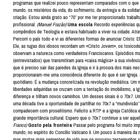
programas que realizei pouco representam comparados com o que m
mundo, os mistérios da vida, do sofrimento, da entrega e da soli
criação. Estou ainda grato ao “70” por me ter proporcionado tra
profissional.
(Manuel Frazão)
Uma escola
Recordo experiências qu
compêndios de Teologia e estava habituado a viver na cidade. Atr
Percorri o país todo e vi as diferentes formas de anunciar Crist
Ele, as rugas dos idosos recordam um «Cristo Jovem», os toxicod
observam a natureza como verdadeiros Franciscanos. Episódios ma
(entrevistados) que transmitiram para «caixa mágica» a sua vivênci
que é preciso sair das paredes da Igreja e ir à procura dos mais 
proporcionaram-me uma consciência diferente do que é ser Igreja.
quotidiano. É a mudança concretizada na revolução mediática. Um
liberdades adquiridas se cruzam com a tentação do imobilismo, a I
diferença e trilham novos caminhos. Um desses sinais é o 70x7. Um 
uma década tive a oportunidade de partilhar no 70x7 a “mundivisã
compadecem com proselitismo. Felicito a RTP e a Igreja Católica 
grande importância cultural. Espero que o 70x7 continue a ser aqu
Franco)
Gosto pela fronteira
Passar pelo programa foi muito imp
mundo, no espírito do Concílio Vaticano II. Um pouco à maneira da
mas muitas mais sementes de vida que se procurou testemunhar, refl