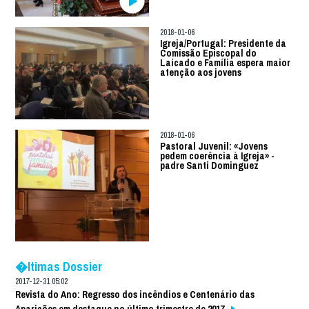
2018-01-06
Igreja/Portugal: Presidente da
Comissão Episcopal do
Laicado e Família espera maior
atenção aos jovens
2018-01-06
Pastoral Juvenil: «Jovens
pedem coerência à Igreja» -
padre Santi Dominguez
�ltimas Dossier
2017-12-31 05:02
Revista do Ano: Regresso dos incêndios e Centenário das
Aparições em destaque no último trimestre de 2017