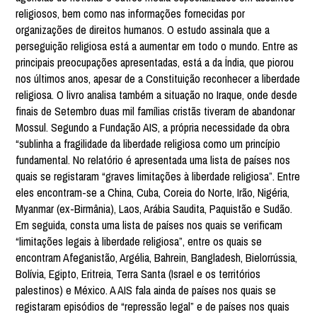
religiosos, bem como nas informações fornecidas por
organizações de direitos humanos. O estudo assinala que a
perseguição religiosa está a aumentar em todo o mundo. Entre as
principais preocupações apresentadas, está a da Índia, que piorou
nos últimos anos, apesar de a Constituição reconhecer a liberdade
religiosa. O livro analisa também a situação no Iraque, onde desde
finais de Setembro duas mil famílias cristãs tiveram de abandonar
Mossul. Segundo a Fundação AIS, a própria necessidade da obra
“sublinha a fragilidade da liberdade religiosa como um princípio
fundamental. No relatório é apresentada uma lista de países nos
quais se registaram “graves limitações à liberdade religiosa”. Entre
eles encontram-se a China, Cuba, Coreia do Norte, Irão, Nigéria,
Myanmar (ex-Birmânia), Laos, Arábia Saudita, Paquistão e Sudão.
Em seguida, consta uma lista de países nos quais se verificam
“limitações legais à liberdade religiosa”, entre os quais se
encontram Afeganistão, Argélia, Bahrein, Bangladesh, Bielorrússia,
Bolívia, Egipto, Eritreia, Terra Santa (Israel e os territórios
palestinos) e México. A AIS fala ainda de países nos quais se
registaram episódios de “repressão legal” e de países nos quais