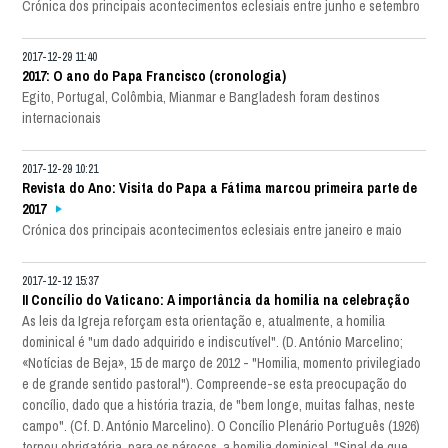
Crónica dos principais acontecimentos eclesiais entre junho e setembro
2017-12-29 11:40
2017: O ano do Papa Francisco (cronologia)
Egito, Portugal, Colômbia, Mianmar e Bangladesh foram destinos
internacionais
2017-12-29 10:21
Revista do Ano: Visita do Papa a Fátima marcou primeira parte de
2017
Crónica dos principais acontecimentos eclesiais entre janeiro e maio
2017-12-12 15:37
II Concílio do Vaticano: A importância da homilia na celebração
As leis da Igreja reforçam esta orientação e, atualmente, a homilia
dominical é "um dado adquirido e indiscutível". (D. António Marcelino;
«Notícias de Beja», 15 de março de 2012 - "Homilia, momento privilegiado
e de grande sentido pastoral"). Compreende-se esta preocupação do
concílio, dado que a história trazia, de "bem longe, muitas falhas, neste
campo". (Cf. D. António Marcelino). O Concílio Plenário Português (1926)
tornou obrigatória, para os párocos, a homilia dominical. "Sinal de que