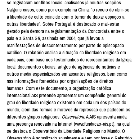
se registaram conflitos locais, analisados já noutras secções.
Nalguns casos, como por exemplo na China, “o receio de abrir-se
à liberdade de culto coincide com o temor de deixar espaços a
outras liberdades”. Sobre Portugal, é destacado o mal-estar
gerado pela demora na regulamentação da Concordata entre o
país e a Santa Sé, assinada em 2004, que já levou a
manifestações de descontentamento por parte do episcopado
católico. O relatório analisa a situação da liberdade religiosa em
cada país, com base nos testemunhos de representantes da Igreja
local, documentos oficiais, artigos de agências de notícias e
outros media especializados em assuntos religiosos, bem como
nas informações fornecidas por organizações de direitos
humanos. Com este documento, a organização católica
internacional AIS pretende apresentar um compêndio general do
grau de liberdade religiosa existente em cada um dos países do
mundo, além das formas e motivos da repressão que padecem os
diferentes grupos religiosos.
Observatório
A AIS apresenta ainda
uma presença renovada na Internet (www.fundacao-ais.pt), na qual
se destaca o Observatório da Liberdade Religiosa no Mundo. O
Observatório é actualizado anualmente e tem por base o Relatório