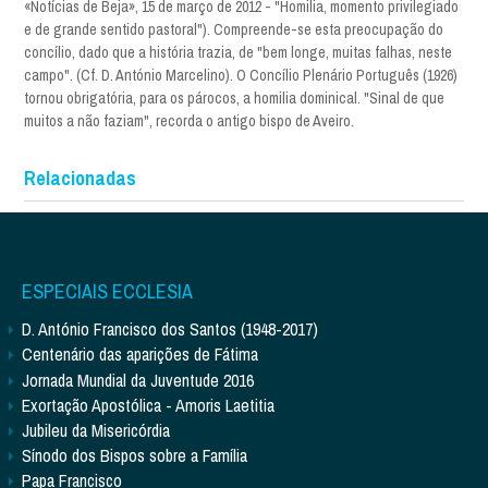
«Notícias de Beja», 15 de março de 2012 - "Homilia, momento privilegiado
e de grande sentido pastoral"). Compreende-se esta preocupação do
concílio, dado que a história trazia, de "bem longe, muitas falhas, neste
campo". (Cf. D. António Marcelino). O Concílio Plenário Português (1926)
tornou obrigatória, para os párocos, a homilia dominical. "Sinal de que
muitos a não faziam", recorda o antigo bispo de Aveiro.
Relacionadas
ESPECIAIS ECCLESIA
D. António Francisco dos Santos (1948-2017)
Centenário das aparições de Fátima
Jornada Mundial da Juventude 2016
Exortação Apostólica - Amoris Laetitia
Jubileu da Misericórdia
Sínodo dos Bispos sobre a Família
Papa Francisco