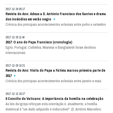
2017-12-30 05:17
Revista do Ano: Adeus a D. António Francisco dos Santos e drama
dos incêndios em verão negro
Crónica dos principais acontecimentos eclesiais entre junho e setembro
2017-12-29 11:40
2017: O ano do Papa Francisco (cronologia)
Egito, Portugal, Colômbia, Mianmar e Bangladesh foram destinos
internacionais
2017-12-29 10:21
Revista do Ano: Visita do Papa a Fátima marcou primeira parte de
2017
Crónica dos principais acontecimentos eclesiais entre janeiro e maio
2017-12-12 15:37
II Concílio do Vaticano: A importância da homilia na celebração
As leis da Igreja reforçam esta orientação e, atualmente, a homilia
dominical é "um dado adquirido e indiscutível". (D. António Marcelino;