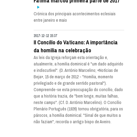
Fátima marcou primeira parte de 2017
Crónica dos principais acontecimentos eclesiais
entre janeiro e maio
2017-12-12 15:37
II Concílio do Vaticano: A importância
da homilia na celebração
As leis da Igreja reforçam esta orientação e,
atualmente, a homilia dominical é "um dado adquirido
e indiscutível". (D. António Marcelino; «Notícias de
Beja», 15 de março de 2012 - "Homilia, momento
privilegiado e de grande sentido pastoral").
Compreende-se esta preocupação do concílio, dado
que a história trazia, de "bem longe, muitas falhas,
neste campo". (Cf. D. António Marcelino). O Concílio
Plenário Português (1926) tornou obrigatória, para os
párocos, a homilia dominical. "Sinal de que muitos a
não faziam", recorda o antigo bispo de Aveiro.