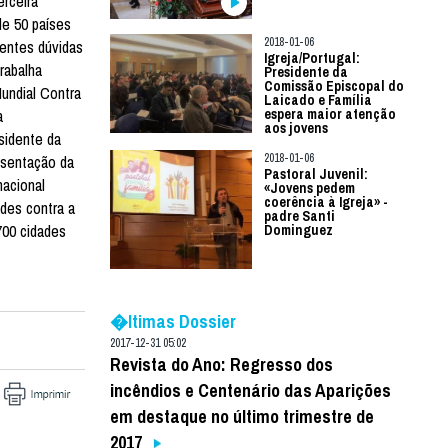
rceira
de 50 países
2018-01-06
centes dúvidas
Igreja/Portugal:
rabalha
Presidente da
Comissão Episcopal do
undial Contra
Laicado e Família
a
espera maior atenção
aos jovens
sidente da
2018-01-06
esentação da
Pastoral Juvenil:
nacional
«Jovens pedem
coerência à Igreja» -
des contra a
padre Santi
700 cidades
Dominguez
�ltimas Dossier
2017-12-31 05:02
Revista do Ano: Regresso dos
incêndios e Centenário das Aparições
em destaque no último trimestre de
2017