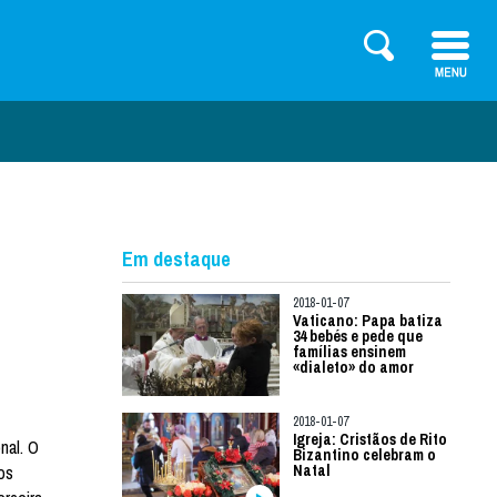
Em destaque
2018-01-07
Vaticano: Papa batiza
34 bebés e pede que
famílias ensinem
«dialeto» do amor
2018-01-07
Igreja: Cristãos de Rito
nal. O
Bizantino celebram o
os
Natal