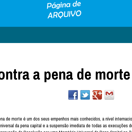
contra a pena de morte
na de morte é um dos seus empenhos mais conhecidos, a nível internacio
 universal da pena capital e a suspensão imediata de todas as execuções d