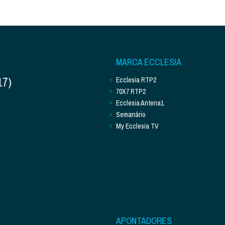
MARCA ECCLESIA
17)
Ecclesia RTP2
70X7 RTP2
Ecclesia Antena1
Semanário
My Ecclesia TV
APONTADORES