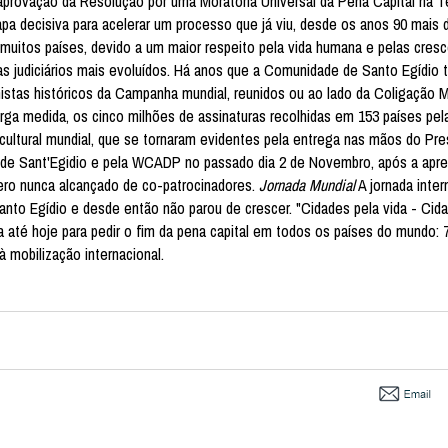
rovação da Resolução por uma Moratória Universal da Pena Capital na Te
 decisiva para acelerar um processo que já viu, desde os anos 90 mais 
muitos países, devido a um maior respeito pela vida humana e pelas cres
s judiciários mais evoluídos. Há anos que a Comunidade de Santo Egídio t
stas históricos da Campanha mundial, reunidos ou ao lado da Coligação M
rga medida, os cinco milhões de assinaturas recolhidas em 153 países pel
rcultural mundial, que se tornaram evidentes pela entrega nas mãos do Pre
de Sant'Egidio e pela WCADP no passado dia 2 de Novembro, após a apr
ro nunca alcançado de co-patrocinadores.
Jornada Mundial
A jornada inter
nto Egídio e desde então não parou de crescer. "Cidades pela vida - Cida
a até hoje para pedir o fim da pena capital em todos os países do mundo: 
à mobilização internacional.