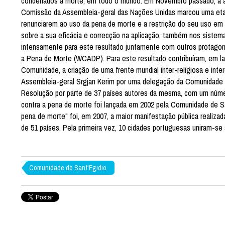
condenados à morte, em todo o mundo. Em Novembro passado, a ap
Comissão da Assembleia-geral das Nações Unidas marcou uma etapa
renunciarem ao uso da pena de morte e a restrição do seu uso em 
sobre a sua eficácia e correcção na aplicação, também nos sistema
intensamente para este resultado juntamente com outros protagoni
a Pena de Morte (WCADP). Para este resultado contribuíram, em la
Comunidade, a criação de uma frente mundial inter-religiosa e inte
Assembleia-geral Srgjan Kerim por uma delegação da Comunidade 
Resolução por parte de 37 países autores da mesma, com um núme
contra a pena de morte foi lançada em 2002 pela Comunidade de Sa
pena de morte" foi, em 2007, a maior manifestação pública realizad
de 51 países. Pela primeira vez, 10 cidades portuguesas uniram-se 
Comunidade de Sant'Egidio