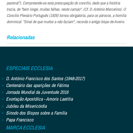
pastoral"). Compreende-se esta preocupação do concílio, dado que a história
trazia, de "bem longe, muitas falhas, neste campo". (Cf. D. António Marcelino). O
Concílio Plenário Português (1926) tornou obrigatória, para os párocos, a homilia
dominical. "Sinal de que muitos a não faziam", recorda o antigo bispo de Aveiro.
Relacionadas
ESPECIAIS ECCLESIA
D. António Francisco dos Santos (1948-2017)
Centenário das aparições de Fátima
Jornada Mundial da Juventude 2016
Exortação Apostólica - Amoris Laetitia
Jubileu da Misericórdia
Sínodo dos Bispos sobre a Família
Papa Francisco
MARCA ECCLESIA