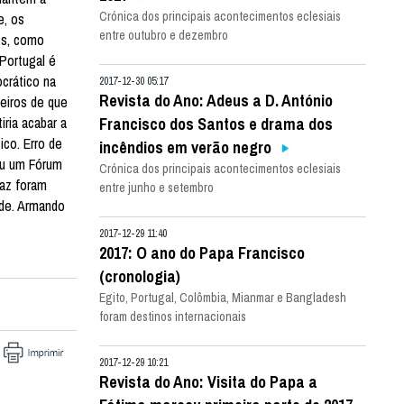
Crónica dos principais acontecimentos eclesiais
e, os
entre outubro e dezembro
os, como
 Portugal é
ocrático na
2017-12-30 05:17
Revista do Ano: Adeus a D. António
seiros de que
iria acabar a
Francisco dos Santos e drama dos
ico. Erro de
incêndios em verão negro
eu um Fórum
Crónica dos principais acontecimentos eclesiais
Paz foram
entre junho e setembro
úde. Armando
2017-12-29 11:40
2017: O ano do Papa Francisco
(cronologia)
Egito, Portugal, Colômbia, Mianmar e Bangladesh
foram destinos internacionais
2017-12-29 10:21
Revista do Ano: Visita do Papa a