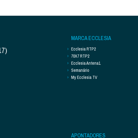
MARCA ECCLESIA
17)
Ecclesia RTP2
70X7 RTP2
Ecclesia Antena1
Semanário
My Ecclesia TV
APONTADORES