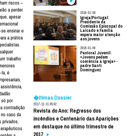
ham riscos –
arão a perder
2018-01-06
 que, apesar
Igreja/Portugal:
Presidente da
ernacional
Comissão Episcopal do
-se ensinar e
Laicado e Família
espera maior atenção
ara a prática
aos jovens
ecialistas.
2018-01-06
qualquer
Pastoral Juvenil:
«Jovens pedem
 um trabalho
coerência à Igreja» -
 menores
padre Santi
Dominguez
-la, é
presariais,
assistência,
idadão
�ltimas Dossier
 só por
2017-12-31 05:02
ta contradição
Revista do Ano: Regresso dos
, no caso da
incêndios e Centenário das Aparições
s privados,
em destaque no último trimestre de
terapêuticos
2017
mantêm a