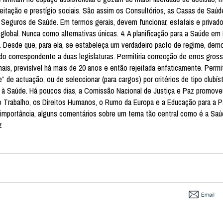
itação e prestígio sociais. São assim os Consultórios, as Casas de Saúd
s Seguros de Saúde. Em termos gerais, devem funcionar, estatais e privad
lobal. Nunca como alternativas únicas. 4. A planificação para a Saúde em
s. Desde que, para ela, se estabeleça um verdadeiro pacto de regime, dem
 correspondente a duas legislaturas. Permitiria correcção de erros gros
is, previsível há mais de 20 anos e então rejeitada enfaticamente. Permit
” de actuação, ou de seleccionar (para cargos) por critérios de tipo clubíst
o à Saúde. Há poucos dias, a Comissão Nacional de Justiça e Paz promov
o Trabalho, os Direitos Humanos, o Rumo da Europa e a Educação para a 
 importância, alguns comentários sobre um tema tão central como é a Sa
z