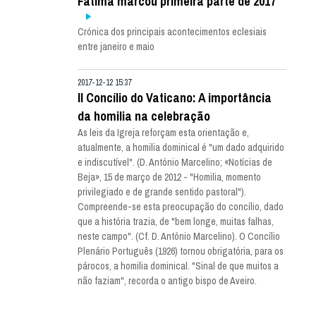
Fátima marcou primeira parte de 2017
Crónica dos principais acontecimentos eclesiais
entre janeiro e maio
2017-12-12 15:37
II Concílio do Vaticano: A importância
da homilia na celebração
As leis da Igreja reforçam esta orientação e,
atualmente, a homilia dominical é "um dado adquirido
e indiscutível". (D. António Marcelino; «Notícias de
Beja», 15 de março de 2012 - "Homilia, momento
privilegiado e de grande sentido pastoral").
Compreende-se esta preocupação do concílio, dado
que a história trazia, de "bem longe, muitas falhas,
neste campo". (Cf. D. António Marcelino). O Concílio
Plenário Português (1926) tornou obrigatória, para os
párocos, a homilia dominical. "Sinal de que muitos a
não faziam", recorda o antigo bispo de Aveiro.