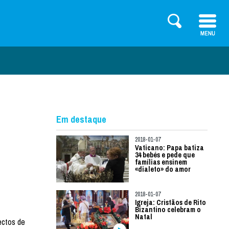
Em destaque
2018-01-07
Vaticano: Papa batiza
34 bebés e pede que
famílias ensinem
«dialeto» do amor
2018-01-07
Igreja: Cristãos de Rito
Bizantino celebram o
Natal
ectos de