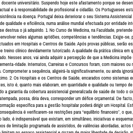
 docente universitário. Suspendo hoje este afastamento porque se desen
tual e à responsabilidade de profissional e cidadão. Os Portugueses est
sistência na doença. Portugal deixa deteriorar o seu Sistema Assistencial
de qualidade e eficiência, numa análise mundial efectuada por entidade int
e destrua o já adquirido. 1. No Curso de Medicina, na Faculdade, pretende
envolver neles algumas aptidões, competências e tendências. Exige-se, p
ectuados em Hospitais e Centros de Saúde. Após provas públicas, serão esp
 treino clínico devidamente tutorizado. A qualidade da prática clínica em 
ado. Nesses anos, vai ainda adquirir a percepção de que a Medicina impõe
plementa-ridade. Internatos, Carreiras e Concursos foram, com maiores ou
. Comprometer a sequência, aligeirá-la significativamente, ou ainda ignorá
imo. 2. Os Hospitais e os Centros de Saúde, encarados como sistemas em
tes, isto é, quanto mais elaboram, em quantidade e qualidade ou tempo de 
 a garantia da cobertura assistencial generalizada de saúde de todo o c
atempada, possa, diria deva, corresponder um défice orçamental. De facto,
ação específica para a gestão hospitalar poderá dirigir um Hospital. Es
sequência é verificarem-se restrições para “equilíbrio financeiro”, o que
ro lado, é indispensável que existam, em simultâneo, iniciativas e esquema
mos de limitação programada de assistidos, de valências abordadas, actos 
limitam no espaço assistencial e gozam de maior liberdade de decisão, 