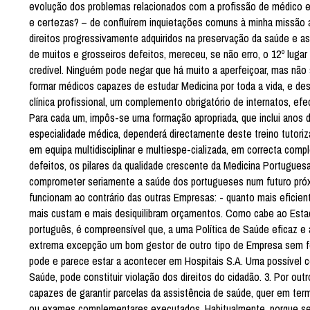
evolução dos problemas relacionados com a profissão de médico e
e certezas? – de confluírem inquietações comuns à minha missão ac
direitos progressivamente adquiridos na preservação da saúde e as
de muitos e grosseiros defeitos, mereceu, se não erro, o 12º lugar 
credível. Ninguém pode negar que há muito a aperfeiçoar, mas não s
formar médicos capazes de estudar Medicina por toda a vida, e des
clínica profissional, um complemento obrigatório de internatos, ef
Para cada um, impôs-se uma formação apropriada, que inclui anos de
especialidade médica, dependerá directamente deste treino tutoriz
em equipa multidisciplinar e multiespe-cializada, em correcta com
defeitos, os pilares da qualidade crescente da Medicina Portuguesa
comprometer seriamente a saúde dos portugueses num futuro próx
funcionam ao contrário das outras Empresas: - quanto mais eficien
mais custam e mais desiquilibram orçamentos. Como cabe ao Estado
português, é compreensível que, a uma Política de Saúde eficaz e 
extrema excepção um bom gestor de outro tipo de Empresa sem form
pode e parece estar a acontecer em Hospitais S.A. Uma possível con
Saúde, pode constituir violação dos direitos do cidadão. 3. Por out
capazes de garantir parcelas da assistência de saúde, quer em ter
ou exames complementares executados. Habitualmente, porque se 