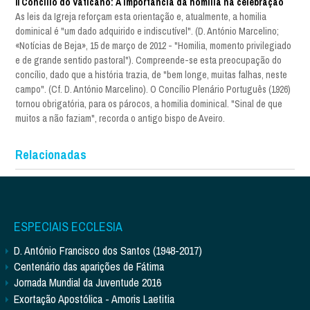
II Concílio do Vaticano: A importância da homilia na celebração
As leis da Igreja reforçam esta orientação e, atualmente, a homilia
dominical é "um dado adquirido e indiscutível". (D. António Marcelino;
«Notícias de Beja», 15 de março de 2012 - "Homilia, momento privilegiado
e de grande sentido pastoral"). Compreende-se esta preocupação do
concílio, dado que a história trazia, de "bem longe, muitas falhas, neste
campo". (Cf. D. António Marcelino). O Concílio Plenário Português (1926)
tornou obrigatória, para os párocos, a homilia dominical. "Sinal de que
muitos a não faziam", recorda o antigo bispo de Aveiro.
Relacionadas
ESPECIAIS ECCLESIA
D. António Francisco dos Santos (1948-2017)
Centenário das aparições de Fátima
Jornada Mundial da Juventude 2016
Exortação Apostólica - Amoris Laetitia