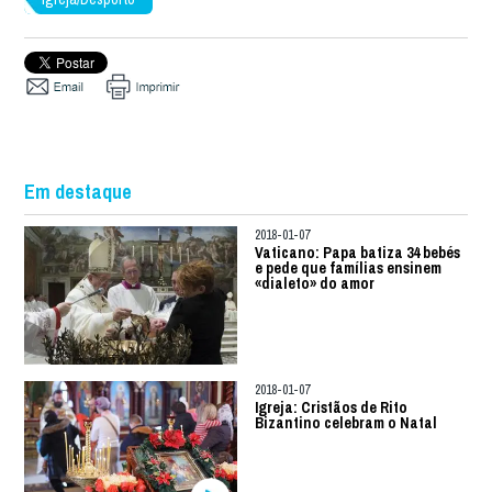
Em destaque
2018-01-07
Vaticano: Papa batiza 34 bebés
e pede que famílias ensinem
«dialeto» do amor
2018-01-07
Igreja: Cristãos de Rito
Bizantino celebram o Natal