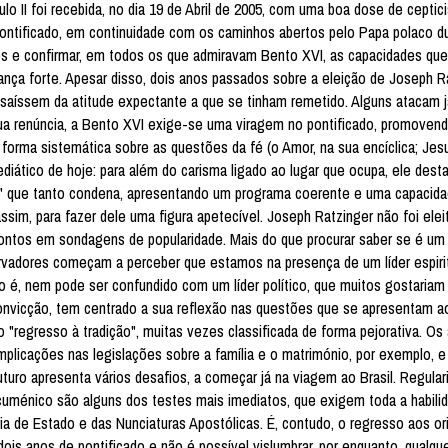
o II foi recebida, no dia 19 de Abril de 2005, com uma boa dose de cepti
 pontificado, em continuidade com os caminhos abertos pelo Papa polaco d
tos e confirmar, em todos os que admiravam Bento XVI, as capacidades que
ça forte. Apesar disso, dois anos passados sobre a eleição de Joseph Ra
 saíssem da atitude expectante a que se tinham remetido. Alguns atacam 
 sua renúncia, a Bento XVI exige-se uma viragem no pontificado, promove
 forma sistemática sobre as questões da fé (o Amor, na sua encíclica; Jes
ediático de hoje: para além do carisma ligado ao lugar que ocupa, ele dest
o" que tanto condena, apresentando um programa coerente e uma capacidad
ssim, para fazer dele uma figura apetecível. Joseph Ratzinger não foi elei
r pontos em sondagens de popularidade. Mais do que procurar saber se é um
ervadores começam a perceber que estamos na presença de um líder espirit
 é, nem pode ser confundido com um líder político, que muitos gostariam d
onvicção, tem centrado a sua reflexão nas questões que se apresentam a
 "regresso à tradição", muitas vezes classificada de forma pejorativa. Os 
plicações nas legislações sobre a família e o matrimónio, por exemplo, e
ro apresenta vários desafios, a começar já na viagem ao Brasil. Regular
uménico são alguns dos testes mais imediatos, que exigem toda a habili
ia de Estado e das Nunciaturas Apostólicas. É, contudo, o regresso aos or
dois anos de pontificado e não é possível vislumbrar, por enquanto, qualq