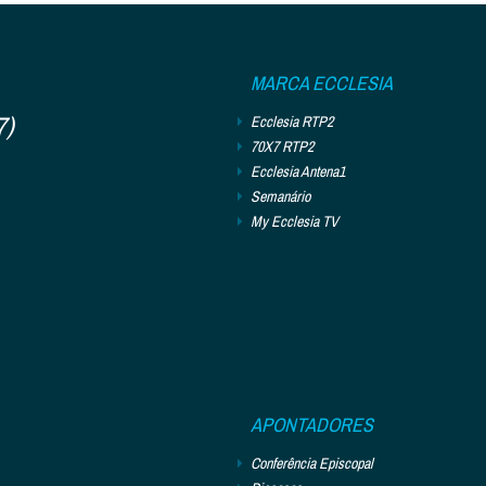
MARCA ECCLESIA
7)
Ecclesia RTP2
70X7 RTP2
Ecclesia Antena1
Semanário
My Ecclesia TV
APONTADORES
Conferência Episcopal