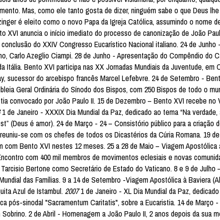
omento. Mas, como ele tanto gosta de dizer, ninguém sabe o que Deus lhe 
zinger é eleito como o novo Papa da Igreja Católica, assumindo o nome d
to XVI anuncia o início imediato do processo de canonização de João Paulo
 a conclusão do XXIV Congresso Eucarístico Nacional italiano. 24 de Junho 
liano, Carlo Azeglio Ciampi. 28 de Junho - Apresentação do Compêndio do 
da Itália. Bento XVI participa nas XX Jornadas Mundiais da Juventude, em 
ay, sucessor do arcebispo francês Marcel Lefebvre. 24 de Setembro - Ben
mbleia Geral Ordinária do Sínodo dos Bispos, com 250 Bispos de todo o mu
tia convocado por João Paulo II. 15 de Dezembro – Bento XVI recebe no 
1 de Janeiro - XXXIX Dia Mundial da Paz, dedicado ao tema “Na verdade, 
 est” (Deus é amor). 24 de Março - 24 – Consistório público para a criação 
reuniu-se com os chefes de todos os Dicastérios da Cúria Romana. 19 de 
ram com Bento XVI nestes 12 meses. 25 a 28 de Maio – Viagem Apostólica 
 Encontro com 400 mil membros de movimentos eclesiais e novas comunid
Tarcisio Bertone como Secretário de Estado do Vaticano. 8 e 9 de Julho –
Mundial das Famílias. 9 a 14 de Setembro -Viagem Apostólica à Baviera (A
uita Azul de Istambul.
2007
1 de Janeiro - XL Dia Mundial da Paz, dedicad
a pós-sinodal "Sacramentum Caritatis", sobre a Eucaristia. 14 de Março -
Sobrino. 2 de Abril - Homenagem a João Paulo II, 2 anos depois da sua m