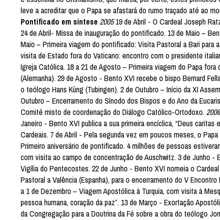
leve a acreditar que o Papa se afastará do rumo traçado até ao m
Pontificado em síntese
2005
19 de Abril - O Cardeal Joseph Rat
24 de Abril- Missa de inauguração do pontificado. 13 de Maio – Ben
Maio – Primeira viagem do pontificado: Visita Pastoral a Bari para
visita de Estado fora do Vaticano: encontro com o presidente ita
Igreja Católica. 18 a 21 de Agosto – Primeira viagem do Papa fora 
(Alemanha). 29 de Agosto - Bento XVI recebe o bispo Bernard Fell
o teólogo Hans Küng (Tubingen). 2 de Outubro – Início da XI Asse
Outubro – Encerramento do Sínodo dos Bispos e do Ano da Eucaris
Comité misto de coordenação do Diálogo Católico-Ortodoxo.
2006
Janeiro - Bento XVI publica a sua primeira encíclica, “Deus caritas
Cardeais. 7 de Abril - Pela segunda vez em poucos meses, o Papa 
Primeiro aniversário de pontificado. 4 milhões de pessoas estive
com visita ao campo de concentração de Auschwitz. 3 de Junho -
Vigília do Pentecostes. 22 de Junho - Bento XVI nomeia o Cardeal 
Pastoral a Valência (Espanha), para o encerramento do V Encontro 
a 1 de Dezembro – Viagem Apostólica à Turquia, com visita à Mesq
pessoa humana, coração da paz”. 13 de Março - Exortação Apostólic
da Congregação para a Doutrina da Fé sobre a obra do teólogo Jon 