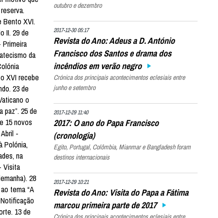
outubro e dezembro
reserva.
e Bento XVI.
2017-12-30 05:17
 II. 29 de
Revista do Ano: Adeus a D. António
- Primeira
Francisco dos Santos e drama dos
Catecismo da
incêndios em verão negro
Colónia
to XVI recebe
Crónica dos principais acontecimentos eclesiais entre
junho e setembro
ndo. 23 de
Vaticano o
a paz”. 25 de
2017-12-29 11:40
2017: O ano do Papa Francisco
de 15 novos
Abril -
(cronologia)
à Polónia,
Egito, Portugal, Colômbia, Mianmar e Bangladesh foram
ades, na
destinos internacionais
 Visita
lemanha). 28
2017-12-29 10:21
o ao tema “A
Revista do Ano: Visita do Papa a Fátima
 Notificação
marcou primeira parte de 2017
orte. 13 de
Crónica dos principais acontecimentos eclesiais entre