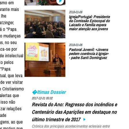
cismo em
urante mais
2018-01-06
 lhe
Igreja/Portugal: Presidente
da Comissão Episcopal do
tzinger,
Laicado e Família espera
já o "Papa
maior atenção aos jovens
ndo mudanças
us, no seu
2018-01-06
aca-se por
Pastoral Juvenil: «Jovens
pedem coerência à Igreja»
e intelectual
- padre Santi Dominguez
to pelos
 "Papa
ual, que leva
e ver visitar
o Cristianismo
�ltimas Dossier
alertas que
2017-12-31 05:02
 isso não
Revista do Ano: Regresso dos incêndios e
izar relações
Centenário das Aparições em destaque no
dade
último trimestre de 2017
igens, ao que
Crónica dos principais acontecimentos eclesiais entre
uer motivo que