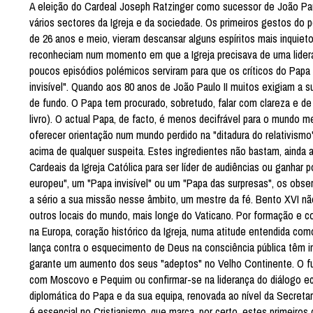
A eleição do Cardeal Joseph Ratzinger como sucessor de João Paul
vários sectores da Igreja e da sociedade. Os primeiros gestos do
de 26 anos e meio, vieram descansar alguns espíritos mais inquie
reconheciam num momento em que a Igreja precisava de uma lideran
poucos episódios polémicos serviram para que os críticos do Papa
invisível". Quando aos 80 anos de João Paulo II muitos exigiam a
de fundo. O Papa tem procurado, sobretudo, falar com clareza e de
livro). O actual Papa, de facto, é menos decifrável para o mundo m
oferecer orientação num mundo perdido na "ditadura do relativism
acima de qualquer suspeita. Estes ingredientes não bastam, ainda a
Cardeais da Igreja Católica para ser líder de audiências ou ganha
europeu", um "Papa invisível" ou um "Papa das surpresas", os obs
a sério a sua missão nesse âmbito, um mestre da fé. Bento XVI não
outros locais do mundo, mais longe do Vaticano. Por formação e c
na Europa, coração histórico da Igreja, numa atitude entendida como
lança contra o esquecimento de Deus na consciência pública têm im
garante um aumento dos seus "adeptos" no Velho Continente. O futu
com Moscovo e Pequim ou confirmar-se na liderança do diálogo ec
diplomática do Papa e da sua equipa, renovada ao nível da Secretar
é essencial no Cristianismo, que marca, por certo, estes primeiros 