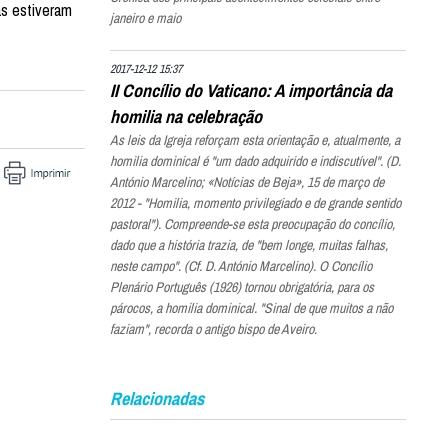
as estiveram
janeiro e maio
2017-12-12 15:37
II Concílio do Vaticano: A importância da
homilia na celebração
As leis da Igreja reforçam esta orientação e, atualmente, a
homilia dominical é "um dado adquirido e indiscutível". (D.
António Marcelino; «Notícias de Beja», 15 de março de
2012 - "Homilia, momento privilegiado e de grande sentido
pastoral"). Compreende-se esta preocupação do concílio,
dado que a história trazia, de "bem longe, muitas falhas,
neste campo". (Cf. D. António Marcelino). O Concílio
Plenário Português (1926) tornou obrigatória, para os
párocos, a homilia dominical. "Sinal de que muitos a não
faziam", recorda o antigo bispo de Aveiro.
Relacionadas