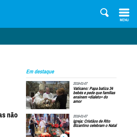
Em destaque
2018-01-07
Vaticano: Papa batiza 34
bebés e pede que famílias
ensinem «dialeto» do
amor
as não
2018-01-07
Igreja: Cristãos de Rito
Bizantino celebram o Natal