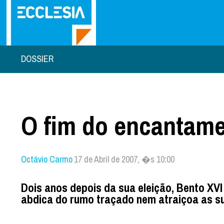
DOSSIER
O fim do encantam
Octávio Carmo
17 de Abril de 2007, �s 10:00
Dois anos depois da sua eleição, Bento XV
abdica do rumo traçado nem atraiçoa as s