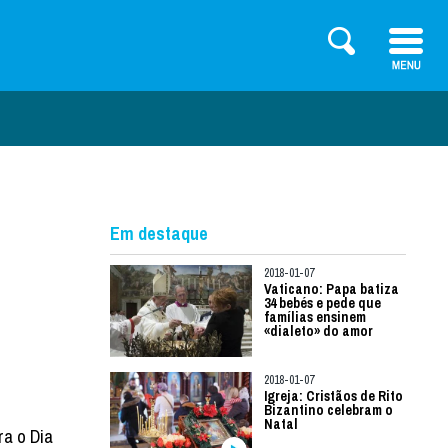
Em destaque
2018-01-07
Vaticano: Papa batiza
34 bebés e pede que
famílias ensinem
«dialeto» do amor
2018-01-07
Igreja: Cristãos de Rito
Bizantino celebram o
Natal
a o Dia