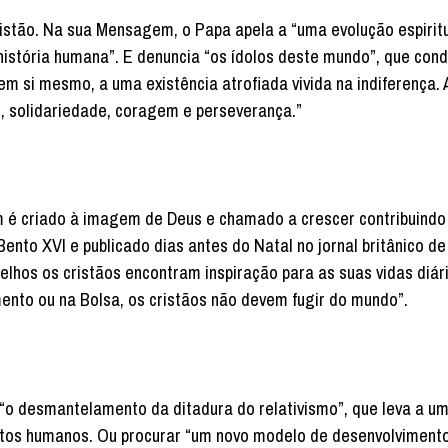
ristão. Na sua Mensagem, o Papa apela a “uma evolução espirit
história humana”. E denuncia “os ídolos deste mundo”, que con
 em si mesmo, a uma existência atrofiada vivida na indiferença. 
o, solidariedade, coragem e perseverança.”
 é criado à imagem de Deus e chamado a crescer contribuindo
ento XVI e publicado dias antes do Natal no jornal britânico d
gelhos os cristãos encontram inspiração para as suas vidas diár
ento ou na Bolsa, os cristãos não devem fugir do mundo”.
, “o desmantelamento da ditadura do relativismo”, que leva a u
eitos humanos. Ou procurar “um novo modelo de desenvolvimen