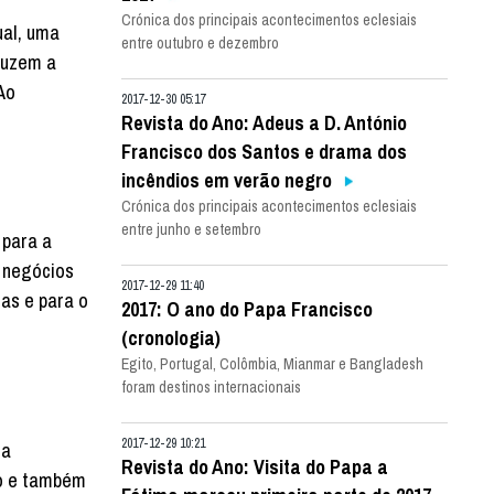
Crónica dos principais acontecimentos eclesiais
ual, uma
entre outubro e dezembro
duzem a
Ao
2017-12-30 05:17
Revista do Ano: Adeus a D. António
Francisco dos Santos e drama dos
incêndios em verão negro
Crónica dos principais acontecimentos eclesiais
entre junho e setembro
 para a
e negócios
2017-12-29 11:40
ias e para o
2017: O ano do Papa Francisco
(cronologia)
Egito, Portugal, Colômbia, Mianmar e Bangladesh
foram destinos internacionais
2017-12-29 10:21
ma
Revista do Ano: Visita do Papa a
to e também