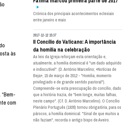
Fátima marcou primeira parte de 2017
não
Crónica dos principais acontecimentos eclesiais
entre janeiro e maio
2017-12-12 15:37
II Concílio do Vaticano: A importância
 do
da homilia na celebração
posta às
As leis da Igreja reforçam esta orientação e,
atualmente, a homilia dominical é "um dado adquirido
e indiscutível". (D. António Marcelino; «Notícias de
Beja», 15 de março de 2012 - "Homilia, momento
privilegiado e de grande sentido pastoral").
Compreende-se esta preocupação do concílio, dado
. “Bem-
que a história trazia, de "bem longe, muitas falhas,
neste campo". (Cf. D. António Marcelino). O Concílio
ente com
Plenário Português (1926) tornou obrigatória, para os
párocos, a homilia dominical. "Sinal de que muitos a
não faziam", recorda o antigo bispo de Aveiro.