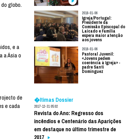
 do globo.
2018-01-06
Igreja/Portugal:
Presidente da
Comissão Episcopal do
Laicado e Família
espera maior atenção
aos jovens
idos, e a
2018-01-06
Pastoral Juvenil:
a a Ásia o
«Jovens pedem
coerência à Igreja» -
padre Santi
Dominguez
rojecto de
�ltimas Dossier
es e cada
2017-12-31 05:02
Revista do Ano: Regresso dos
incêndios e Centenário das Aparições
em destaque no último trimestre de
2017