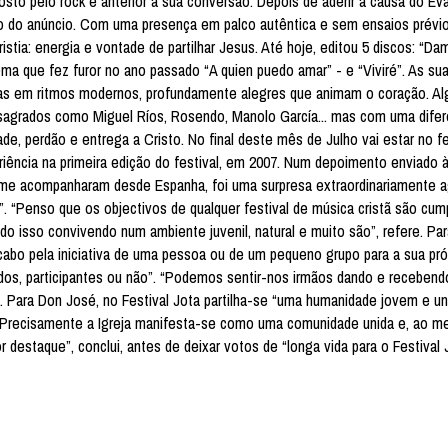
gosto pelo rock é anterior à sua conversão. Depois de aderir à causa do Ev
ço do anúncio. Com uma presença em palco autêntica e sem ensaios prévi
ia: energia e vontade de partilhar Jesus. Até hoje, editou 5 discos: “Da
tema que fez furor no ano passado “A quien puedo amar” - e “Viviré”. As s
das em ritmos modernos, profundamente alegres que animam o coração. Alg
sagrados como Miguel Ríos, Rosendo, Manolo García... mas com uma dife
ade, perdão e entrega a Cristo. No final deste mês de Julho vai estar no fe
eriência na primeira edição do festival, em 2007. Num depoimento enviado 
 me acompanharam desde Espanha, foi uma surpresa extraordinariamente a
”. “Penso que os objectivos de qualquer festival de música cristã são cum
. Tudo isso convivendo num ambiente juvenil, natural e muito são”, refere. Pa
cabo pela iniciativa de uma pessoa ou de um pequeno grupo para a sua pró
odos, participantes ou não”. “Podemos sentir-nos irmãos dando e recebend
. Para Don José, no Festival Jota partilha-se “uma humanidade jovem e un
ja. Precisamente a Igreja manifesta-se como uma comunidade unida e, ao 
r destaque”, conclui, antes de deixar votos de “longa vida para o Festival 