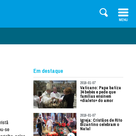
Em destaque
2018-01-07
Vaticano: Papa batiza
34 bebés e pede que
famílias ensinem
«dialeto» do amor
2018-01-07
Igreja: Cristãos de Rito
ristã
Bizantino celebram o
ou-se
Natal