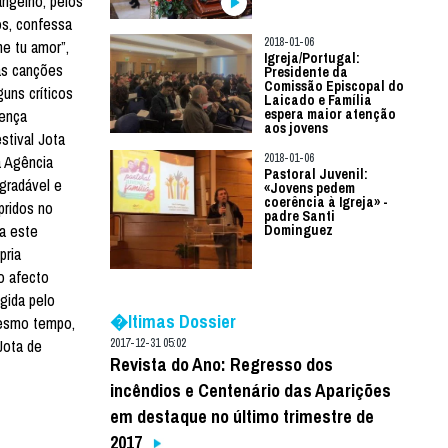
angelho, pelos
os, confessa
2018-01-06
me tu amor”,
Igreja/Portugal:
uas canções
Presidente da
Comissão Episcopal do
uns críticos
Laicado e Família
rença
espera maior atenção
aos jovens
stival Jota
2018-01-06
à Agência
Pastoral Juvenil:
gradável e
«Jovens pedem
coerência à Igreja» -
pridos no
padre Santi
ra este
Dominguez
pria
o afecto
gida pelo
�ltimas Dossier
mesmo tempo,
Jota de
2017-12-31 05:02
Revista do Ano: Regresso dos
incêndios e Centenário das Aparições
em destaque no último trimestre de
2017