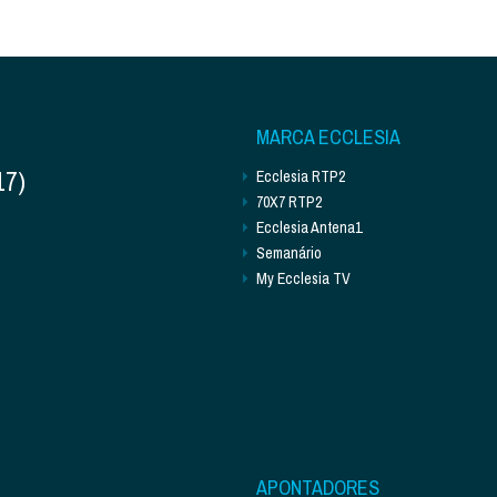
MARCA ECCLESIA
17)
Ecclesia RTP2
70X7 RTP2
Ecclesia Antena1
Semanário
My Ecclesia TV
APONTADORES