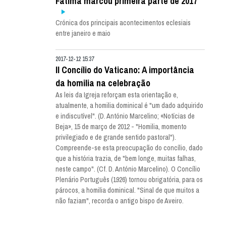
Fátima marcou primeira parte de 2017
Crónica dos principais acontecimentos eclesiais
entre janeiro e maio
2017-12-12 15:37
II Concílio do Vaticano: A importância
da homilia na celebração
As leis da Igreja reforçam esta orientação e,
atualmente, a homilia dominical é "um dado adquirido
e indiscutível". (D. António Marcelino; «Notícias de
Beja», 15 de março de 2012 - "Homilia, momento
privilegiado e de grande sentido pastoral").
Compreende-se esta preocupação do concílio, dado
que a história trazia, de "bem longe, muitas falhas,
neste campo". (Cf. D. António Marcelino). O Concílio
Plenário Português (1926) tornou obrigatória, para os
párocos, a homilia dominical. "Sinal de que muitos a
não faziam", recorda o antigo bispo de Aveiro.