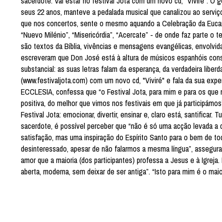
sacerdote. Vai estar no festival Jota com um novo cd, “Viviré”. O 
seus 22 anos, manteve a pedalada musical que canalizou ao servi
que nos concertos, sente o mesmo aquando a Celebração da Eucarist
“Nuevo Milénio”, “Misericórdia”, “Acercate” - de onde faz parte o 
são textos da Bíblia, vivências e mensagens evangélicas, envolvi
escreveram que Don José está à altura de músicos espanhóis con
substancial: as suas letras falam da esperança, da verdadeira liberd
(www.festivaljota.com) com um novo cd, "Viviré" e fala da sua exp
ECCLESIA, confessa que “o Festival Jota, para mim e para os que
positiva, do melhor que vimos nos festivais em que já participámos
Festival Jota: emocionar, divertir, ensinar e, claro está, santificar
sacerdote, é possível perceber que “não é só uma acção levada a 
satisfação, mas uma inspiração do Espírito Santo para o bem de t
desinteressado, apesar de não falarmos a mesma língua”, assegura
amor que a maioria (dos participantes) professa a Jesus e à Igre
aberta, moderna, sem deixar de ser antiga”. “Isto para mim é o maio