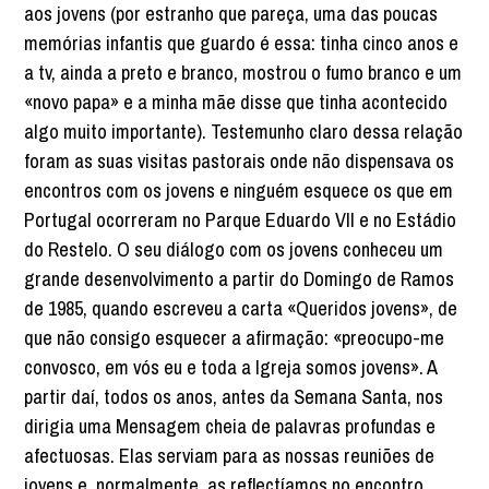
aos jovens (por estranho que pareça, uma das poucas
memórias infantis que guardo é essa: tinha cinco anos e
a tv, ainda a preto e branco, mostrou o fumo branco e um
«novo papa» e a minha mãe disse que tinha acontecido
algo muito importante). Testemunho claro dessa relação
foram as suas visitas pastorais onde não dispensava os
encontros com os jovens e ninguém esquece os que em
Portugal ocorreram no Parque Eduardo VII e no Estádio
do Restelo. O seu diálogo com os jovens conheceu um
grande desenvolvimento a partir do Domingo de Ramos
de 1985, quando escreveu a carta «Queridos jovens», de
que não consigo esquecer a afirmação: «preocupo-me
convosco, em vós eu e toda a Igreja somos jovens». A
partir daí, todos os anos, antes da Semana Santa, nos
dirigia uma Mensagem cheia de palavras profundas e
afectuosas. Elas serviam para as nossas reuniões de
jovens e, normalmente, as reflectíamos no encontro