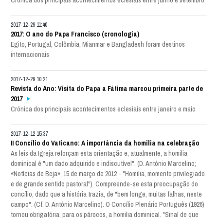
Crónica dos principais acontecimentos eclesiais entre junho e setembro
2017-12-29 11:40
2017: O ano do Papa Francisco (cronologia)
Egito, Portugal, Colômbia, Mianmar e Bangladesh foram destinos
internacionais
2017-12-29 10:21
Revista do Ano: Visita do Papa a Fátima marcou primeira parte de
2017
Crónica dos principais acontecimentos eclesiais entre janeiro e maio
2017-12-12 15:37
II Concílio do Vaticano: A importância da homilia na celebração
As leis da Igreja reforçam esta orientação e, atualmente, a homilia
dominical é "um dado adquirido e indiscutível". (D. António Marcelino;
«Notícias de Beja», 15 de março de 2012 - "Homilia, momento privilegiado
e de grande sentido pastoral"). Compreende-se esta preocupação do
concílio, dado que a história trazia, de "bem longe, muitas falhas, neste
campo". (Cf. D. António Marcelino). O Concílio Plenário Português (1926)
tornou obrigatória, para os párocos, a homilia dominical. "Sinal de que